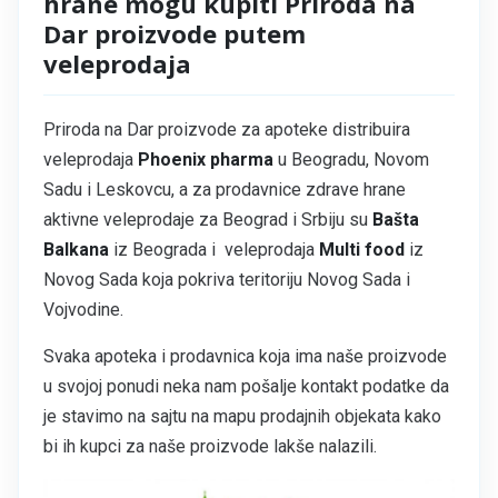
hrane mogu kupiti Priroda na
Dar proizvode putem
veleprodaja
Priroda na Dar proizvode za apoteke distribuira
veleprodaja
Phoenix pharma
u Beogradu, Novom
Sadu i Leskovcu, a za prodavnice zdrave hrane
aktivne veleprodaje za Beograd i Srbiju su
Bašta
Balkana
iz Beograda i veleprodaja
Multi food
iz
Novog Sada koja pokriva teritoriju Novog Sada i
Vojvodine.
Svaka apoteka i prodavnica koja ima naše proizvode
u svojoj ponudi neka nam pošalje kontakt podatke da
je stavimo na sajtu na mapu prodajnih objekata kako
bi ih kupci za naše proizvode lakše nalazili.