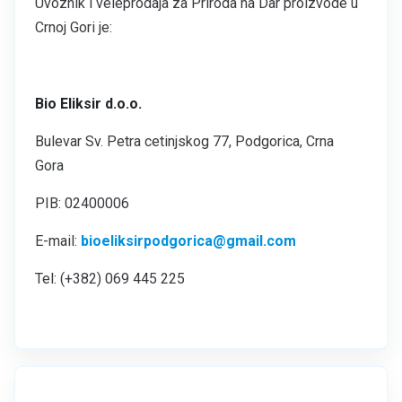
Uvoznik i veleprodaja za Priroda na Dar proizvode u
Crnoj Gori je:
Bio Eliksir d.o.o.
Bulevar Sv. Petra cetinjskog 77, Podgorica, Crna
Gora
PIB: 02400006
E-mail:
bioeliksirpodgorica@gmail.com
Tel: (+382) 069 445 225