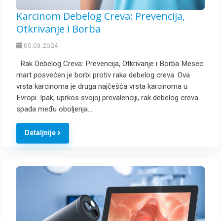
Karcinom Debelog Creva: Prevencija,
Otkrivanje i Borba
05.03.2024.
Rak Debelog Creva: Prevencija, Otkrivanje i Borba Mesec
mart posvećen je borbi protiv raka debelog creva. Ova
vrsta karcinoma je druga najčešća vrsta karcinoma u
Evropi. Ipak, uprkos svojoj prevalenciji, rak debelog creva
spada među oboljenja…
Detaljnije