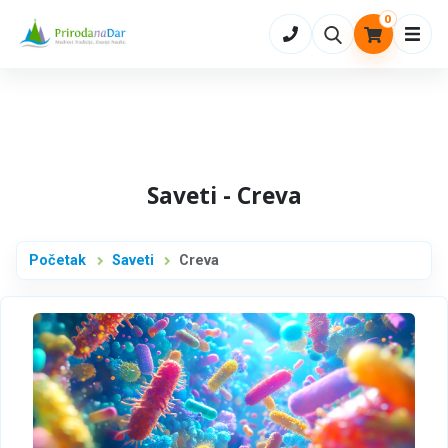
0
Otvo
Saveti - Creva
Početak
Saveti
Creva