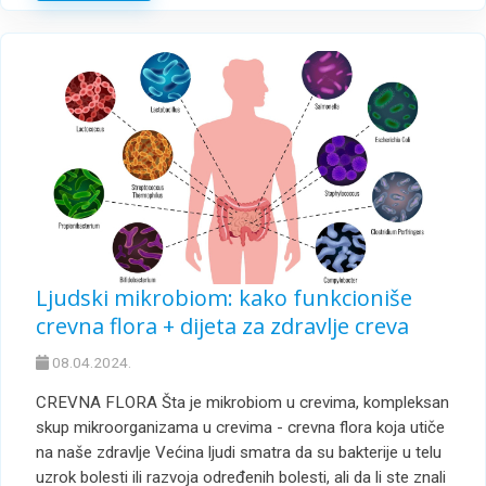
Ljudski mikrobiom: kako funkcioniše
crevna flora + dijeta za zdravlje creva
08.04.2024.
CREVNA FLORA Šta je mikrobiom u crevima, kompleksan
skup mikroorganizama u crevima - crevna flora koja utiče
na naše zdravlje Većina ljudi smatra da su bakterije u telu
uzrok bolesti ili razvoja određenih bolesti, ali da li ste znali