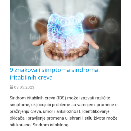
9 znakova i simptoma sindroma
iritabilnih creva
08.05.2023.
Sindrom iritabilnih creva (IBS) može izazvati različite
simptome, uključujući probleme sa varenjem, promene u
pražnjenju creva, umor i anksioznost. Identifikovanje
okidača i pravljenje promena u ishrani i stilu života može
biti korisno. Sindrom iritabilnog…