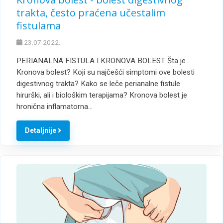
trakta, često praćena učestalim
fistulama
23.07.2022.
PERIANALNA FISTULA I KRONOVA BOLEST Šta je
Kronova bolest? Koji su najčešći simptomi ove bolesti
digestivnog trakta? Kako se leče perianalne fistule
hirurški, ali i biološkim terapijama? Kronova bolest je
hronična inflamatorna…
Detaljnije