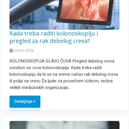
Kada treba raditi kolonoskopiju i
pregled za rak debelog creva?
25.09.2023.
KOLONOSKOPIJA GLAVU ČUVA Pregled debelog creva
sondom se zove kolonoskopija. Kada treba raditi
kolonoskopiju da bi se na vreme našao rak debelog creva
ili polipi na crevu Za ljude sa prosečnim rizikom, većina
velikih medicinskih organizacija…
Detaljnije