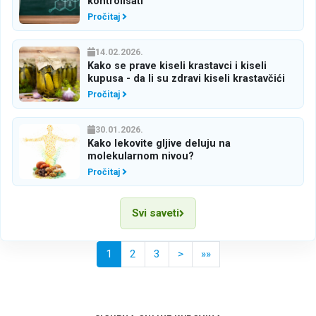
kontrolisati
Pročitaj
14.02.2026.
Kako se prave kiseli krastavci i kiseli
kupusa - da li su zdravi kiseli krastavčići
Pročitaj
30.01.2026.
Kako lekovite gljive deluju na
molekularnom nivou?
Pročitaj
Svi saveti
(current)
>
1
2
3
>
»»