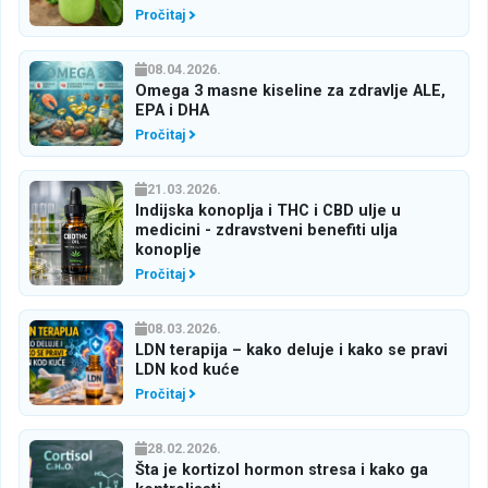
Pročitaj
08.04.2026.
Omega 3 masne kiseline za zdravlje ALE,
EPA i DHA
Pročitaj
21.03.2026.
Indijska konoplja i THC i CBD ulje u
medicini - zdravstveni benefiti ulja
konoplje
Pročitaj
08.03.2026.
LDN terapija – kako deluje i kako se pravi
LDN kod kuće
Pročitaj
28.02.2026.
Šta je kortizol hormon stresa i kako ga