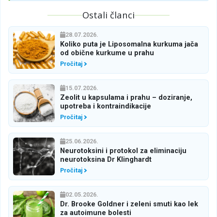
Ostali članci
28.07.2026.
Koliko puta je Liposomalna kurkuma jača
od obične kurkume u prahu
Pročitaj
15.07.2026.
Zeolit u kapsulama i prahu – doziranje,
upotreba i kontraindikacije
Pročitaj
25.06.2026.
Neurotoksini i protokol za eliminaciju
neurotoksina Dr Klinghardt
Pročitaj
02.05.2026.
Dr. Brooke Goldner i zeleni smuti kao lek
za autoimune bolesti