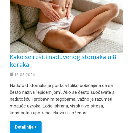
Kako se rešiti naduvenog stomaka u 8
koraka
13.05.2024.
Nadutost stomaka je postala toliko uobičajena da se
često naziva "epidemijom". Ako se često suočavate s
nadutošću i probavnim tegobama, važno je razumeti
moguće uzroke. Loša ishrana, visok nivo stresa,
konstantna upotreba lekova i izloženost…
Detaljnije