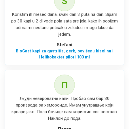
S
Koristim ih mesec dana, svaki dan 3 puta na dan. Sipam
po 30 kapi u 2 dl vode pola sata pre jela. kako ih popijem
odma mi nestane pritisak u zeludcu i mogu lakse da
jedem.
Stefani
BioGast kapi za gastritis, gerb, povišenu kiselinu i
Helikobakter pilori 100 ml
П
Људи невероватне капи. Пробао сам бар 30
производа за хемороиде. Имам унутрашње који
крваре јако. Пола бочице сам користио све нестало.
Наклон до пода.