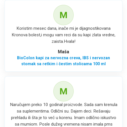
M
Koristim mesec dana, inače mi je dijagnostikovana
Kronova bolest,i mogu vam reci da su kapi zlata vredne,
zaista.Hvala!
Maša
BioColon kapi za nervozna creva, IBS i nervozan
stomak sa retkim i čestim stolicama 100 ml
M
Naručujem preko 10 godinal proizvode. Sada sam krenula
sa suplementima. Odlični su. Dajem deci. Rešavaju
prehladu ili šta je to već u korenu. Imam odlično iskustvo
sa mumiom. Posle dužeg vremena nisam imala pms