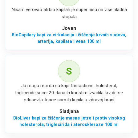
Nisam verovao ali bio kapilari je super nisu mi vise hladna
stopala
Jovan
BioCapilary kapi za cirkulaciju i čišćenje krvnih sudova,
arterija, kapilara i vena 100 ml
S
Ja mogu reci da su kapi fantasticne, holesterol,
trigliceride,secer.20 dana ih koristim izvadila krv dr: se
odusevila. Inace sam ih kupila u zdravoj hrani
Sladjana
BioLiver kapi za čišćenje masne jetre i protiv visokog
holesterola, triglecirida i ateroskleroze 100 ml