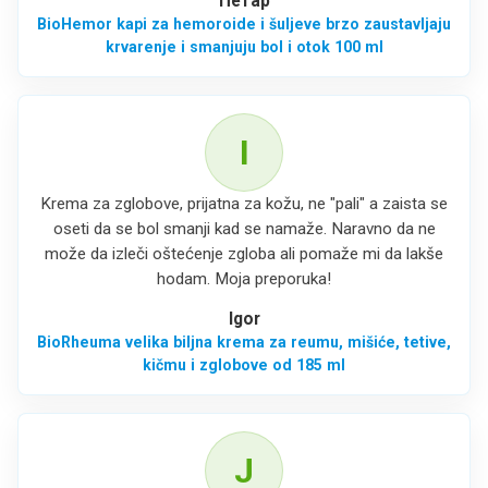
Петар
BioHemor kapi za hemoroide i šuljeve brzo zaustavljaju
krvarenje i smanjuju bol i otok 100 ml
I
Krema za zglobove, prijatna za kožu, ne "pali" a zaista se
oseti da se bol smanji kad se namaže. Naravno da ne
može da izleči oštećenje zgloba ali pomaže mi da lakše
hodam. Moja preporuka!
Igor
BioRheuma velika biljna krema za reumu, mišiće, tetive,
kičmu i zglobove od 185 ml
J