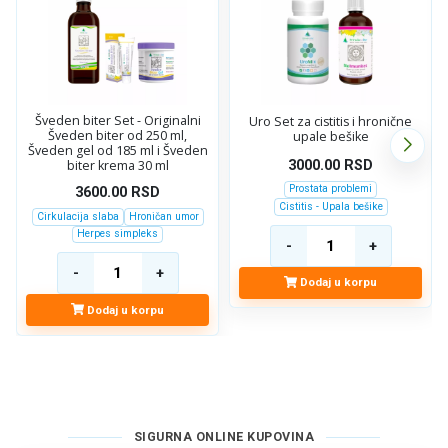
Šveden biter Set - Originalni
Uro Set za cistitis i hronične
Šveden biter od 250 ml,
upale bešike
Šveden gel od 185 ml i Šveden
biter krema 30 ml
3000.00
RSD
Prostata problemi
3600.00
RSD
Cistitis - Upala bešike
Cirkulacija slaba
Hroničan umor
Herpes simpleks
Dodaj u korpu
Dodaj u korpu
SIGURNA ONLINE KUPOVINA