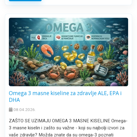
Omega 3 masne kiseline za zdravlje ALE, EPA i
DHA
08.04.2026.
ZAŠTO SE UZIMAJU OMEGA 3 MASNE KISELINE Omega-
3 masne kiselin i zašto su važne - koji su najbolji izvori za
vaše zdravlje? Možda znate da su omega-3 poznati