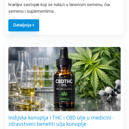
hranljivi sastojak koji se nalazi u lanenom semenu, čia
semenu i suplementima…
Detaljnije
Indijska konoplja i THC i CBD ulje u medicini -
zdravstveni benefiti ulja konoplje