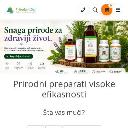
0
Otvo
Prirodni preparati visoke
efikasnosti
Šta vas muči?