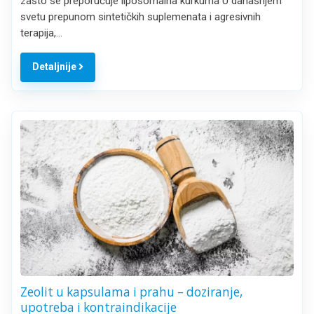
zašto se preporučuje liposomalna kurkuma U današnjem
svetu prepunom sintetičkih suplemenata i agresivnih
terapija,…
Detaljnije
Zeolit u kapsulama i prahu – doziranje,
upotreba i kontraindikacije