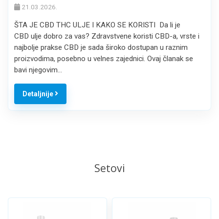
21.03.2026.
ŠTA JE CBD THC ULJE I KAKO SE KORISTI Da li je
CBD ulje dobro za vas? Zdravstvene koristi CBD-a, vrste i
najbolje prakse CBD je sada široko dostupan u raznim
proizvodima, posebno u velnes zajednici. Ovaj članak se
bavi njegovim…
Detaljnije
Setovi