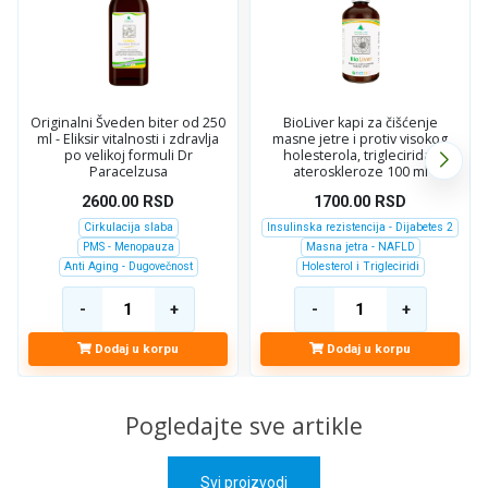
Originalni Šveden biter od 250
BioLiver kapi za čišćenje
ml - Eliksir vitalnosti i zdravlja
masne jetre i protiv visokog
po velikoj formuli Dr
holesterola, triglecirida i
Paracelzusa
ateroskleroze 100 ml
2600.00
RSD
1700.00
RSD
Cirkulacija slaba
Insulinska rezistencija - Dijabetes 2
PMS - Menopauza
Masna jetra - NAFLD
Anti Aging - Dugovečnost
Holesterol i Trigleciridi
Dodaj u korpu
Dodaj u korpu
Pogledajte sve artikle
Svi proizvodi