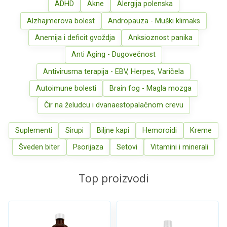
ADHD
Akne
Alergija polenska
Alzhajmerova bolest
Andropauza - Muški klimaks
Anemija i deficit gvoždja
Anksioznost panika
Anti Aging - Dugovečnost
Antivirusma terapija - EBV, Herpes, Varičela
Autoimune bolesti
Brain fog - Magla mozga
Čir na želudcu i dvanaestopalačnom crevu
Suplementi
Sirupi
Biljne kapi
Hemoroidi
Kreme
Šveden biter
Psorijaza
Setovi
Vitamini i minerali
Top proizvodi