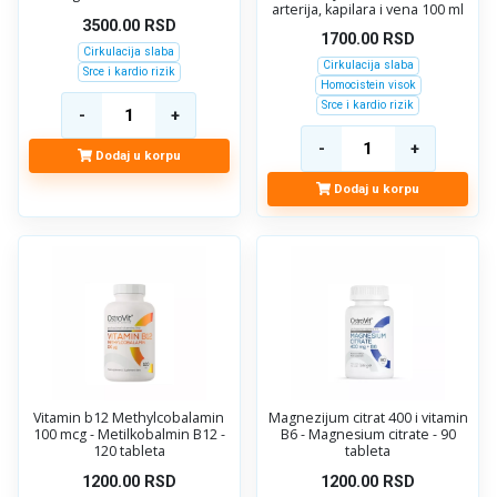
arterija, kapilara i vena 100 ml
3500.00
RSD
1700.00
RSD
Cirkulacija slaba
Cirkulacija slaba
Srce i kardio rizik
Homocistein visok
Srce i kardio rizik
Dodaj u korpu
Dodaj u korpu
Vitamin b12 Methylcobalamin
Magnezijum citrat 400 i vitamin
100 mcg - Metilkobalmin B12 -
B6 - Magnesium citrate - 90
120 tableta
tableta
1200.00
RSD
1200.00
RSD