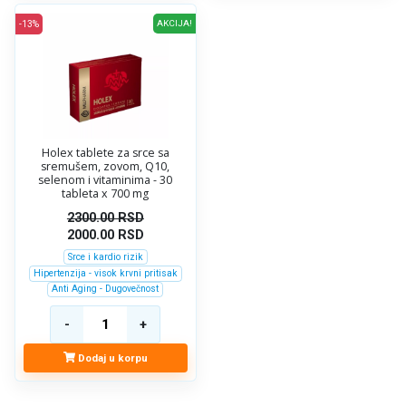
-13%
AKCIJA!
Holex tablete za srce sa
sremušem, zovom, Q10,
selenom i vitaminima - 30
tableta x 700 mg
2300.00
RSD
2000.00
RSD
Srce i kardio rizik
Hipertenzija - visok krvni pritisak
Anti Aging - Dugovečnost
Dodaj u korpu