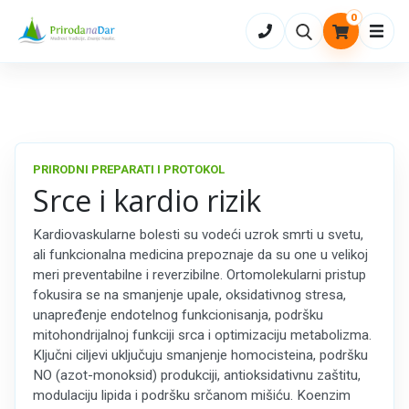
0
Otvo
PRIRODNI PREPARATI I PROTOKOL
Srce i kardio rizik
Kardiovaskularne bolesti su vodeći uzrok smrti u svetu,
ali funkcionalna medicina prepoznaje da su one u velikoj
meri preventabilne i reverzibilne. Ortomolekularni pristup
fokusira se na smanjenje upale, oksidativnog stresa,
unapređenje endotelnog funkcionisanja, podršku
mitohondrijalnoj funkciji srca i optimizaciju metabolizma.
Ključni ciljevi uključuju smanjenje homocisteina, podršku
NO (azot-monoksid) produkciji, antioksidativnu zaštitu,
modulaciju lipida i podršku srčanom mišiću. Koenzim