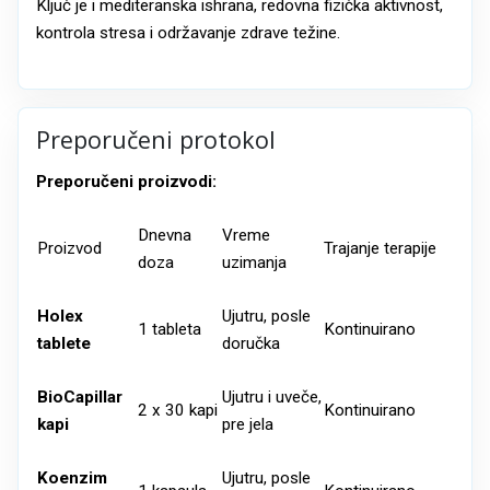
Ključ je i mediteranska ishrana, redovna fizička aktivnost,
kontrola stresa i održavanje zdrave težine.
Preporučeni protokol
Preporučeni proizvodi:
Dnevna
Vreme
Proizvod
Trajanje terapije
doza
uzimanja
Holex
Ujutru, posle
1 tableta
Kontinuirano
tablete
doručka
BioCapillar
Ujutru i uveče,
2 x 30 kapi
Kontinuirano
kapi
pre jela
Koenzim
Ujutru, posle