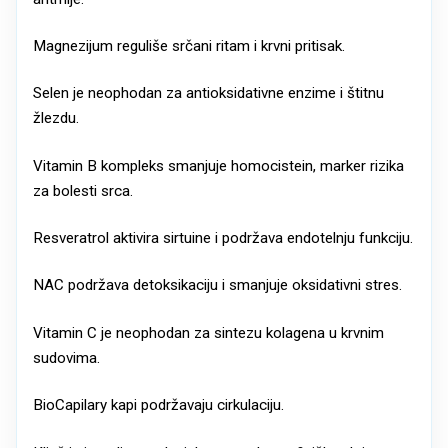
Magnezijum reguliše srčani ritam i krvni pritisak.
Selen je neophodan za antioksidativne enzime i štitnu
žlezdu.
Vitamin B kompleks smanjuje homocistein, marker rizika
za bolesti srca.
Resveratrol aktivira sirtuine i podržava endotelnju funkciju.
NAC podržava detoksikaciju i smanjuje oksidativni stres.
Vitamin C je neophodan za sintezu kolagena u krvnim
sudovima.
BioCapilary kapi podržavaju cirkulaciju.