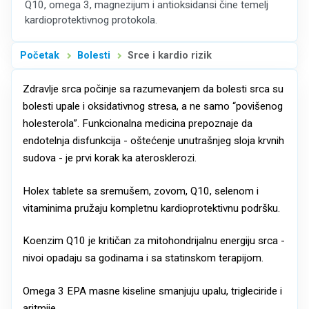
Q10, omega 3, magnezijum i antioksidansi čine temelj
kardioprotektivnog protokola.
Početak
Bolesti
Srce i kardio rizik
Zdravlje srca počinje sa razumevanjem da bolesti srca su
bolesti upale i oksidativnog stresa, a ne samo “povišenog
holesterola”. Funkcionalna medicina prepoznaje da
endotelnja disfunkcija - oštećenje unutrašnjeg sloja krvnih
sudova - je prvi korak ka aterosklerozi.
Holex tablete sa sremušem, zovom, Q10, selenom i
vitaminima pružaju kompletnu kardioprotektivnu podršku.
Koenzim Q10 je kritičan za mitohondrijalnu energiju srca -
nivoi opadaju sa godinama i sa statinskom terapijom.
Omega 3 EPA masne kiseline smanjuju upalu, trigleciride i
aritmije.