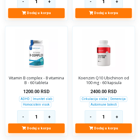
Dodaj u korpu
Dodaj u korpu
Vitamin B complex - 8 vitamina
Koenzim Q10 Ubichinon od
B - 60 tableta
100 mg - 60 kapsula
1200.00
RSD
2400.00
RSD
ADHD
Imunitet slab
Cirkulacija slaba
Demencija
Homocistein visok
Autoimune bolesti
Dodaj u korpu
Dodaj u korpu