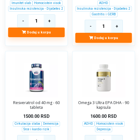
Imunitet slab
Homocistein visok
ADHD
Insulinska rezistencija - Dijabetes 2
Insulinska rezistencija - Dijabetes 2
Gastritis i GERB
Dodaj u korpu
Dodaj u korpu
Resveratrol od 40 mg - 60
Omega 3 Ultra EPA DHA - 90
tableta
kapsula
1500.00
RSD
1600.00
RSD
Cirkulacija slaba
Demencija
ADHD
Homocistein visok
Srce i kardio rizik
Depresija