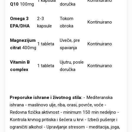
1 kapsula
Kontinuirano
Q10
100mg
doručka
Omega 3
2-3
Tokom
Kontinuirano
EPA/DHA
kapsule
obroka
Magnezijum
Uveče, pre
1 tableta
Kontinuirano
citrat
400mg
spavanja
Vitamin B
Ujutru, posle
1 tableta
Kontinuirano
complex
doručka
Preporuke ishrane i životnog stila:
- Mediteranska
ishrana - maslinovo ulje, riba, orasi, povrće, voće -
Redovna fizička aktivnost - minimum 150 min nedeljno -
Kontrola krvnog pritiska i šećera u krvi - Izbeći pušenje i
ograničiti alkohol - Upravljanje stresom - meditacija, joga,