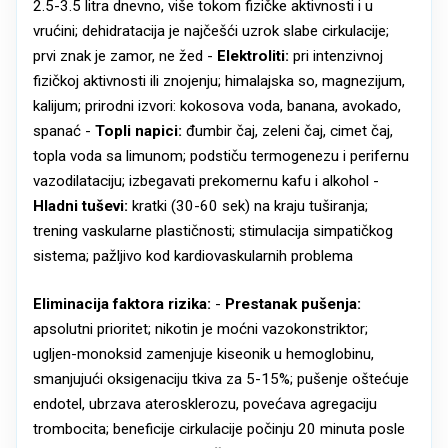
2.5-3.5 litra dnevno, više tokom fizičke aktivnosti i u
vrućini; dehidratacija je najčešći uzrok slabe cirkulacije;
prvi znak je zamor, ne žed -
Elektroliti:
pri intenzivnoj
fizičkoj aktivnosti ili znojenju; himalajska so, magnezijum,
kalijum; prirodni izvori: kokosova voda, banana, avokado,
spanać -
Topli napici:
đumbir čaj, zeleni čaj, cimet čaj,
topla voda sa limunom; podstiču termogenezu i perifernu
vazodilataciju; izbegavati prekomernu kafu i alkohol -
Hladni tuševi:
kratki (30-60 sek) na kraju tuširanja;
trening vaskularne plastičnosti; stimulacija simpatičkog
sistema; pažljivo kod kardiovaskularnih problema
Eliminacija faktora rizika:
-
Prestanak pušenja:
apsolutni prioritet; nikotin je moćni vazokonstriktor;
ugljen-monoksid zamenjuje kiseonik u hemoglobinu,
smanjujući oksigenaciju tkiva za 5-15%; pušenje oštećuje
endotel, ubrzava aterosklerozu, povećava agregaciju
trombocita; beneficije cirkulacije počinju 20 minuta posle