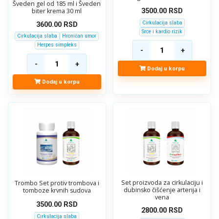
Šveden gel od 185 ml i Šveden
biter krema 30 ml
3500.00
RSD
Cirkulacija slaba
3600.00
RSD
Srce i kardio rizik
Cirkulacija slaba
Hroničan umor
Herpes simpleks
Dodaj u korpu
Dodaj u korpu
Set proizvoda za cirkulaciju i
Trombo Set protiv trombova i
dubinsko čišćenje arterija i
tomboze krvnih sudova
vena
3500.00
RSD
2800.00
RSD
Cirkulacija slaba