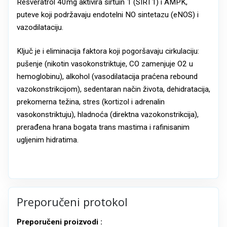
Resveratrol 40mg aktivira sirtuin 1 (SIRT1) i AMPK,
puteve koji podržavaju endotelni NO sintetazu (eNOS) i
vazodilataciju.
Ključ je i eliminacija faktora koji pogoršavaju cirkulaciju:
pušenje (nikotin vasokonstriktuje, CO zamenjuje O2 u
hemoglobinu), alkohol (vasodilatacija praćena rebound
vazokonstrikcijom), sedentaran način života, dehidratacija,
prekomerna težina, stres (kortizol i adrenalin
vasokonstriktuju), hladnoća (direktna vazokonstrikcija),
prerađena hrana bogata trans mastima i rafinisanim
ugljenim hidratima.
Preporučeni protokol
Preporučeni proizvodi :