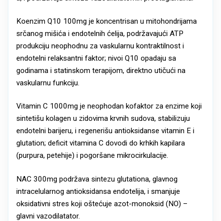
Koenzim Q10 100mg je koncentrisan u mitohondrijama
srčanog mišića i endotelnih ćelija, podržavajući ATP
produkciju neophodnu za vaskularnu kontraktilnost i
endotelni relaksantni faktor; nivoi Q10 opadaju sa
godinama i statinskom terapijom, direktno utičući na
vaskularnu funkciju.
Vitamin C 1000mg je neophodan kofaktor za enzime koji
sintetišu kolagen u zidovima krvnih sudova, stabilizuju
endotelni barijeru, i regenerišu antioksidanse vitamin E i
glutation; deficit vitamina C dovodi do krhkih kapilara
(purpura, petehije) i pogoršane mikrocirkulacije.
NAC 300mg podržava sintezu glutationa, glavnog
intracelularnog antioksidansa endotelija, i smanjuje
oksidativni stres koji oštećuje azot-monoksid (NO) –
glavni vazodilatator.