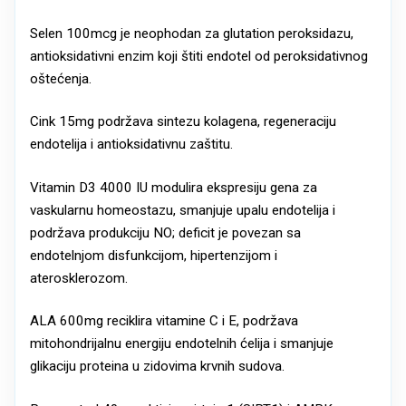
Selen 100mcg je neophodan za glutation peroksidazu,
antioksidativni enzim koji štiti endotel od peroksidativnog
oštećenja.
Cink 15mg podržava sintezu kolagena, regeneraciju
endotelija i antioksidativnu zaštitu.
Vitamin D3 4000 IU modulira ekspresiju gena za
vaskularnu homeostazu, smanjuje upalu endotelija i
podržava produkciju NO; deficit je povezan sa
endotelnjom disfunkcijom, hipertenzijom i
aterosklerozom.
ALA 600mg reciklira vitamine C i E, podržava
mitohondrijalnu energiju endotelnih ćelija i smanjuje
glikaciju proteina u zidovima krvnih sudova.