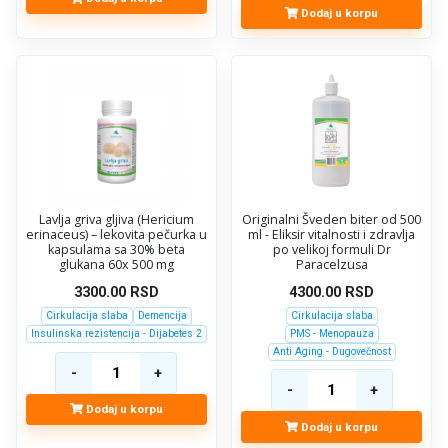
Dodaj u korpu
Lavlja griva gljiva (Hericium
Originalni Šveden biter od 500
erinaceus) – lekovita pečurka u
ml - Eliksir vitalnosti i zdravlja
kapsulama sa 30% beta
po velikoj formuli Dr
glukana 60x 500 mg
Paracelzusa
3300.00
RSD
4300.00
RSD
Cirkulacija slaba
Demencija
Cirkulacija slaba
Insulinska rezistencija - Dijabetes 2
PMS - Menopauza
Anti Aging - Dugovečnost
Dodaj u korpu
Dodaj u korpu