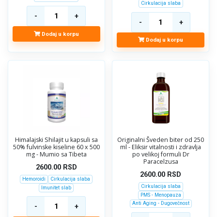
Cirkulacija slaba
Dodaj u korpu
Dodaj u korpu
Himalajski Shilajit u kapsuli sa
Originalni Šveden biter od 250
50% fulvinske kiseline 60 x 500
ml - Eliksir vitalnosti i zdravlja
mg - Mumio sa Tibeta
po velikoj formuli Dr
Paracelzusa
2600.00
RSD
2600.00
RSD
Hemoroidi
Cirkulacija slaba
Cirkulacija slaba
Imunitet slab
PMS - Menopauza
Anti Aging - Dugovečnost