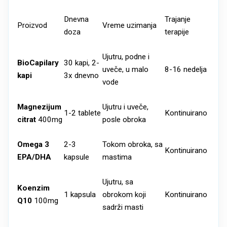
Dnevna
Trajanje
Proizvod
Vreme uzimanja
doza
terapije
Ujutru, podne i
BioCapilary
30 kapi, 2-
uveče, u malo
8-16 nedelja
kapi
3x dnevno
vode
Magnezijum
Ujutru i uveče,
1-2 tablete
Kontinuirano
citrat
400mg
posle obroka
Omega 3
2-3
Tokom obroka, sa
Kontinuirano
EPA/DHA
kapsule
mastima
Ujutru, sa
Koenzim
1 kapsula
obrokom koji
Kontinuirano
Q10
100mg
sadrži masti