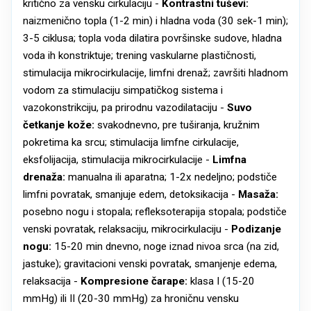
kritično za vensku cirkulaciju -
Kontrastni tuševi:
naizmenično topla (1-2 min) i hladna voda (30 sek-1 min);
3-5 ciklusa; topla voda dilatira površinske sudove, hladna
voda ih konstriktuje; trening vaskularne plastičnosti,
stimulacija mikrocirkulacije, limfni drenaž; završiti hladnom
vodom za stimulaciju simpatičkog sistema i
vazokonstrikciju, pa prirodnu vazodilataciju -
Suvo
četkanje kože:
svakodnevno, pre tuširanja, kružnim
pokretima ka srcu; stimulacija limfne cirkulacije,
eksfolijacija, stimulacija mikrocirkulacije -
Limfna
drenaža:
manualna ili aparatna; 1-2x nedeljno; podstiče
limfni povratak, smanjuje edem, detoksikacija -
Masaža:
posebno nogu i stopala; refleksoterapija stopala; podstiče
venski povratak, relaksaciju, mikrocirkulaciju -
Podizanje
nogu:
15-20 min dnevno, noge iznad nivoa srca (na zid,
jastuke); gravitacioni venski povratak, smanjenje edema,
relaksacija -
Kompresione čarape:
klasa I (15-20
mmHg) ili II (20-30 mmHg) za hroničnu vensku