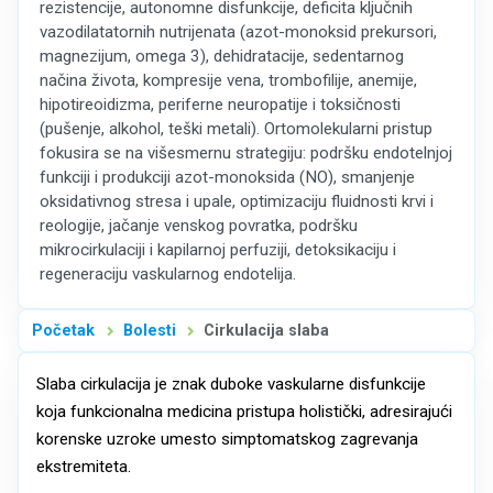
rezistencije, autonomne disfunkcije, deficita ključnih
vazodilatatornih nutrijenata (azot-monoksid prekursori,
magnezijum, omega 3), dehidratacije, sedentarnog
načina života, kompresije vena, trombofilije, anemije,
hipotireoidizma, periferne neuropatije i toksičnosti
(pušenje, alkohol, teški metali). Ortomolekularni pristup
fokusira se na višesmernu strategiju: podršku endotelnjoj
funkciji i produkciji azot-monoksida (NO), smanjenje
oksidativnog stresa i upale, optimizaciju fluidnosti krvi i
reologije, jačanje venskog povratka, podršku
mikrocirkulaciji i kapilarnoj perfuziji, detoksikaciju i
regeneraciju vaskularnog endotelija.
Početak
Bolesti
Cirkulacija slaba
Slaba cirkulacija je znak duboke vaskularne disfunkcije
koja funkcionalna medicina pristupa holistički, adresirajući
korenske uzroke umesto simptomatskog zagrevanja
ekstremiteta.