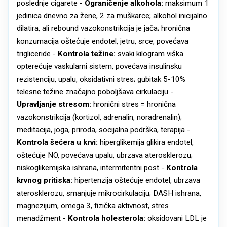
poslednje cigarete -
Ograničenje alkohola:
maksimum 1
jedinica dnevno za žene, 2 za muškarce; alkohol inicijalno
dilatira, ali rebound vazokonstrikcija je jača; hronična
konzumacija oštećuje endotel, jetru, srce, povećava
trigliceride -
Kontrola težine:
svaki kilogram viška
opterećuje vaskularni sistem, povećava insulinsku
rezistenciju, upalu, oksidativni stres; gubitak 5-10%
telesne težine značajno poboljšava cirkulaciju -
Upravljanje stresom:
hronični stres = hronična
vazokonstrikcija (kortizol, adrenalin, noradrenalin);
meditacija, joga, priroda, socijalna podrška, terapija -
Kontrola šećera u krvi:
hiperglikemija glikira endotel,
oštećuje NO, povećava upalu, ubrzava aterosklerozu;
niskoglikemijska ishrana, intermitentni post -
Kontrola
krvnog pritiska:
hipertenzija oštećuje endotel, ubrzava
aterosklerozu, smanjuje mikrocirkulaciju; DASH ishrana,
magnezijum, omega 3, fizička aktivnost, stres
menadžment -
Kontrola holesterola:
oksidovani LDL je