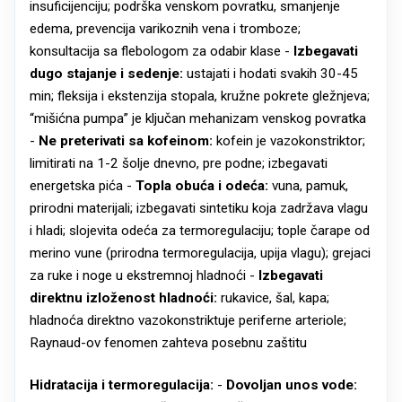
insuficijenciju; podrška venskom povratku, smanjenje
edema, prevencija varikoznih vena i tromboze;
konsultacija sa flebologom za odabir klase -
Izbegavati
dugo stajanje i sedenje:
ustajati i hodati svakih 30-45
min; fleksija i ekstenzija stopala, kružne pokrete gležnjeva;
“mišićna pumpa” je ključan mehanizam venskog povratka
-
Ne preterivati sa kofeinom:
kofein je vazokonstriktor;
limitirati na 1-2 šolje dnevno, pre podne; izbegavati
energetska pića -
Topla obuća i odeća:
vuna, pamuk,
prirodni materijali; izbegavati sintetiku koja zadržava vlagu
i hladi; slojevita odeća za termoregulaciju; tople čarape od
merino vune (prirodna termoregulacija, upija vlagu); grejaci
za ruke i noge u ekstremnoj hladnoći -
Izbegavati
direktnu izloženost hladnoći:
rukavice, šal, kapa;
hladnoća direktno vazokonstriktuje periferne arteriole;
Raynaud-ov fenomen zahteva posebnu zaštitu
Hidratacija i termoregulacija:
-
Dovoljan unos vode: