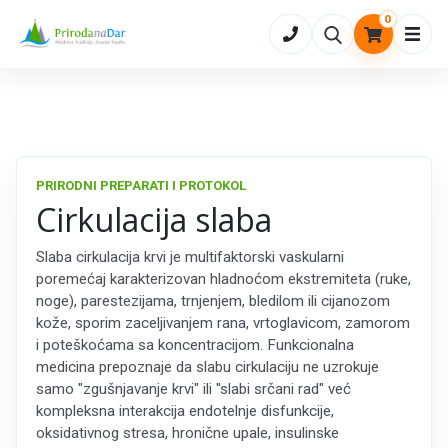
0
Otvo
PRIRODNI PREPARATI I PROTOKOL
Cirkulacija slaba
Slaba cirkulacija krvi je multifaktorski vaskularni
poremećaj karakterizovan hladnoćom ekstremiteta (ruke,
noge), parestezijama, trnjenjem, bledilom ili cijanozom
kože, sporim zaceljivanjem rana, vrtoglavicom, zamorom
i poteškoćama sa koncentracijom. Funkcionalna
medicina prepoznaje da slabu cirkulaciju ne uzrokuje
samo "zgušnjavanje krvi" ili "slabi srčani rad" već
kompleksna interakcija endotelnje disfunkcije,
oksidativnog stresa, hronične upale, insulinske