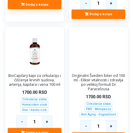
Dodaj u korpu
Dodaj u korpu
BioCapilary kapi za cirkulaciju i
Originalni Šveden biter od 100
čišćenje krvnih sudova,
ml - Eliksir vitalnosti i zdravlja
arterija, kapilara i vena 100 ml
po velikoj formuli Dr
Paracelzusa
1700.00
RSD
1700.00
RSD
Cirkulacija slaba
Cirkulacija slaba
Homocistein visok
PMS - Menopauza
Srce i kardio rizik
Anti Aging - Dugovečnost
Dodaj u korpu