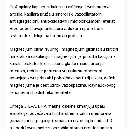
BioCapilary kapi za cirkulaciju i čišćenje krvnih sudova,
arterija, kapilara pružaju sinergijski vazodilatatorni,
antiagregacioni, antioksidativni i mikrocirkulatorni efekat.
Brzo poboljšavaju cirkulaciju a dužom upotrebom
sistematski deluju na hroničan problem.
Magnezijum citrat 400mg i magnezijum glicinat su kritični
minerali za cirkulaciju – magnezijum je prirodni kalcijum-
kanalni blokator koji relaksira glatke mišiće arterija i
arteriola, redukuje perifernu vaskularnu otpornost,
smanjuje krvni pritisak i poboljšava perfuziju tkiva; deficit
magnezijuma je čest uzrok vazospazma, Raynaud-ovog
fenomena i hladnih ekstremiteta.
Omega 3 EPA/DHA masne kiseline smanjuju upalu
endotelija, povećavaju fluidnost eritrocitnih membrana
(smanjujući agregaciju), smanjuju nivoe triglicerida i LDL-
a, i podržavaju sintezu vazodilatatornih prostaglandina.