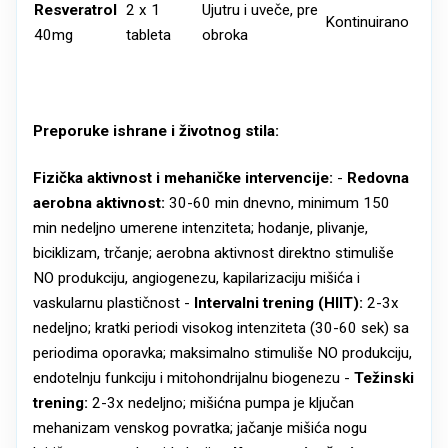
Resveratrol
2 x 1
Ujutru i uveče, pre
Kontinuirano
40mg
tableta
obroka
Preporuke ishrane i životnog stila:
Fizička aktivnost i mehaničke intervencije:
-
Redovna
aerobna aktivnost:
30-60 min dnevno, minimum 150
min nedeljno umerene intenziteta; hodanje, plivanje,
biciklizam, trčanje; aerobna aktivnost direktno stimuliše
NO produkciju, angiogenezu, kapilarizaciju mišića i
vaskularnu plastičnost -
Intervalni trening (HIIT):
2-3x
nedeljno; kratki periodi visokog intenziteta (30-60 sek) sa
periodima oporavka; maksimalno stimuliše NO produkciju,
endotelnju funkciju i mitohondrijalnu biogenezu -
Težinski
trening:
2-3x nedeljno; mišićna pumpa je ključan
mehanizam venskog povratka; jačanje mišića nogu