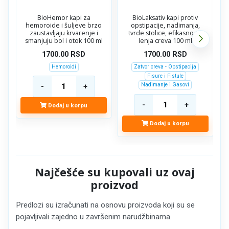
BioHemor kapi za
BioLaksativ kapi protiv
hemoroide i šuljeve brzo
opstipacije, nadimanja,
m
zaustavljaju krvarenje i
tvrde stolice, efikasno za
smanjuju bol i otok 100 ml
lenja creva 100 ml
1700.00
RSD
1700.00
RSD
Hemoroidi
Zatvor creva - Opstipacija
Fisure i Fistule
Nadimanje i Gasovi
Dodaj u korpu
Dodaj u korpu
Najčešće su kupovali uz ovaj
proizvod
Predlozi su izračunati na osnovu proizvoda koji su se
pojavljivali zajedno u završenim narudžbinama.