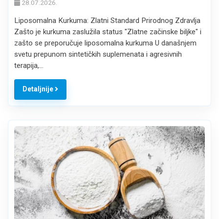
28.07.2026.
Liposomalna Kurkuma: Zlatni Standard Prirodnog Zdravlja
Zašto je kurkuma zaslužila status "Zlatne začinske biljke" i
zašto se preporučuje liposomalna kurkuma U današnjem
svetu prepunom sintetičkih suplemenata i agresivnih
terapija,…
Detaljnije