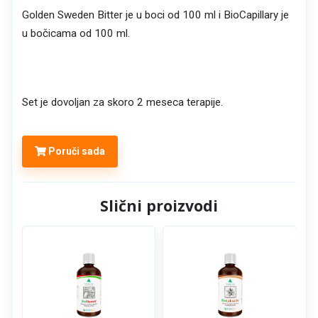
Golden Sweden Bitter je u boci od 100 ml i BioCapillary je
u bočicama od 100 ml.
Set je dovoljan za skoro 2 meseca terapije.
Poruči sada
Slični proizvodi