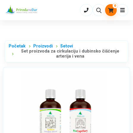
0
Otvo
Početak
Proizvodi
Setovi
Set proizvoda za cirkulaciju i dubinsko čišćenje
arterija i vena