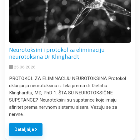
Neurotoksini i protokol za eliminaciju
neurotoksina Dr Klinghardt
25.06.2026.
PROTOKOL ZA ELIMINACIJU NEUROTOKSINA Protokol
uklanjanja neurotoksina iz tela prema dr Dietrihu
Klinghardtu, MD, PhD 1. ŠTA SU NEUROTOKSIČNE
SUPSTANCE? Neurotoksini su supstance koje imaju
afinitet prema nervnom sistemu sisara. Vezuju se za
nervne…
Detaljnije