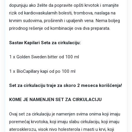
dopunjuju ako želite da popravite opšti krvotok i smanjite
rizik od kardiovaskularnih bolesti, trombova, naslaga na
krvnim sudovima, proširenih i upaljenih vena. Nema boljeg
prirodnog rešenje od kombinacije ova dva preparata.
Sastav Kapilari Seta za cirkulaciju:
1 x Golden Sweden bitter od 100 ml
1 x BioCapillary kapi od po 100 ml
Set za cirkulaciju traje za skoro 2 meseca korišćenja!
KOME JE NAMENJEN SET ZA CIRKULACIJU
Ovaj set za cirkulaciju je namenjen svima onima koji imaju
poremećaj krvotoka, koji imaju slabu cirkulaciju, koji imaju
aterosklerozu, visok nivo holesterola i masti u krvi, koji