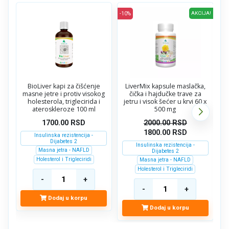
-10%
AKCIJA!
BioLiver kapi za čišćenje
LiverMix kapsule maslačka,
masne jetre i protiv visokog
čička i hajdučke trave za
holesterola, triglecirida i
jetru i visok šećer u krvi 60 x
z
ateroskleroze 100 ml
500 mg
1700.00
RSD
2000.00
RSD
1800.00
RSD
Insulinska rezistencija -
Dijabetes 2
Insulinska rezistencija -
Masna jetra - NAFLD
Dijabetes 2
Holesterol i Trigleciridi
Masna jetra - NAFLD
Holesterol i Trigleciridi
Dodaj u korpu
Dodaj u korpu