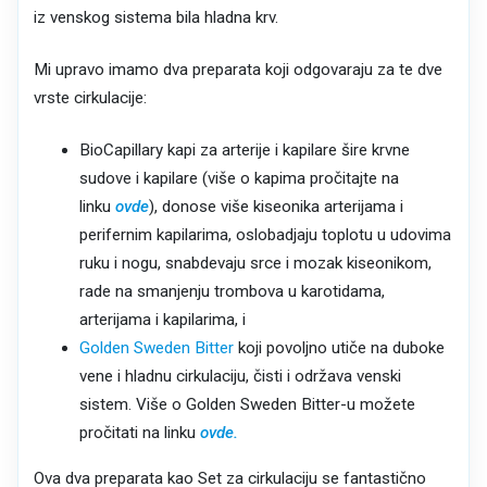
iz venskog sistema bila hladna krv.
Mi upravo imamo dva preparata koji odgovaraju za te dve
vrste cirkulacije:
BioCapillary kapi za arterije i kapilare šire krvne
sudove i kapilare (više o kapima pročitajte na
linku
ovde
), donose više kiseonika arterijama i
perifernim kapilarima, oslobadjaju toplotu u udovima
ruku i nogu, snabdevaju srce i mozak kiseonikom,
rade na smanjenju trombova u karotidama,
arterijama i kapilarima, i
Golden Sweden Bitter
koji povoljno utiče na duboke
vene i hladnu cirkulaciju, čisti i održava venski
sistem. Više o Golden Sweden Bitter-u možete
pročitati na linku
ovde.
Ova dva preparata kao Set za cirkulaciju se fantastično