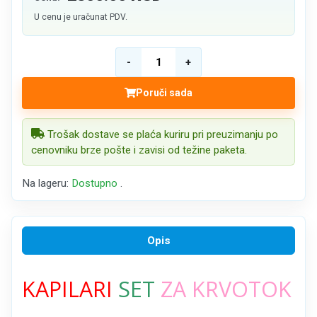
U cenu je uračunat PDV.
Poruči sada
Trošak dostave se plaća kuriru pri preuzimanju po
cenovniku brze pošte i zavisi od težine paketa.
Na lageru:
Dostupno
.
Opis
KAPILARI
SET
ZA KRVOTOK