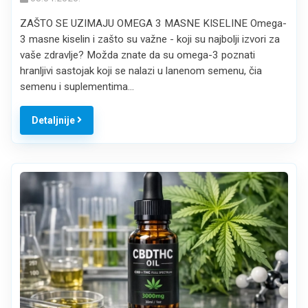
ZAŠTO SE UZIMAJU OMEGA 3 MASNE KISELINE Omega-
3 masne kiselin i zašto su važne - koji su najbolji izvori za
vaše zdravlje? Možda znate da su omega-3 poznati
hranljivi sastojak koji se nalazi u lanenom semenu, čia
semenu i suplementima…
Detaljnije