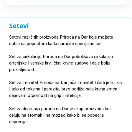
Setovi
Setovi različitih proizvoda Priroda na Dar koje možete
dobiti sa popustom kada naručite specijalan set.
Set za cirkulaciju Priroda na Dar poboljšava cirkulaciju
arterijske I venske krvi, čisti krvne sudove I daje bolju
prokrvljenost.
Set za imunitet Priroda na Dar jača imunitet I čisti jetru, krv
I telo od toksina I parazita, brzo podiže bela krvna zrnca I
daje vam otpornost na grip I infekcije.
Set za depresiju priroda na Dar je skup proizvoda koji
deluju na stomak I na mozak, kako bi se pobedila
depresija.