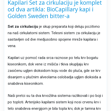
Kapilari Set za cirkulaciju je komplet
od dva artikla: BioCapillary kapi i
Golden Sweden bitter-a
Set za cirkulaciju
je skup preparata koji deluju pozitivno
na naš cirkulatorni sistem. Telesni sistem za cirkulaciju je
sastavljen od dve medjusobno spojene mreže kapilara i
vena.
Kapilari uz pomoć rada srca raznose po telu krv bogatu
kiseonikom, dok vene iz mišića i tkiva skupljaju krv
zasićenu ugljen dioksidom koju vode do pluća, gde se krv
disanjem u plućnim alveolama oslobadja ugljen dioksida a
snabdeva kiseonikom.
Naši pretci su ta dva krvožilna sistema razlikovali i po boji i
po toploti. Arterijsko kapilarni sistem koji nosi crvenu krv i
telo snabdeva energijom je bila topla krv, dok je tamna krv