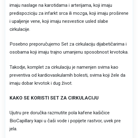
imaju naslage na karotidama i arterijama, koji imaju
predispoziciju za infarkt srca ili mozga, koji imaju proširene
i upaljenje vene, koji imaju nesvestice usled slabe
cirkulacije.
Posebno preporučujemo Set za cirkulaciju dijabetičarima i
osobama koji imaju trajno umanjenu sposobnost krvotoka.
Takodje, komplet za cirkulaciju je namenjen svima kao
preventiva od kardiovaskularnih bolesti, svima koji žele da
imaju dobar krvotok i dug život.
KAKO SE KORISTI SET ZA CIRKULACIJU
Ujutru pre doručka razmutite pola kafene kašičice
BioCapillary kapi u čaši vode i popijete rastvor, uvek pre
jela.