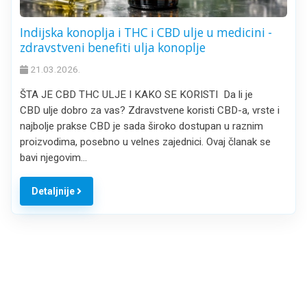
Indijska konoplja i THC i CBD ulje u medicini -
zdravstveni benefiti ulja konoplje
21.03.2026.
ŠTA JE CBD THC ULJE I KAKO SE KORISTI Da li je
CBD ulje dobro za vas? Zdravstvene koristi CBD-a, vrste i
najbolje prakse CBD je sada široko dostupan u raznim
proizvodima, posebno u velnes zajednici. Ovaj članak se
bavi njegovim…
Detaljnije