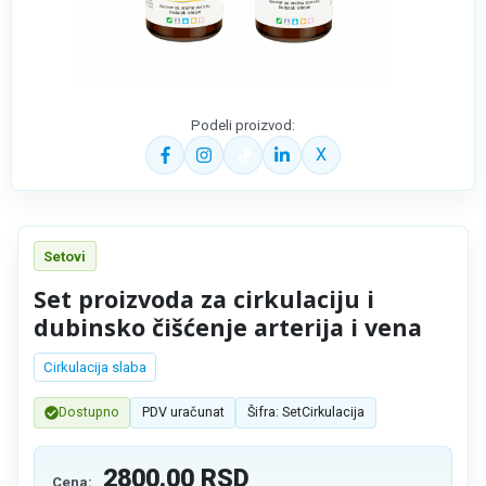
Podeli proizvod:
X
Setovi
Set proizvoda za cirkulaciju i
dubinsko čišćenje arterija i vena
Cirkulacija slaba
Dostupno
PDV uračunat
Šifra: SetCirkulacija
2800.00
RSD
Cena: