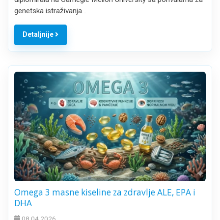
genetska istraživanja…
Detaljnije
Omega 3 masne kiseline za zdravlje ALE, EPA i
DHA
08.04.2026.