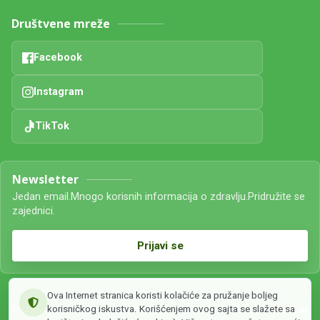
Društvene mreže
Facebook
Instagram
TikTok
Newsletter
Jedan email.Mnogo korisnih informacija o zdravlju.Pridružite se
zajednici.
Prijavi se
Ova Internet stranica koristi kolačiće za pružanje boljeg
korisničkog iskustva. Korišćenjem ovog sajta se slažete sa
© Copyright 2026 . Sva prava zadržana. Bašta Balkana. Brend
Priroda na