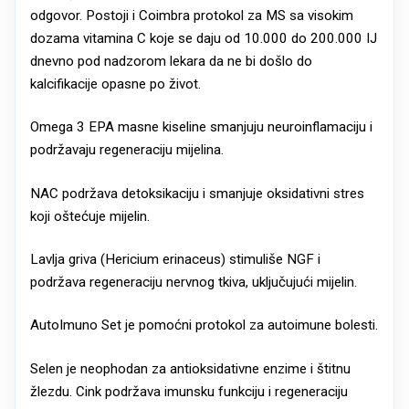
odgovor. Postoji i Coimbra protokol za MS sa visokim
dozama vitamina C koje se daju od 10.000 do 200.000 IJ
dnevno pod nadzorom lekara da ne bi došlo do
kalcifikacije opasne po život.
Omega 3 EPA masne kiseline smanjuju neuroinflamaciju i
podržavaju regeneraciju mijelina.
NAC podržava detoksikaciju i smanjuje oksidativni stres
koji oštećuje mijelin.
Lavlja griva (Hericium erinaceus) stimuliše NGF i
podržava regeneraciju nervnog tkiva, uključujući mijelin.
AutoImuno Set je pomoćni protokol za autoimune bolesti.
Selen je neophodan za antioksidativne enzime i štitnu
žlezdu. Cink podržava imunsku funkciju i regeneraciju