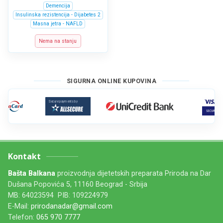
Demencija
Insulinska rezistencija - Dijabetes 2
Masna jetra - NAFLD
Nema na stanju
SIGURNA ONLINE KUPOVINA
Kontakt
Bašta Balkana
proizvodnja dijetetskih preparata Priroda na Dar
Dušana Popovića 5, 11160 Beograd - Srbija
MB: 64023594 PIB: 109224979
E-Mail:
prirodanadar@gmail.com
Telefon:
065 970 7777