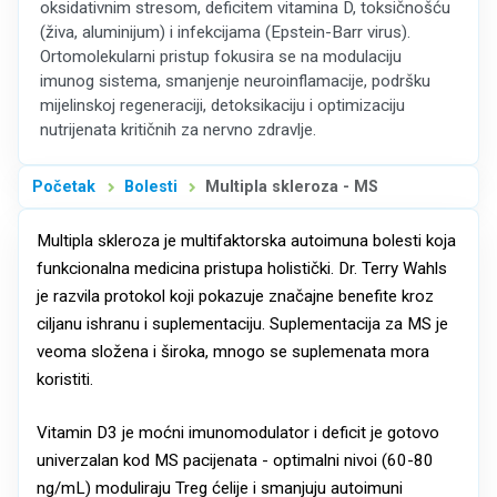
oksidativnim stresom, deficitem vitamina D, toksičnošću
(živa, aluminijum) i infekcijama (Epstein-Barr virus).
Ortomolekularni pristup fokusira se na modulaciju
imunog sistema, smanjenje neuroinflamacije, podršku
mijelinskoj regeneraciji, detoksikaciju i optimizaciju
nutrijenata kritičnih za nervno zdravlje.
Početak
Bolesti
Multipla skleroza - MS
Multipla skleroza je multifaktorska autoimuna bolesti koja
funkcionalna medicina pristupa holistički. Dr. Terry Wahls
je razvila protokol koji pokazuje značajne benefite kroz
ciljanu ishranu i suplementaciju. Suplementacija za MS je
veoma složena i široka, mnogo se suplemenata mora
koristiti.
Vitamin D3 je moćni imunomodulator i deficit je gotovo
univerzalan kod MS pacijenata - optimalni nivoi (60-80
ng/mL) moduliraju Treg ćelije i smanjuju autoimuni