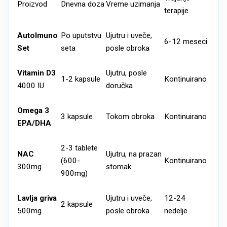
Proizvod
Dnevna doza
Vreme uzimanja
terapije
AutoImuno
Po uputstvu
Ujutru i uveče,
6-12 meseci
Set
seta
posle obroka
Vitamin D3
Ujutru, posle
1-2 kapsule
Kontinuirano
4000 IU
doručka
Omega 3
3 kapsule
Tokom obroka
Kontinuirano
EPA/DHA
2-3 tablete
NAC
Ujutru, na prazan
(600-
Kontinuirano
300mg
stomak
900mg)
Lavlja griva
Ujutru i uveče,
12-24
2 kapsule
500mg
posle obroka
nedelje