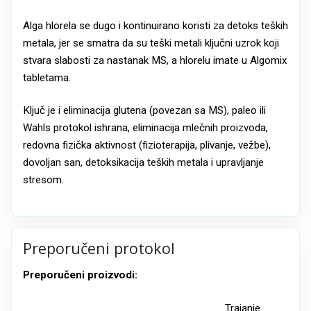
Alga hlorela se dugo i kontinuirano koristi za detoks teških
metala, jer se smatra da su teški metali ključni uzrok koji
stvara slabosti za nastanak MS, a hlorelu imate u Algomix
tabletama.
Ključ je i eliminacija glutena (povezan sa MS), paleo ili
Wahls protokol ishrana, eliminacija mlečnih proizvoda,
redovna fizička aktivnost (fizioterapija, plivanje, vežbe),
dovoljan san, detoksikacija teških metala i upravljanje
stresom.
Preporučeni protokol
Preporučeni proizvodi:
Trajanje