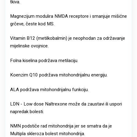
tkiva.
Magnezijum modulira NMDA receptore i smanjuje mišićne
grčeve, česte kod MS.
Vitamin B12 (metilkobalmin) je neophodan za održavanje
mijelinske ovojnice.
Folna kiselina podržava metilaciju.
Koenzim Q10 podržava mitohondrijalnu energiju.
ALA podržava mitohondrijalnu funkciju.
LDN - Low dose Naltrexone može da zaustavi ili uspori
napredak bolesti.
NMN podstiče rad mitohondrija jer se smatra da je
Multipla skleroza bolest mitohondrija.