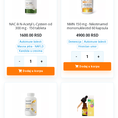
NAC ili N-Acetyl L-Cystein od
NMN 150 mg - Nikotinamid
300 mg - 150 tableta
mononukleotid 60 kapsula
1600.00
RSD
4900.00
RSD
Autoimune bolesti
Demencija
Autoimune bolesti
Masna jetra - NAFLD
Hroničan umor
Kandida u crevima
Dodaj u korpu
Dodaj u korpu