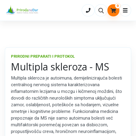
0
Otvo
PRIRODNI PREPARATI I PROTOKOL
Multipla skleroza - MS
Multipla skleroza je autoimuna, demijelinizirajuća bolesti
centralnog nervnog sistema karakterizovana
inflamatornim lezijama u mozgu i kičmenoj moždini, što
dovodi do različitih neuroloških simptoma uključujući
zamor, oslabljenost, poteškoće sa hodanjem, vizuelne
smetnje i kognitivne probleme. Funkcionalna medicina
prepoznaje da MS nije samo autoimuna bolesti već
multifaktorski poremećaj povezan sa disbiozom,
propustljivošću creva, hroničnom neuroinflamacijom,