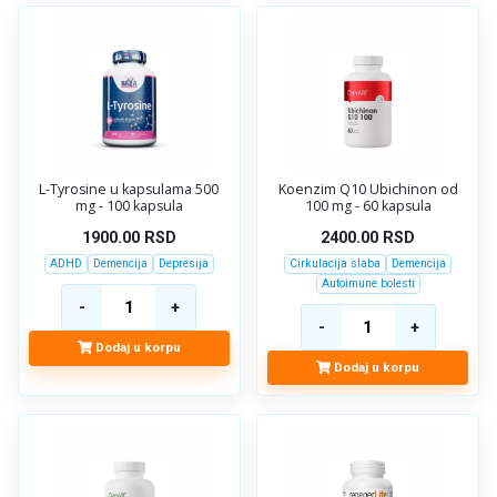
L-Tyrosine u kapsulama 500
Koenzim Q10 Ubichinon od
mg - 100 kapsula
100 mg - 60 kapsula
1900.00
RSD
2400.00
RSD
ADHD
Demencija
Depresija
Cirkulacija slaba
Demencija
Autoimune bolesti
Dodaj u korpu
Dodaj u korpu