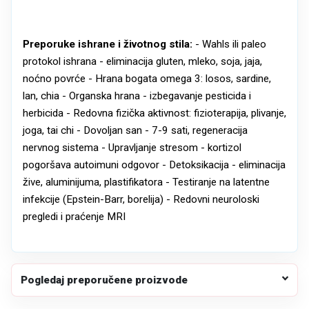
Preporuke ishrane i životnog stila:
- Wahls ili paleo
protokol ishrana - eliminacija gluten, mleko, soja, jaja,
noćno povrće - Hrana bogata omega 3: losos, sardine,
lan, chia - Organska hrana - izbegavanje pesticida i
herbicida - Redovna fizička aktivnost: fizioterapija, plivanje,
joga, tai chi - Dovoljan san - 7-9 sati, regeneracija
nervnog sistema - Upravljanje stresom - kortizol
pogoršava autoimuni odgovor - Detoksikacija - eliminacija
žive, aluminijuma, plastifikatora - Testiranje na latentne
infekcije (Epstein-Barr, borelija) - Redovni neuroloski
pregledi i praćenje MRI
Pogledaj preporučene proizvode