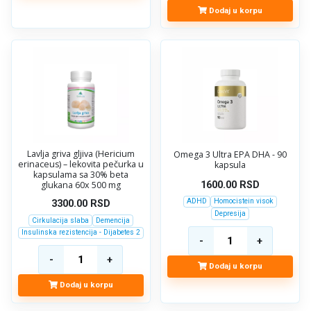
Dodaj u korpu
Lavlja griva gljiva (Hericium
Omega 3 Ultra EPA DHA - 90
erinaceus) – lekovita pečurka u
kapsula
kapsulama sa 30% beta
glukana 60x 500 mg
1600.00
RSD
ADHD
Homocistein visok
3300.00
RSD
Depresija
Cirkulacija slaba
Demencija
Insulinska rezistencija - Dijabetes 2
Dodaj u korpu
Dodaj u korpu