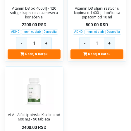
Vitamin D3 od 4000 IJ - 120
Vitamin D3 uljani rastvor u
softgel kapsula za 4 meseca
kapima od 400 IJ - bočica sa
korišćenja
pipetom od 10 ml
2200.00
RSD
500.00
RSD
ADHD
Imunitet slab
Depresija
ADHD
Imunitet slab
Depresija
Dodaj u korpu
Dodaj u korpu
ALA - Alfa Lipoinska Kiselina od
600 mg - 90 tableta
2400.00
RSD