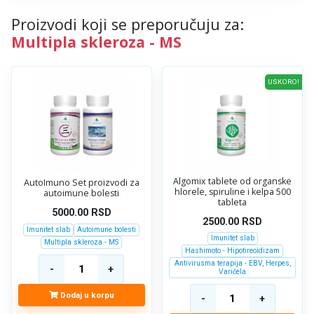
Proizvodi koji se preporučuju za:
Multipla skleroza - MS
USKORO!
Algomix tablete od organske
AutoImuno Set proizvodi za
hlorele, spiruline i kelpa 500
autoimune bolesti
tableta
5000.00
RSD
2500.00
RSD
Imunitet slab
Autoimune bolesti
Imunitet slab
Multipla skleroza - MS
Hashimoto - Hipotireoidizam
Antivirusma terapija - EBV, Herpes,
Varičela
Dodaj u korpu