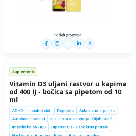
Podeli proizvod:
X
Suplementi
Vitamin D3 uljani rastvor u kapima
od 400 IJ - bočica sa pipetom od 10
ml
ADHD
Imunitet slab
Depresija
Anksioznost panika
Autoimune bolesti
Insulinska rezistencija - Dijabetes 2
Iritabilni kolon - IBS
Hipertenzija - visok krvni pritisak
Hashimoto - Hipotireoidizam
Prostata problemi