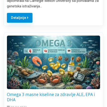
diplomirala na Carnegie Mellon University sa pohvalama za
genetska istraživanja…
Detaljnije
Omega 3 masne kiseline za zdravlje ALE, EPA i
DHA