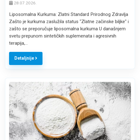
28.07.2026.
Liposomalna Kurkuma: Zlatni Standard Prirodnog Zdravlja
Zašto je kurkuma zaslužila status "Zlatne začinske biljke" i
zašto se preporučuje liposomalna kurkuma U današnjem
svetu prepunom sintetičkih suplemenata i agresivnih
terapija,…
Detaljnije