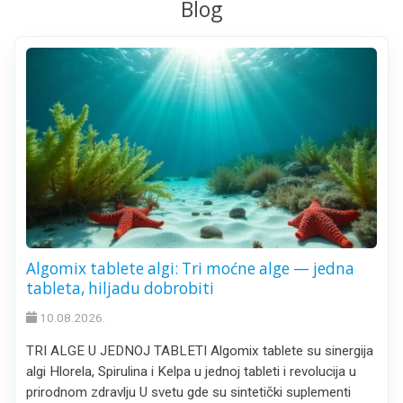
Blog
Algomix tablete algi: Tri moćne alge — jedna
tableta, hiljadu dobrobiti
10.08.2026.
TRI ALGE U JEDNOJ TABLETI Algomix tablete su sinergija
algi Hlorela, Spirulina i Kelpa u jednoj tableti i revolucija u
prirodnom zdravlju U svetu gde su sintetički suplementi