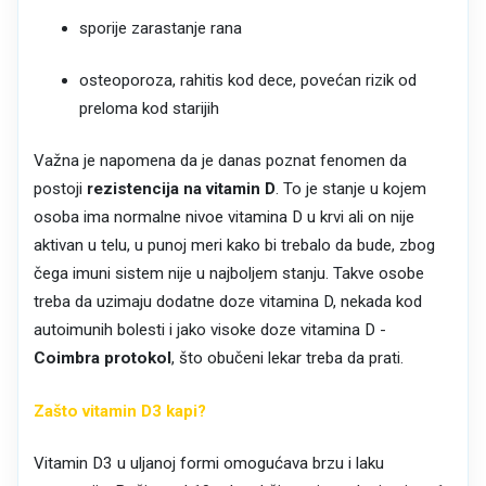
sporije zarastanje rana
osteoporoza, rahitis kod dece, povećan rizik od
preloma kod starijih
Važna je napomena da je danas poznat fenomen da
postoji
rezistencija na vitamin D
. To je stanje u kojem
osoba ima normalne nivoe vitamina D u krvi ali on nije
aktivan u telu, u punoj meri kako bi trebalo da bude, zbog
čega imuni sistem nije u najboljem stanju. Takve osobe
treba da uzimaju dodatne doze vitamina D, nekada kod
autoimunih bolesti i jako visoke doze vitamina D -
Coimbra protokol
, što obučeni lekar treba da prati.
Zašto vitamin D3 kapi?
Vitamin D3 u uljanoj formi omogućava brzu i laku