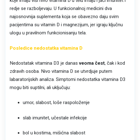
koje imaju viši nivo vitamina D u telu imaju i jači imunitet i
redje se razboljevaju. U funkcionalnoj medicini dva
najosnovnija suplementa koja se obavezno daju svim
pacijentima su vitamin D i magnezijum, jer igraju ključnu
ulogu u pravilnom funkcionisanju tela.
Posledice nedostatka vitamina D
Nedostatak vitamina D3 je danas
veoma čest
, čak i kod
zdravih osoba. Nivo vitamina D se utvrdjuje putem
labaratorijskih analiza. Simptomi nedostatka vitamina D3
mogu biti suptilni, ali uključuju:
umor, slabost, loše raspoloženje
slab imunitet, učestale infekcije
bol u kostima, mišićna slabost