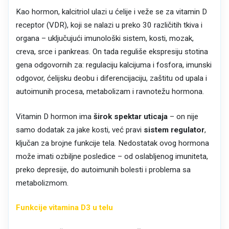
Kao hormon, kalcitriol ulazi u ćelije i veže se za vitamin D
receptor (VDR), koji se nalazi u preko 30 različitih tkiva i
organa – uključujući imunološki sistem, kosti, mozak,
creva, srce i pankreas. On tada reguliše ekspresiju stotina
gena odgovornih za: regulaciju kalcijuma i fosfora, imunski
odgovor, ćelijsku deobu i diferencijaciju, zaštitu od upala i
autoimunih procesa, metabolizam i ravnotežu hormona.
Vitamin D hormon ima
širok spektar uticaja
– on nije
samo dodatak za jake kosti, već pravi
sistem regulator
,
ključan za brojne funkcije tela. Nedostatak ovog hormona
može imati ozbiljne posledice – od oslabljenog imuniteta,
preko depresije, do autoimunih bolesti i problema sa
metabolizmom.
Funkcije vitamina D3 u telu