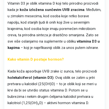
Vitamin D3 je oblik vitamina D koji telo prirodno proizvodi
kada je
koža izložena sunčevim UVB zracima
. Međutim,
u zimskim mesecima, kod osoba koje retko borave
napolju, kod starijih ljudi ili onih koji žive u severnijim
krajevima, kod osoba koje imaju poremećen mikrobiom
creva, ta prirodna sinteza je drastično smanjena. Zato se
sve više oslanjamo na suplemente u obliku
vitamina D3 u
kapima
– koji je najefikasniji oblik za unos putem ishrane.
Kako vitamin D postaje hormon?
Kada koža apsorbuje UVB zrake iz sunca, telo proizvodi
holekalciferol (vitamin D3)
. Ovaj oblik se zatim u jetri
pretvara u kalcidiol (25(OH)D) – to je oblik koji se meri u
krvi da bi se utvrdio status vitamina D. Potom se u
bubrezima i nekim drugim ćelijama kalcidiol pretvara u
kalcitriol (1,25(OH)₂D) – aktivni hormon vitamina D.