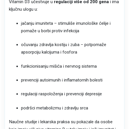
Vitamin D3 učestvuje u
regulaciji više od 200 gena
i ima
ključnu ulogu u:
jačanju imuniteta – stimuliše imunološke ćelije i
pomaže u borbi protiv infekcija
očuvanju zdravlja kostiju i zuba – potpomaže
apsorpciju kalcijuma i fosfora
funkcionisanju mišića i nervnog sistema
prevenciji autoimunih i inflamatornih bolesti
regulaciji raspoloženja i prevenciji depresije
podršci metabolizmu i zdravlju srca
Naučne studije i lekarska praksa su pokazale da osobe