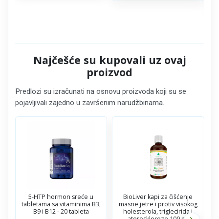
Najčešće su kupovali uz ovaj
proizvod
Predlozi su izračunati na osnovu proizvoda koji su se
pojavljivali zajedno u završenim narudžbinama.
5-HTP hormon sreće u
BioLiver kapi za čišćenje
tabletama sa vitaminima B3,
masne jetre i protiv visokog
B9 i B12 - 20 tableta
holesterola, triglecirida i
ateroskleroze 100 ml