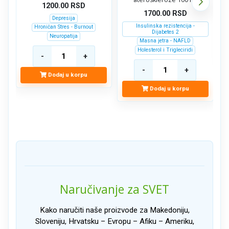
1200.00
RSD
1700.00
RSD
Depresija
Insulinska rezistencija -
Hroničan Stres - Burnout
Dijabetes 2
Neuropatija
Masna jetra - NAFLD
Holesterol i Trigleciridi
Dodaj u korpu
Dodaj u korpu
Naručivanje za SVET
Kako naručiti naše proizvode za Makedoniju,
Sloveniju, Hrvatsku – Evropu – Afiku – Ameriku,