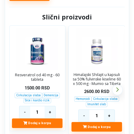
Slični proizvodi
Himalajski Shilajit u kapsuli
Resveratrol od 40 mg - 60
sa 50% fulvinske kiseline 60
o
tableta
x 500 mg - Mumio sa Tibeta
1500.00
RSD
2600.00
RSD
Cirkulacija slaba
Demencija
Hemoroidi
Cirkulacija slaba
Srce i kardio rizik
Imunitet slab
Dodaj u korpu
Dodaj u korpu