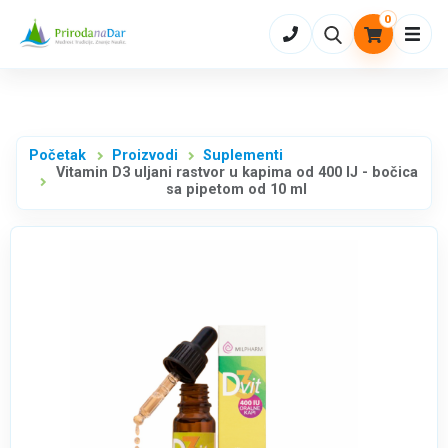
0
Otvo
Početak
Proizvodi
Suplementi
Vitamin D3 uljani rastvor u kapima od 400 IJ - bočica
sa pipetom od 10 ml