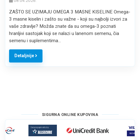
08.04.2026.
ZAŠTO SE UZIMAJU OMEGA 3 MASNE KISELINE Omega-
3 masne kiselin i zašto su važne - koji su najbolji izvori za
vaše zdravlje? Možda znate da su omega-3 poznati
hranljivi sastojak koji se nalazi u lanenom semenu, čia
semenu i suplementima…
Detaljnije
SIGURNA ONLINE KUPOVINA