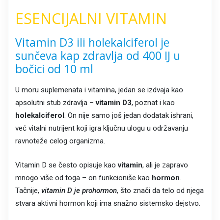
ESENCIJALNI VITAMIN
Vitamin D3 ili holekalciferol je
sunčeva kap zdravlja od 400 IJ u
bočici od 10 ml
U moru suplemenata i vitamina, jedan se izdvaja kao
apsolutni stub zdravlja –
vitamin D3
, poznat i kao
holekalciferol
. On nije samo još jedan dodatak ishrani,
već vitalni nutrijent koji igra ključnu ulogu u održavanju
ravnoteže celog organizma.
Vitamin D se često opisuje kao
vitamin
, ali je zapravo
mnogo više od toga – on funkcioniše kao
hormon
.
Tačnije,
vitamin D je prohormon
, što znači da telo od njega
stvara aktivni hormon koji ima snažno sistemsko dejstvo.