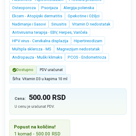
Osteoporoza
Psorijaza
Alergija polenska
Ekcem - Atopijski dermatitis
Opekotine i Ožiljci
Nadimanje i Gasovi
Sinusitis
Vitamin D nedostatak
Antivirusma terapija - EBV, Herpes, Varičela
HPV virus - Cervikalna displazija
Hipertireodizam
Multipla skleroza - MS
Magnezijum nedostatak
Andropauza - Muški klimaks
PCOS - Endometrioza
Dostupno
PDV uračunat
Šifra: Vitamin D3 u kapima 10 ml
500.00
RSD
Cena:
U cenu je uračunat PDV.
Popust na količinu!
1 komad - 500.00 RSD