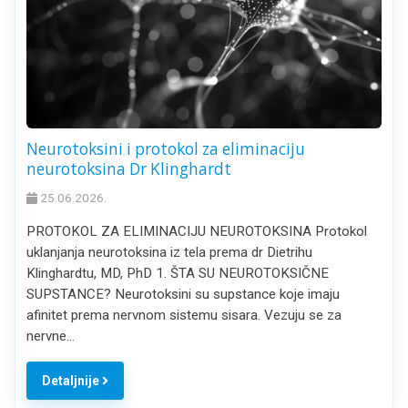
Neurotoksini i protokol za eliminaciju
neurotoksina Dr Klinghardt
25.06.2026.
PROTOKOL ZA ELIMINACIJU NEUROTOKSINA Protokol
uklanjanja neurotoksina iz tela prema dr Dietrihu
Klinghardtu, MD, PhD 1. ŠTA SU NEUROTOKSIČNE
SUPSTANCE? Neurotoksini su supstance koje imaju
afinitet prema nervnom sistemu sisara. Vezuju se za
nervne…
Detaljnije