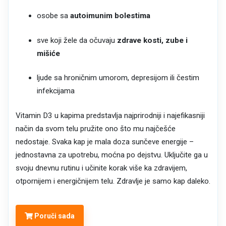
osobe sa
autoimunim bolestima
sve koji žele da očuvaju
zdrave kosti, zube i
mišiće
ljude sa hroničnim umorom, depresijom ili čestim
infekcijama
Vitamin D3 u kapima predstavlja najprirodniji i najefikasniji
način da svom telu pružite ono što mu najčešće
nedostaje. Svaka kap je mala doza sunčeve energije –
jednostavna za upotrebu, moćna po dejstvu. Uključite ga u
svoju dnevnu rutinu i učinite korak više ka zdravijem,
otpornijem i energičnijem telu. Zdravlje je samo kap daleko.
Poruči sada