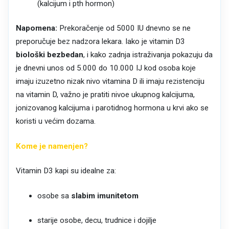
(kalcijum i pth hormon)
Napomena:
Prekoračenje od 5000 IU dnevno se ne
preporučuje bez nadzora lekara. Iako je vitamin D3
biološki bezbedan
, i kako zadnja istraživanja pokazuju da
je dnevni unos od 5.000 do 10.000 IJ kod osoba koje
imaju izuzetno nizak nivo vitamina D ili imaju rezistenciju
na vitamin D, važno je pratiti nivoe ukupnog kalcijuma,
jonizovanog kalcijuma i parotidnog hormona u krvi ako se
koristi u većim dozama.
Kome je namenjen?
Vitamin D3 kapi su idealne za:
osobe sa
slabim imunitetom
starije osobe, decu, trudnice i dojilje