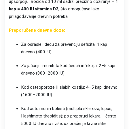
apsorpciju. Bočica od 10 ml sadrži precizno doziranje –
1
kap = 400 IU vitamina D3
, što omogućava lako
prilagođavanje dnevnih potreba.
Preporučene dnevne doze:
Za odrasle i decu za prevenciju deficita: 1 kap
dnevno (400 IU)
Za jačanje imuniteta kod čestih infekcija: 2–5 kapi
dnevno (800–2000 IU)
Kod osteoporoze ili slabih kostiju: 4–5 kapi dnevno
(1600–2000 IU)
Kod autoimunih bolesti (multipla skleroza, lupus,
Hashimoto tireoiditis): po preporuci lekara – često
5000 IU dnevno i više, uz praćenje krvne slike