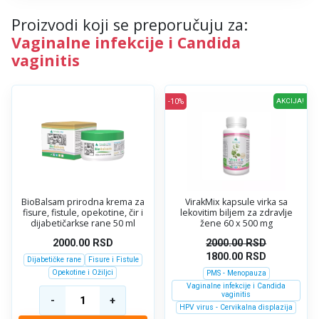
Proizvodi koji se preporučuju za:
Vaginalne infekcije i Candida
vaginitis
-10%
AKCIJA!
BioBalsam prirodna krema za
VirakMix kapsule virka sa
fisure, fistule, opekotine, čir i
lekovitim biljem za zdravlje
dijabetičarkse rane 50 ml
žene 60 x 500 mg
2000.00
RSD
2000.00
RSD
1800.00
RSD
Dijabetičke rane
Fisure i Fistule
Opekotine i Ožiljci
PMS - Menopauza
Vaginalne infekcije i Candida
vaginitis
HPV virus - Cervikalna displazija