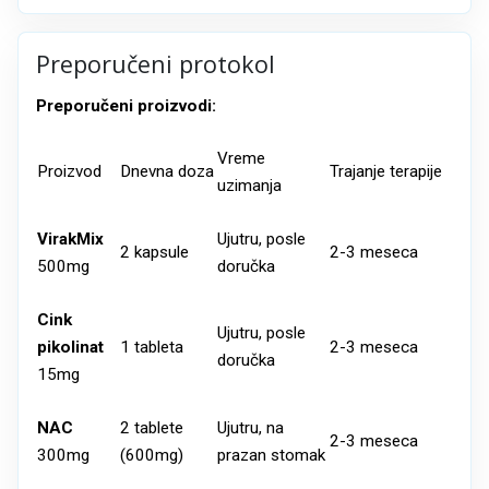
Preporučeni protokol
Preporučeni proizvodi:
Vreme
Proizvod
Dnevna doza
Trajanje terapije
uzimanja
VirakMix
Ujutru, posle
2 kapsule
2-3 meseca
500mg
doručka
Cink
Ujutru, posle
pikolinat
1 tableta
2-3 meseca
doručka
15mg
NAC
2 tablete
Ujutru, na
2-3 meseca
300mg
(600mg)
prazan stomak