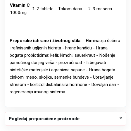
Vitamin C
1-2 tablete
Tokom dana
2-3 meseca
1000mg
Preporuke ishrane i životnog stila:
- Eliminacija šećera
i rafinisanih ugljenih hidrata - hrane kandidu - Hrana
bogata probioticima: kefir, kimchi, sauerkraut - Nošenje
pamučnog donjeg veša - prozračnost - Izbegavati
sintetičke materijale i agresivne sapune - Hrana bogata
cinkom: meso, skoljke, semenke bundeve - Upravljanje
stresom - kortizol disbalansira hormone - Dovoljan san -
regeneracija imunog sistema
Pogledaj preporučene proizvode