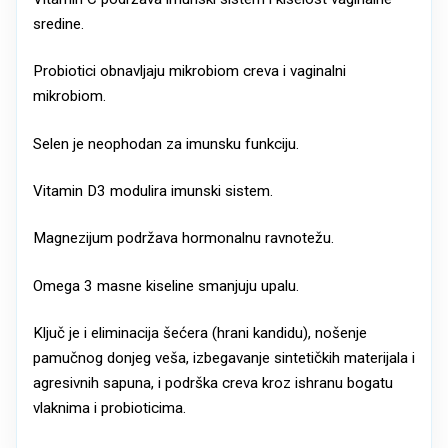
sredine.
Probiotici obnavljaju mikrobiom creva i vaginalni
mikrobiom.
Selen je neophodan za imunsku funkciju.
Vitamin D3 modulira imunski sistem.
Magnezijum podržava hormonalnu ravnotežu.
Omega 3 masne kiseline smanjuju upalu.
Ključ je i eliminacija šećera (hrani kandidu), nošenje
pamučnog donjeg veša, izbegavanje sintetičkih materijala i
agresivnih sapuna, i podrška creva kroz ishranu bogatu
vlaknima i probioticima.