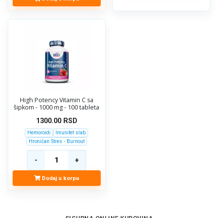
High Potency Vitamin C sa
šipkom - 1000 mg - 100 tableta
1300.00
RSD
Hemoroidi
Imunitet slab
Hroničan Stres - Burnout
Dodaj u korpu