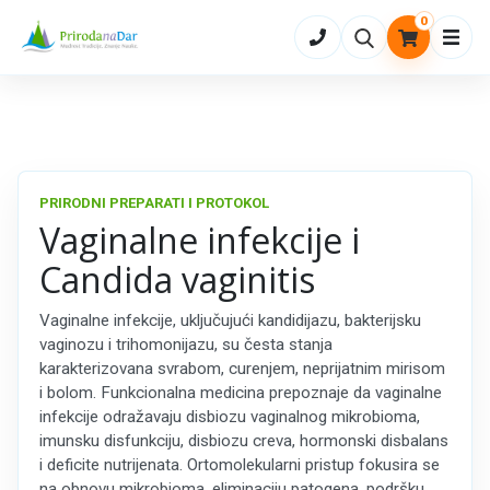
0
Otvo
PRIRODNI PREPARATI I PROTOKOL
Vaginalne infekcije i
Candida vaginitis
Vaginalne infekcije, uključujući kandidijazu, bakterijsku
vaginozu i trihomonijazu, su česta stanja
karakterizovana svrabom, curenjem, neprijatnim mirisom
i bolom. Funkcionalna medicina prepoznaje da vaginalne
infekcije odražavaju disbiozu vaginalnog mikrobioma,
imunsku disfunkciju, disbiozu creva, hormonski disbalans
i deficite nutrijenata. Ortomolekularni pristup fokusira se
na obnovu mikrobioma, eliminaciju patogena, podršku