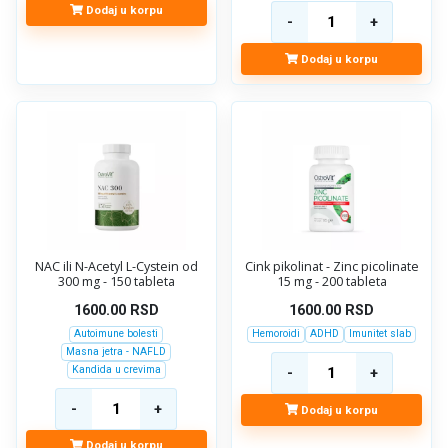
Dodaj u korpu
Dodaj u korpu
NAC ili N-Acetyl L-Cystein od
Cink pikolinat - Zinc picolinate
300 mg - 150 tableta
15 mg - 200 tableta
1600.00
RSD
1600.00
RSD
Autoimune bolesti
Hemoroidi
ADHD
Imunitet slab
Masna jetra - NAFLD
Kandida u crevima
Dodaj u korpu
Dodaj u korpu