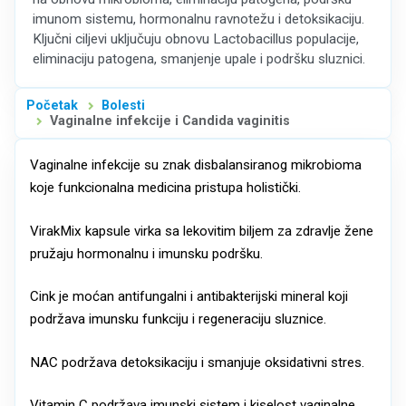
imunom sistemu, hormonalnu ravnotežu i detoksikaciju.
Ključni ciljevi uključuju obnovu Lactobacillus populacije,
eliminaciju patogena, smanjenje upale i podršku sluznici.
Početak
Bolesti
Vaginalne infekcije i Candida vaginitis
Vaginalne infekcije su znak disbalansiranog mikrobioma
koje funkcionalna medicina pristupa holistički.
VirakMix kapsule virka sa lekovitim biljem za zdravlje žene
pružaju hormonalnu i imunsku podršku.
Cink je moćan antifungalni i antibakterijski mineral koji
podržava imunsku funkciju i regeneraciju sluznice.
NAC podržava detoksikaciju i smanjuje oksidativni stres.
Vitamin C podržava imunski sistem i kiselost vaginalne