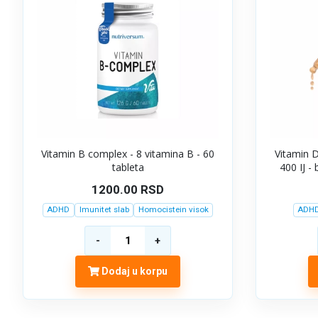
Vitamin B complex - 8 vitamina B - 60
Vitamin D
tableta
400 IJ -
1200.00
RSD
ADHD
Imunitet slab
Homocistein visok
ADH
Dodaj u korpu