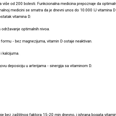
sa više od 200 bolesti. Funkcionalna medicina prepoznaje da optimalni 
alnoj medicini se smatra da je dnevni unos do 10.000 IJ vitamina D be
statak vitamina D.
održavanje optimalnih nivoa.
 formu - bez magnezijuma, vitamin D ostaje neaktivan.
 kalcijuma.
vu deposiciju u arterijama - sinergija sa vitaminom D.
nje bez zaštitnog faktora 15-20 min dnevno, i ishrana bogata vitamino