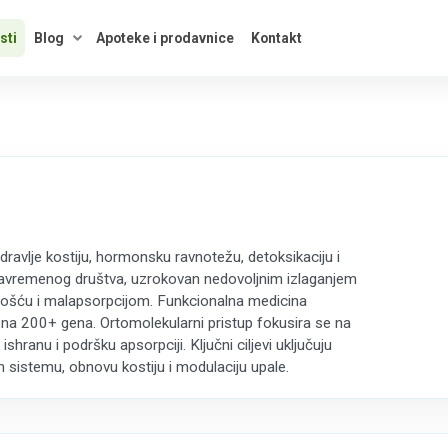
sti
Blog
Apoteke i prodavnice
Kontakt
kategorije
Otvori savete
dravlje kostiju, hormonsku ravnotežu, detoksikaciju i
ja savremenog društva, uzrokovan nedovoljnim izlaganjem
ošću i malapsorpcijom. Funkcionalna medicina
 na 200+ gena. Ortomolekularni pristup fokusira se na
hranu i podršku apsorpciji. Ključni ciljevi uključuju
sistemu, obnovu kostiju i modulaciju upale.