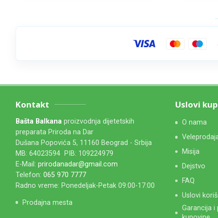
Kontakt
Uslovi ku
Bašta Balkana
proizvodnja dijetetskih
O nama
preparata Priroda na Dar
Veleprodaj
Dušana Popovića 5, 11160 Beograd - Srbija
Misija
MB: 64023594 PIB: 109224979
E-Mail:
prirodanadar@gmail.com
Dejstvo
Telefon:
065 970 7777
FAQ
Radno vreme: Ponedeljak-Petak 09:00-17:00
Uslovi kori
Prodajna mesta
Garancija i
kupovine