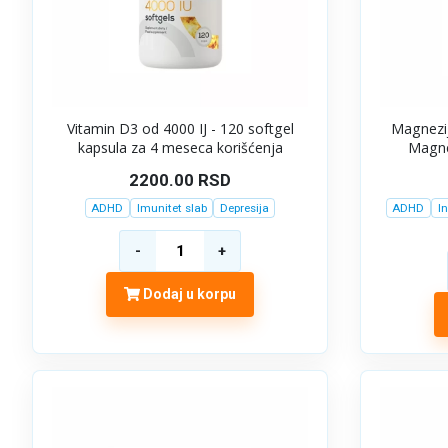
Vitamin D3 od 4000 IJ - 120 softgel
Magnezij
kapsula za 4 meseca korišćenja
Magnes
2200.00
RSD
ADHD
Imunitet slab
Depresija
ADHD
In
Dodaj u korpu