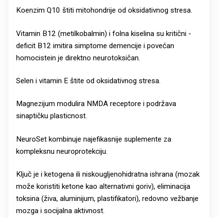
Koenzim Q10 štiti mitohondrije od oksidativnog stresa.
Vitamin B12 (metilkobalmin) i folna kiselina su kritični -
deficit B12 imitira simptome demencije i povećan
homocistein je direktno neurotoksičan.
Selen i vitamin E štite od oksidativnog stresa.
Magnezijum modulira NMDA receptore i podržava
sinaptičku plasticnost.
NeuroSet kombinuje najefikasnije suplemente za
kompleksnu neuroprotekciju.
Ključ je i ketogena ili niskougljenohidratna ishrana (mozak
može koristiti ketone kao alternativni goriv), eliminacija
toksina (živa, aluminijum, plastifikatori), redovno vežbanje
mozga i socijalna aktivnost.