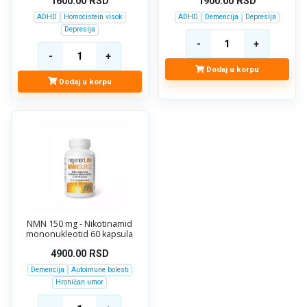
1600.00
RSD
1900.00
RSD
ADHD
Homocistein visok
ADHD
Demencija
Depresija
Depresija
Dodaj u korpu
Dodaj u korpu
NMN 150 mg - Nikotinamid
mononukleotid 60 kapsula
4900.00
RSD
Demencija
Autoimune bolesti
Hroničan umor