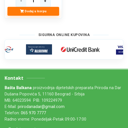
Dodaj u korpu
SIGURNA ONLINE KUPOVINA
Kontakt
Bašta Balkana
proizvodnja dijetetskih preparata Priroda na Dar
Dušana Popovića 5, 11160 Beograd - Srbija
MB: 64023594 PIB: 109224979
E-Mail:
prirodanadar@gmail.com
Telefon:
065 970 7777
Radno vreme: Ponedeljak-Petak 09:00-17:00