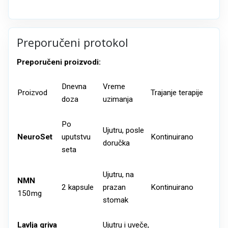
Preporučeni protokol
Preporučeni proizvodi:
Dnevna
Vreme
Proizvod
Trajanje terapije
doza
uzimanja
Po
Ujutru, posle
NeuroSet
uputstvu
Kontinuirano
doručka
seta
Ujutru, na
NMN
2 kapsule
prazan
Kontinuirano
150mg
stomak
Lavlja griva
Ujutru i uveče,