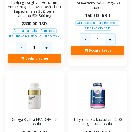
Lavlja griva gljiva (Hericium
Resveratrol od 40 mg - 60
erinaceus) – lekovita pečurka u
tableta
kapsulama sa 30% beta
glukana 60x 500 mg
1500.00
RSD
Cirkulacija slaba
Demencija
3300.00
RSD
Srce i kardio rizik
Cirkulacija slaba
Demencija
Insulinska rezistencija - Dijabetes 2
Dodaj u korpu
Dodaj u korpu
Omega 3 Ultra EPA DHA - 90
L-Tyrosine u kapsulama 500
kapsula
mg - 100 kapsula