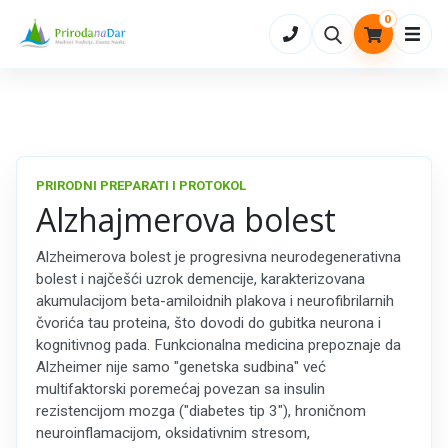
0
Otvo
PRIRODNI PREPARATI I PROTOKOL
Alzhajmerova bolest
Alzheimerova bolest je progresivna neurodegenerativna
bolest i najčešći uzrok demencije, karakterizovana
akumulacijom beta-amiloidnih plakova i neurofibrilarnih
čvorića tau proteina, što dovodi do gubitka neurona i
kognitivnog pada. Funkcionalna medicina prepoznaje da
Alzheimer nije samo "genetska sudbina" već
multifaktorski poremećaj povezan sa insulin
rezistencijom mozga ("diabetes tip 3"), hroničnom
neuroinflamacijom, oksidativnim stresom,