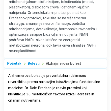
mitohondrijalnom disfunkcijom, toksičnošću (metali,
plastifikatori), disbiozom creva i deficitem ključnih
nutrijenata. Ortomolekularni pristup, poznat kao
Bredsenov protokol, fokusira se na višesmernu
strategiju: smanjenje neuroinflamacije, podrška
mitohondrijama, detoksikacija, hormonska ravnoteža i
optimizacija sinapse kroz ciljane nutrijente. NMN
podržava NAD+ nivoe kritične za energetski
metabolizam neurona, dok lavlja griva stimuliše NGF i
neuroplastičnost.
Početak
Bolesti
Alzhajmerova bolest
Alzheimerova bolest je preventabilna i delimično
reverzibilna prema najnovijim istraživanjima funkcionalne
medicine. Dr. Dale Bredsen je razvio protokol koji
identifikuje 36 metaboličkih faktora rizika i adresira ih
ciljanim nutrijentima.