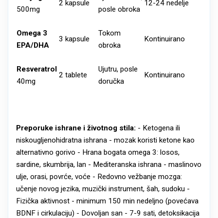
2 kapsule
12-24 nedelje
500mg
posle obroka
Omega 3
Tokom
3 kapsule
Kontinuirano
EPA/DHA
obroka
Resveratrol
Ujutru, posle
2 tablete
Kontinuirano
40mg
doručka
Preporuke ishrane i životnog stila:
- Ketogena ili
niskougljenohidratna ishrana - mozak koristi ketone kao
alternativno gorivo - Hrana bogata omega 3: losos,
sardine, skumbrija, lan - Mediteranska ishrana - maslinovo
ulje, orasi, povrće, voće - Redovno vežbanje mozga:
učenje novog jezika, muzički instrument, šah, sudoku -
Fizička aktivnost - minimum 150 min nedeljno (povećava
BDNF i cirkulaciju) - Dovoljan san - 7-9 sati, detoksikacija