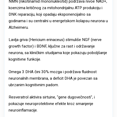
NMN (nikotinamid mononukleotid) podržava nivoe NAD+,
koenzima kritičnog za mitohondrijalnu ATP produkciju i
DNK reparaciju, koji opadaju eksponencijalno sa
godinama i su centralni u energetskom kolapsu neurona u
Alzheimeru.
Lavlja griva (Hericium erinaceus) stimuliše NGF (nerve
growth factor) i BDNF, ključne za rast i održavanje
neurona, sa kliničkim studijama koje pokazuju poboljšanje
kognitivne funkcije.
Omega 3 DHA čini 30% mozga i podržava fluidnost
neuronalnih membrana, a deficit DHA je povezan sa
ubrzanim kognitivnim padom.
Resveratrol aktivira sirtuine, "gene dugovečnosti", i
pokazuje neuroprotektivne efekte kroz smanjenje
neuroinflamacije.