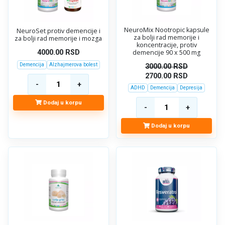
NeuroMix Nootropic kapsule
NeuroSet protiv demencije i
za bolji rad memorije i
za bolji rad memorije i mozga
koncentracije, protiv
demencije 90 x 500 mg
4000.00
RSD
Demencija
Alzhajmerova bolest
3000.00
RSD
2700.00
RSD
ADHD
Demencija
Depresija
Dodaj u korpu
Dodaj u korpu