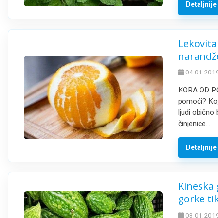
Detaljnij
Lekovita
narandž
04.01.2019
KORA OD PO
pomoći? Koja
ljudi obično
činjenice…
Detaljnij
Kineska 
gorke tik
03.01.2019