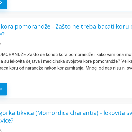
e
 kora pomorandže - Zašto ne treba bacati koru 
e?
.
MORANDŽE Zašto se koristi kora pomorandže i kako vam ona mo
 su lekovita dejstva i medicinska svojstva kore pomorandže? Velik
 baca koru od narandže nakon konzumiranja. Mnogi od nas nisu ni sv
e
gorka tikvica (Momordica charantia) - lekovita s
vice?
.