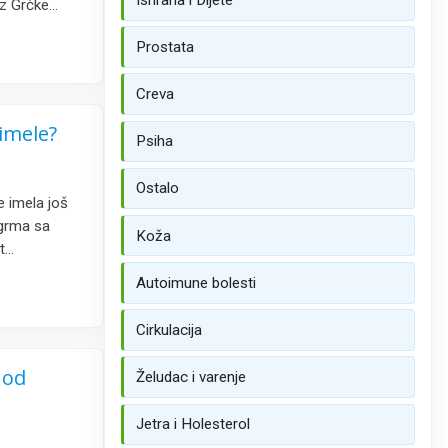
iz Grčke…
Prostata
Creva
imele?
Psiha
Ostalo
 imela još
 grma sa
Koža
it…
Autoimune bolesti
Cirkulacija
 od
Želudac i varenje
Jetra i Holesterol