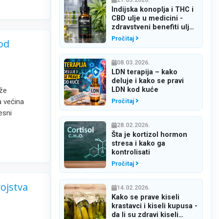
Indijska konoplja i THC i
CBD ulje u medicini -
zdravstveni benefiti ulja
konoplje
Pročitaj
od
08.03.2026.
LDN terapija – kako
deluje i kako se pravi
LDN kod kuće
že
Pročitaj
a većina
esni
28.02.2026.
Šta je kortizol hormon
stresa i kako ga
kontrolisati
Pročitaj
vojstva
14.02.2026.
Kako se prave kiseli
krastavci i kiseli kupusa -
da li su zdravi kiseli