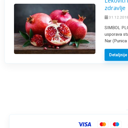
Lekoviti
zdravlje
31.12.2018
SIMBOL PLOD
usporava star
Nar (Punica 
Detaljnij