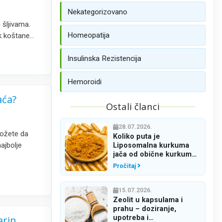
Nekategorizovano
šljivama.
Homeopatija
ak koštane…
Insulinska Rezistencija
Hemoroidi
aća?
Ostali članci
28.07.2026.
možete da
Koliko puta je
ajbolje
Liposomalna kurkuma
jača od obične kurkume
u prahu
Pročitaj
15.07.2026.
Zeolit u kapsulama i
prahu – doziranje,
arin
upotreba i