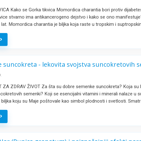
A Kako se Gorka tikvica Momordica charantia bori protiv dijabetes
kvice stvarno ima antikancerogeno dejstvo i kako se ono manifestuj
a lat. Momordica charantia je biljka koja raste u tropskim i suptropsk
e
suncokreta - lekovita svojstva suncokretovih 
.
ZA ZDRAV ŽIVOT Za šta su dobre semenke suncokreta? Koja su l
cokretovih semenki? Koji se esencijalni vitamini i minerali nalaze u 
 biljka koju su Maje poštovale kao simbol plodnosti i svetlosti. Smat
e