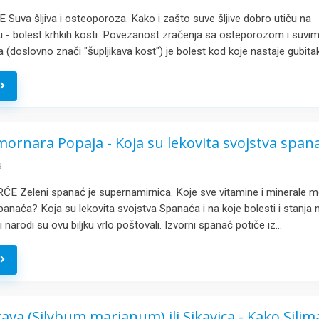
Suva šljiva i osteoporoza. Kako i zašto suve šljive dobro utiču na
- bolest krhkih kosti. Povezanost zračenja sa osteporozom i suvim 
(doslovno znači "šupljikava kost") je bolest kod koje nastaje gubit
e
ornara Popaja - Koja su lekovita svojstva span
.
 Zeleni spanać je supernamirnica. Koje sve vitamine i minerale 
spanaća? Koja su lekovita svojstva Spanaća i na koje bolesti i stanja n
 narodi su ovu biljku vrlo poštovali. Izvorni spanać potiče iz…
e
rava (Silybum marianum) ili Sikavica - Kako Silim