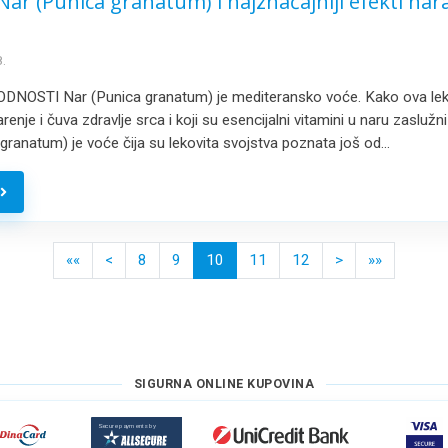
 Nar (Punica granatum) i najznačajniji efekti nar
.
NOSTI Nar (Punica granatum) je mediteransko voće. Kako ova lekov
enje i čuva zdravlje srca i koji su esencijalni vitamini u naru zaslužn
granatum) je voće čija su lekovita svojstva poznata još od…
e
<
(current)
>
««
<
8
9
10
11
12
>
»»
SIGURNA ONLINE KUPOVINA