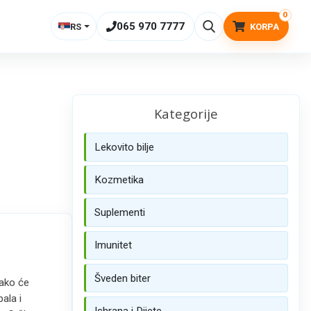
0
065 970 7777
RS
KORPA
Kategorije
Lekovito bilje
Kozmetika
Suplementi
Imunitet
Šveden biter
ako će
ala i
Ishrana i Dijete