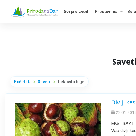
Svi proizvodi
Prodavnica
Bole
Otvori 
Saveti
Početak
Saveti
Lekovito bilje
Divlji ke
22.01.2019
EKSTRAKT DI
Vas divlji k