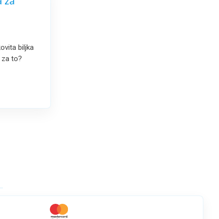
a za
ita biljka
i za to?