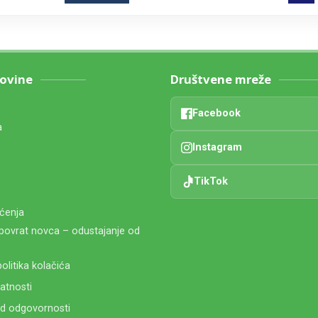
povine
Društvene mreže
Facebook
a
Instagram
TikTok
šćenja
 povrat novca – odustajanje od
olitika kolačića
vatnosti
od odgovornosti