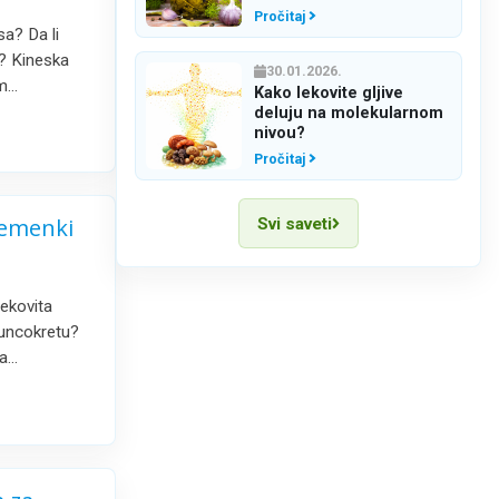
krastavčići
Pročitaj
a? Da li
e? Kineska
30.01.2026.
im…
Kako lekovite gljive
deluju na molekularnom
nivou?
Pročitaj
semenki
Svi saveti
ekovita
suncokretu?
ra…