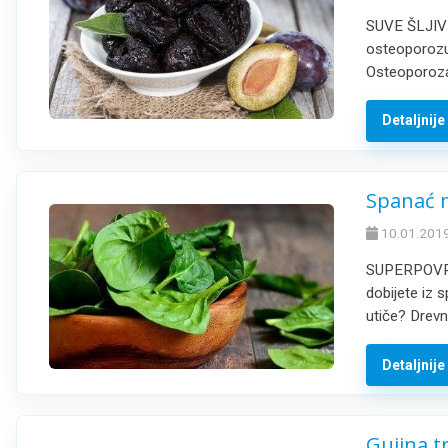
SUVE ŠLJIVE 
osteoporozu 
Osteoporoza 
Detaljnij
Spanać m
10.01.2019
SUPERPOVRĆE
dobijete iz 
utiče? Drevni
Detaljnij
Gujina t