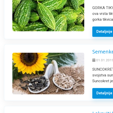
GORKA TIKVIC
ova vrsta ti
gorka tikvic
Detaljnij
Semenke 
01.01.2019
SUNCOKRET 
svojstva sun
Suncokret je
Detaljnij