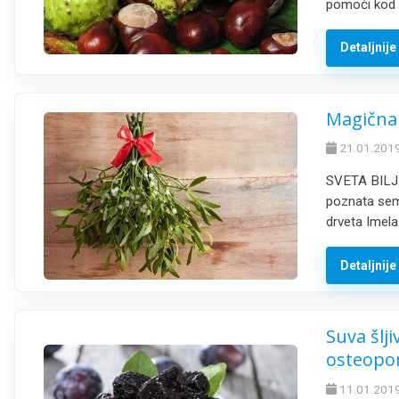
pomoći kod p
Detaljnij
Magična 
21.01.2019
SVETA BILJKA
poznata sem 
drveta Imela
Detaljnij
Suva šlji
osteopo
11.01.2019