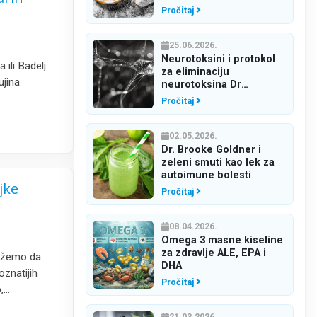
kontraindikacije
Pročitaj
25.06.2026.
Neurotoksini i protokol
ili Badelj
za eliminaciju
ujina
neurotoksina Dr
Klinghardt
Pročitaj
02.05.2026.
Dr. Brooke Goldner i
zeleni smuti kao lek za
autoimune bolesti
jke
Pročitaj
08.04.2026.
Omega 3 masne kiseline
za zdravlje ALE, EPA i
možemo da
DHA
oznatijih
Pročitaj
o,…
21.03.2026.