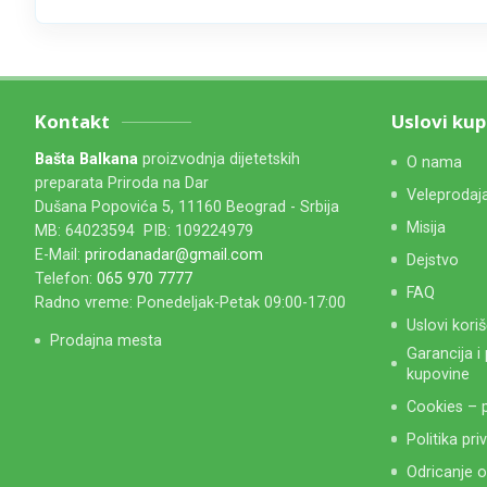
Kontakt
Uslovi ku
Bašta Balkana
proizvodnja dijetetskih
O nama
preparata Priroda na Dar
Veleprodaj
Dušana Popovića 5, 11160 Beograd - Srbija
Misija
MB: 64023594 PIB: 109224979
E-Mail:
prirodanadar@gmail.com
Dejstvo
Telefon:
065 970 7777
FAQ
Radno vreme: Ponedeljak-Petak 09:00-17:00
Uslovi kori
Prodajna mesta
Garancija i
kupovine
Cookies – p
Politika pri
Odricanje 