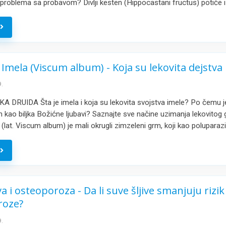
roblema sa probavom? Divlji kesten (Hippocastani fructus) potiče 
e
Imela (Viscum album) - Koja su lekovita dejstva 
.
 DRUIDA Šta je imela i koja su lekovita svojstva imele? Po čemu je
kao biljka Božićne ljubavi? Saznajte sve načine uzimanja lekovitog
 (lat. Viscum album) je mali okrugli zimzeleni grm, koji kao poluparaz
e
va i osteoporoza - Da li suve šljive smanjuju rizik
roze?
.