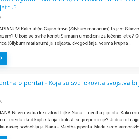
jetru?
.
ANUM Kako utiča Gujina trava (Silybum marianum) to jest Sikavica 
izam? U koje se svrhe koristi Silimarin u medicini za lečenje jetre? G
kavica (Silybum marianum) je zeljasta, dvogodišnja, veoma krupna…
e
tha piperita) - Koja su sve lekovita svojstva bil
.
NA Neverovatna lekovitost biljke Nana - mentha piperita. Kako 
nu - mentu i kod kojih stanja i bolesti se preporučuje? Jedna od najp
ljaka našeg podneblja je Nana - Mentha piperita. Mada raste samonikl