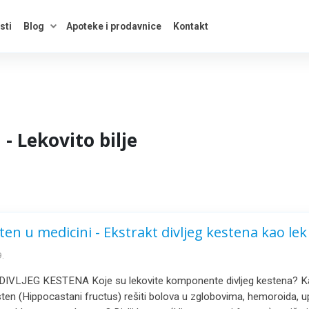
sti
Blog
Apoteke i prodavnice
Kontakt
kategorije
Otvori savete
 - Lekovito bilje
sten u medicini - Ekstrakt divljeg kestena kao lek
.
VLJEG KESTENA Koje su lekovite komponente divljeg kestena? K
esten (Hippocastani fructus) rešiti bolova u zglobovima, hemoroida, up