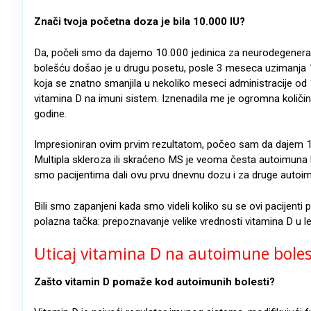
Znači tvoja početna doza je bila 10.000 IU?
Da, počeli smo da dajemo 10.000 jedinica za neurodegenerat
bolešću došao je u drugu posetu, posle 3 meseca uzimanja 10.0
koja se znatno smanjila u nekoliko meseci administracije od 
vitamina D na imuni sistem. Iznenadila me je ogromna količi
godine.
Impresioniran ovim prvim rezultatom, počeo sam da dajem 10
Multipla skleroza ili skraćeno MS je veoma česta autoimuna
smo pacijentima dali ovu prvu dnevnu dozu i za druge autoimun
Bili smo zapanjeni kada smo videli koliko su se ovi pacijenti p
polazna tačka: prepoznavanje velike vrednosti vitamina D u l
Uticaj vitamina D na autoimune boles
Zašto vitamin D pomaže kod autoimunih bolesti?