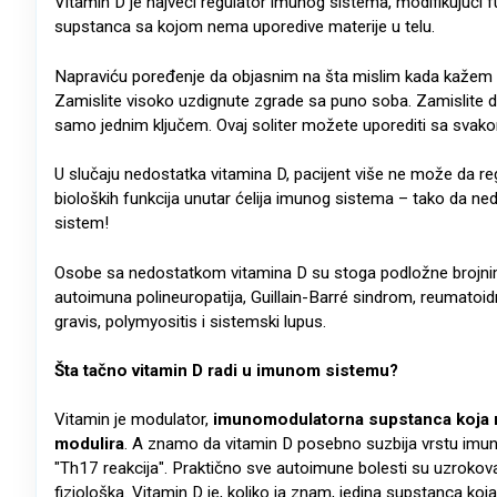
Vitamin D je najveći regulator imunog sistema, modifikujući fu
supstanca sa kojom nema uporedive materije u telu.
Napraviću poređenje da objasnim na šta mislim kada kažem da
Zamislite visoko uzdignute zgrade sa puno soba. Zamislite da
samo jednim ključem. Ovaj soliter možete uporediti sa svakom
U slučaju nedostatka vitamina D, pacijent više ne može da reg
bioloških funkcija unutar ćelija imunog sistema – tako da n
sistem!
Osobe sa nedostatkom vitamina D su stoga podložne brojnim
autoimuna polineuropatija, Guillain-Barré sindrom, reumatoidni 
gravis, polymyositis i sistemski lupus.
Šta tačno vitamin D radi u imunom sistemu?
Vitamin je modulator,
imunomodulatorna supstanca koja n
modulira
. A znamo da vitamin D posebno suzbija vrstu imun
"Th17 reakcija". Praktično sve autoimune bolesti su uzrokov
fiziološka. Vitamin D je, koliko ja znam, jedina supstanca koja