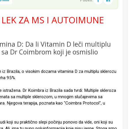
 LEK ZA MS I AUTOIMUNE
mina D: Da li Vitamin D leči multiplu
u sa Dr Coimbrom koji je osmislio
 iz Brazila, o visokim dozama vitamina D za multiplu sklerozu
eha 95%.
istražena. Dr Koimbra iz Brazila sada tvrdi: Multiple skleroza
cijenata sa multiple sklerozom, u mnogim slučajevima sa
a. Njegova terapija, poznata kao "Coimbra Protocol", u
udi koji su praktično slepi počinju ponovo da vide, oni koji su
ica. Ali, ima tu puno poluinformacija koje nisu jasne. Stoga smo