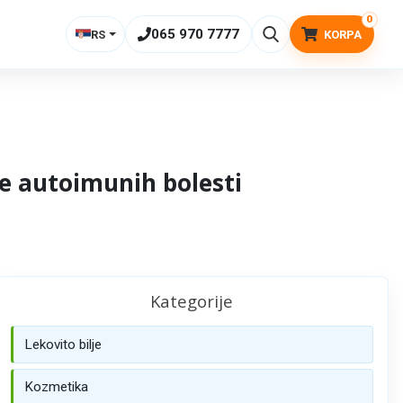
0
065 970 7777
RS
KORPA
je autoimunih bolesti
Kategorije
Lekovito bilje
Kozmetika