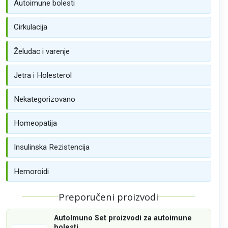
Autoimune bolesti
Cirkulacija
Želudac i varenje
Jetra i Holesterol
Nekategorizovano
Homeopatija
Insulinska Rezistencija
Hemoroidi
Preporučeni proizvodi
AutoImuno Set proizvodi za autoimune
bolesti