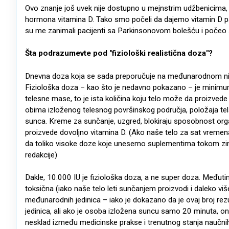
Ovo znanje još uvek nije dostupno u mejnstrim udžbenicima, 
hormona vitamina D. Tako smo počeli da dajemo vitamin D pac
su me zanimali pacijenti sa Parkinsonovom bolešću i počeo s
Šta podrazumevte pod "fiziološki realistična doza"?
Dnevna doza koja se sada preporučuje na međunarodnom nivou
Fiziološka doza – kao što je nedavno pokazano – je minimu
telesne mase, to je ista količina koju telo može da proizve
obima izloženog telesnog površinskog područja, položaja tela (
sunca. Kreme za sunčanje, uzgred, blokiraju sposobnost organ
proizvede dovoljno vitamina D. (Ako naše telo za sat vremen
da toliko visoke doze koje unesemo suplementima tokom zime
redakcije)
Dakle, 10.000 IU je fiziološka doza, a ne super doza. Međutim
toksična (iako naše telo leti sunčanjem proizvodi i daleko vi
međunarodnih jedinica – iako je dokazano da je ovaj broj r
jedinica, ali ako je osoba izložena suncu samo 20 minuta, o
nesklad između medicinske prakse i trenutnog stanja naučni