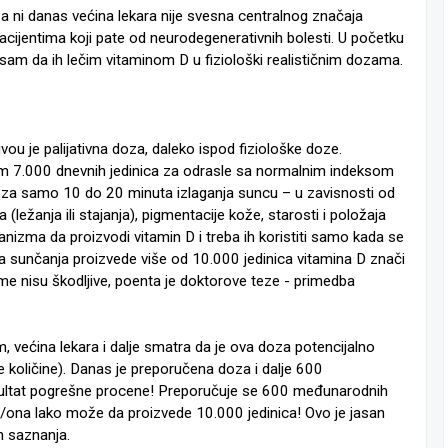
a ni danas većina lekara nije svesna centralnog značaja
ijentima koji pate od neurodegenerativnih bolesti. U početku
am da ih lečim vitaminom D u fiziološki realističnim dozama.
 je palijativna doza, daleko ispod fiziološke doze.
m 7.000 dnevnih jedinica za odrasle sa normalnim indeksom
de za samo 10 do 20 minuta izlaganja suncu – u zavisnosti od
ležanja ili stajanja), pigmentacije kože, starosti i položaja
izma da proizvodi vitamin D i treba ih koristiti samo kada se
a sunčanja proizvede više od 10.000 jedinica vitamina D znači
 nisu škodljive, poenta je doktorove teze - primedba
, većina lekara i dalje smatra da je ova doza potencijalno
še količine). Danas je preporučena doza i dalje 600
ezultat pogrešne procene! Preporučuje se 600 međunarodnih
n/ona lako može da proizvede 10.000 jedinica! Ovo je jasan
h saznanja.