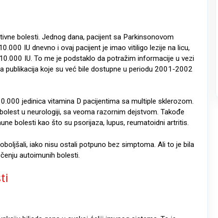
ivne bolesti. Jednog dana, pacijent sa Parkinsonovom
00 IU dnevno i ovaj pacijent je imao vitiligo lezije na licu,
10.000 IU. To me je podstaklo da potražim informacije u vezi
na publikacija koje su već bile dostupne u periodu 2001-2002
.000 jedinica vitamina D pacijentima sa multiple sklerozom.
 bolest u neurologiji, sa veoma razornim dejstvom. Takođe
e bolesti kao što su psorijaza, lupus, reumatoidni artritis.
oboljšali, iako nisu ostali potpuno bez simptoma. Ali to je bila
ečenju autoimunih bolesti.
ti