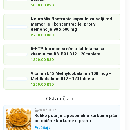
5000.00 RSD
NeuroMix Nootropic kapsule za bolji rad
memorije i koncentracije, protiv
demencije 90 x 500 mg
2700.00 RSD
5-HTP hormon sreće u tabletama sa
vitaminima B3, B9 i B12 - 20 tableta
1200.00 RSD
Vitamin b12 Methylcobalamin 100 mcg -
Metilkobalmin B12 - 120 tableta
1200.00 RSD
Ostali članci
28.07.2026.
Koliko puta je Liposomalna kurkuma jača
od obične kurkume u prahu
Pročitaj