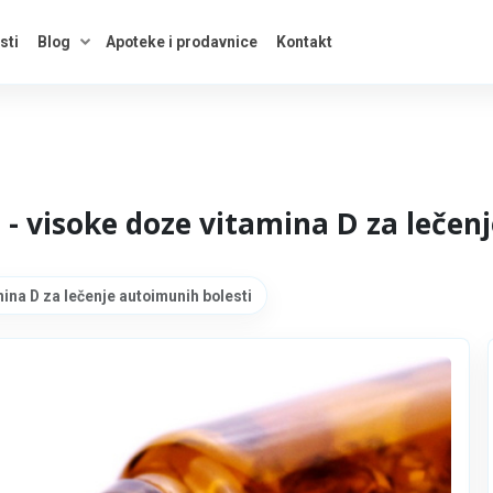
sti
Blog
Apoteke i prodavnice
Kontakt
kategorije
Otvori savete
- visoke doze vitamina D za lečen
ina D za lečenje autoimunih bolesti