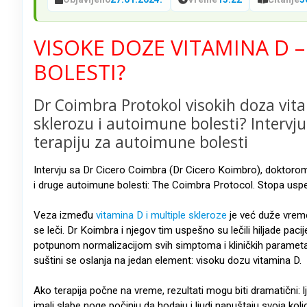
VISOKE DOZE VITAMINA D –
BOLESTI?
Dr Coimbra Protokol visokih doza vita
sklerozu i autoimune bolesti? Intervj
terapiju za autoimune bolesti
Intervju sa Dr Cicero Coimbra (Dr Cicero Koimbro), doktorom
i druge autoimune bolesti: The Coimbra Protocol. Stopa usp
Veza između
vitamina D i multiple skleroze
je već duže vreme 
se leči. Dr Koimbra i njegov tim uspešno su lečili hiljade pa
potpunom normalizacijom svih simptoma i kliničkih parametar
suštini se oslanja na jedan element: visoku dozu vitamina D.
Ako terapija počne na vreme, rezultati mogu biti dramatični: lj
imali slabe noge počinju da hodaju i ljudi napuštaju svoja kol