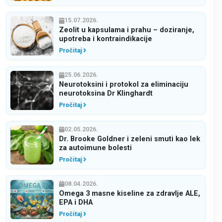
15.07.2026.
Zeolit u kapsulama i prahu – doziranje,
upotreba i kontraindikacije
Pročitaj
25.06.2026.
Neurotoksini i protokol za eliminaciju
neurotoksina Dr Klinghardt
Pročitaj
02.05.2026.
Dr. Brooke Goldner i zeleni smuti kao lek
za autoimune bolesti
Pročitaj
08.04.2026.
Omega 3 masne kiseline za zdravlje ALE,
EPA i DHA
Pročitaj