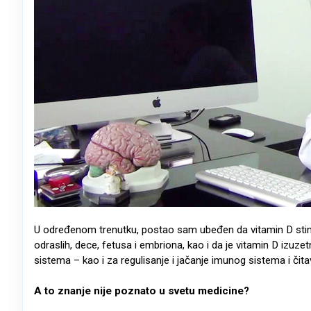
U određenom trenutku, postao sam ubeđen da vitamin D stim
odraslih, dece, fetusa i embriona, kao i da je vitamin D izuze
sistema – kao i za regulisanje i jačanje imunog sistema i čita
A to znanje nije poznato u svetu medicine?