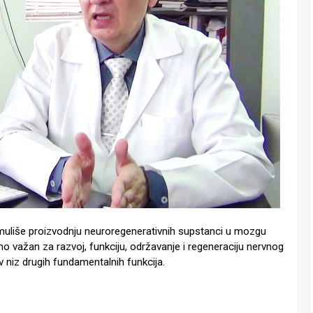
uliše proizvodnju neuroregenerativnih supstanci u mozgu
tno važan za razvoj, funkciju, održavanje i regeneraciju nervnog
v niz drugih fundamentalnih funkcija.