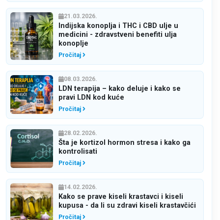
21.03.2026.
Indijska konoplja i THC i CBD ulje u
medicini - zdravstveni benefiti ulja
konoplje
Pročitaj
08.03.2026.
LDN terapija – kako deluje i kako se
pravi LDN kod kuće
Pročitaj
28.02.2026.
Šta je kortizol hormon stresa i kako ga
kontrolisati
Pročitaj
14.02.2026.
Kako se prave kiseli krastavci i kiseli
kupusa - da li su zdravi kiseli krastavčići
Pročitaj