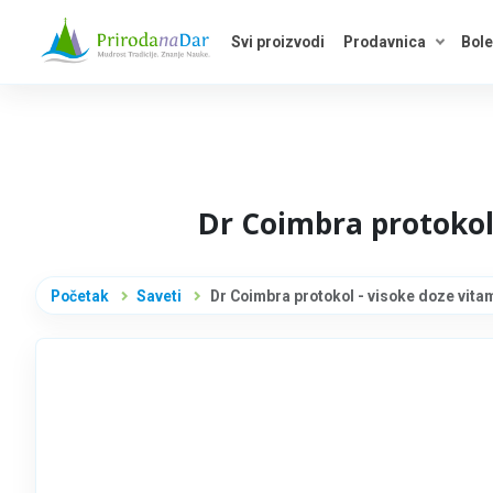
Svi proizvodi
Prodavnica
Bole
Otvori 
Dr Coimbra protokol 
Početak
Saveti
Dr Coimbra protokol - visoke doze vitam