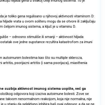
nkciju hiljada gena u svakoj ćeliji imunog sistema. To je
 je toliko gena regulisano u njihovoj aktivnosti vitaminom D:
 hiljade vrata u ovom soliteru mogu da se otvore ili zaključaju
 ćelijom imunog sistema, a ključ je u vitaminu D.
uliše – odnosno stimuliše ili smanji – aktivnost hiljada
edostatak ove jedne supstance rezultira katastrofom za imuni
 autoimunim bolestima kao što su multiple skleroza,
artritis, psorijazni artritis (i sama psorijaza), miasthenia
e suzbija aktivnost imunog sistema uopšte, već ga
ološkog odgovora koji izaziva autoimune bolesti. Zove se
ane takvom nenormalnom reakcijom, koja nije normalna, nije
 je u stanju da selektivno inhibira baš ovaj odgovor, a da se ne