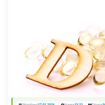
Objavljeno
27.01.2024.
Vreme
13:22
Čitanje
3