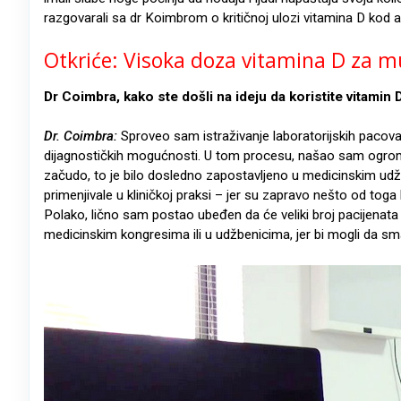
razgovarali sa dr Koimbrom o kritičnoj ulozi vitamina D kod a
Otkriće: Visoka doza vitamina D za mu
Dr Coimbra, kako ste došli na ideju da koristite vitamin
Dr. Coimbra:
Sproveo sam istraživanje laboratorijskih pacova 
dijagnostičkih mogućnosti. U tom procesu, našao sam ogromnu 
začudo, to je bilo dosledno zapostavljeno u medicinskim udž
primenjivale u kliničkoj praksi – jer su zapravo nešto od toga
Polako, lično sam postao ubeđen da će veliki broj pacijenata i
medicinskim kongresima ili u udžbenicima, jer bi mogli da sm