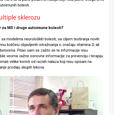
utoimunih bolesti.
ltiple sklerozu
 D za MS i druge autoimune bolesti?
sa modelima neuroloških bolesti, sa ciljem testiranja novih
količinu objavljenih istraživanja o značaju vitamina D, ali
benicima. Pitao sam se zašto se te informacije nisu
 bile veoma važne osnovne informacije za prevenciju i terapiju.
mati velike koristi od raznih nalaza koji nisu opisani na
anje prodaju skupih lekova.