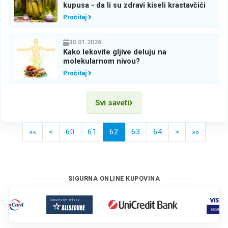
kupusa - da li su zdravi kiseli krastavčići
Pročitaj
30.01.2026.
Kako lekovite gljive deluju na
molekularnom nivou?
Pročitaj
Svi saveti
<
(current)
>
««
<
60
61
62
63
64
>
»»
SIGURNA ONLINE KUPOVINA