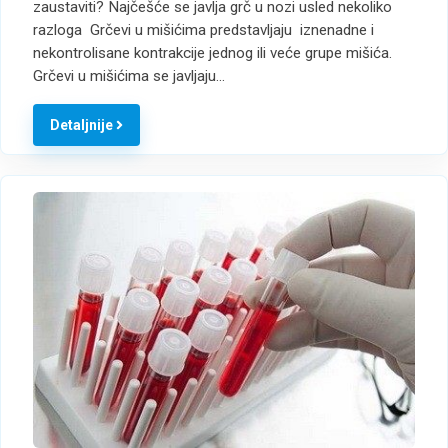
zaustaviti? Najčešće se javlja grč u nozi usled nekoliko
razloga Grčevi u mišićima predstavljaju iznenadne i
nekontrolisane kontrakcije jednog ili veće grupe mišića.
Grčevi u mišićima se javljaju…
Detaljnije