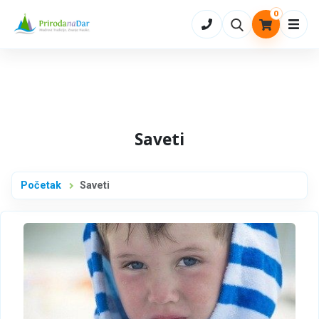
0
Otvo
Saveti
Početak
Saveti