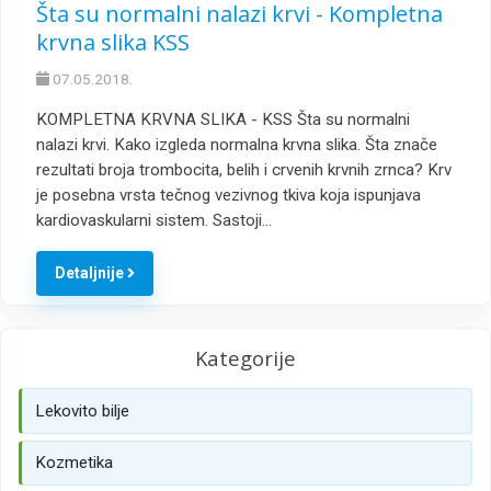
Šta su normalni nalazi krvi - Kompletna
krvna slika KSS
07.05.2018.
KOMPLETNA KRVNA SLIKA - KSS Šta su normalni
nalazi krvi. Kako izgleda normalna krvna slika. Šta znače
rezultati broja trombocita, belih i crvenih krvnih zrnca? Krv
je posebna vrsta tečnog vezivnog tkiva koja ispunjava
kardiovaskularni sistem. Sastoji…
Detaljnije
Kategorije
Lekovito bilje
Kozmetika