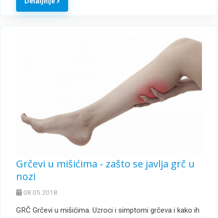
Detaljnije
Grčevi u mišićima - zašto se javlja grč u
nozi
08.05.2018.
GRČ Grčevi u mišićima. Uzroci i simptomi grčeva i kako ih