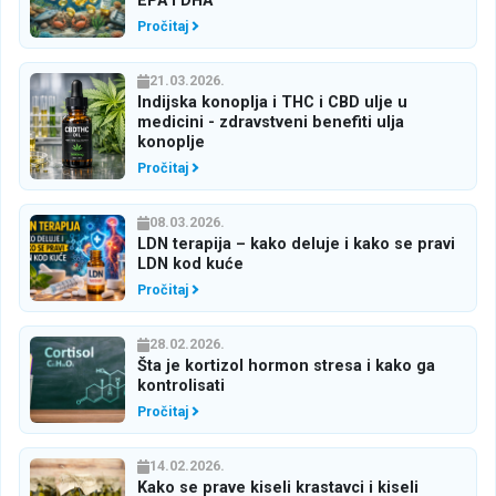
EPA i DHA
Pročitaj
21.03.2026.
Indijska konoplja i THC i CBD ulje u
medicini - zdravstveni benefiti ulja
konoplje
Pročitaj
08.03.2026.
LDN terapija – kako deluje i kako se pravi
LDN kod kuće
Pročitaj
28.02.2026.
Šta je kortizol hormon stresa i kako ga
kontrolisati
Pročitaj
14.02.2026.
Kako se prave kiseli krastavci i kiseli