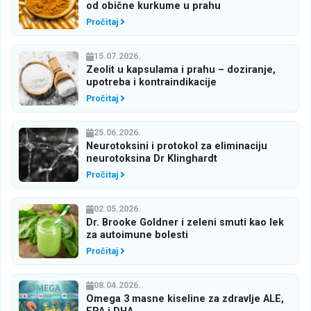
od obične kurkume u prahu
Pročitaj
15.07.2026.
Zeolit u kapsulama i prahu – doziranje,
upotreba i kontraindikacije
Pročitaj
25.06.2026.
Neurotoksini i protokol za eliminaciju
neurotoksina Dr Klinghardt
Pročitaj
02.05.2026.
Dr. Brooke Goldner i zeleni smuti kao lek
za autoimune bolesti
Pročitaj
08.04.2026.
Omega 3 masne kiseline za zdravlje ALE,