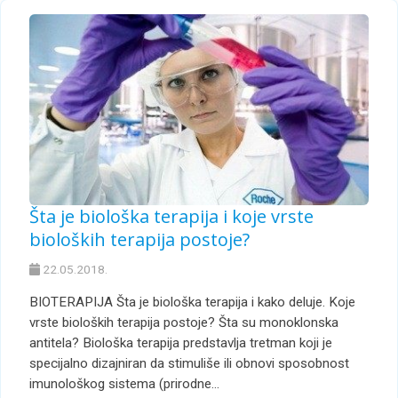
Šta je biološka terapija i koje vrste
bioloških terapija postoje?
22.05.2018.
BIOTERAPIJA Šta je biološka terapija i kako deluje. Koje
vrste bioloških terapija postoje? Šta su monoklonska
antitela? Biološka terapija predstavlja tretman koji je
specijalno dizajniran da stimuliše ili obnovi sposobnost
imunološkog sistema (prirodne…