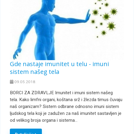
Gde nastaje imunitet u telu - imuni
sistem našeg tela
09.05.2018.
BORCI ZA ZDRAVLJE Imunitet i imuni sistem našeg
tela. Kako limfni organi, koštana srž i žlezda timus čuvaju
naš organizam? Sistem odbrane odnosno imuni sistem
ljudskog tela koji je zadužen za naš imunitet sastavljen je
od velikog broja organa i sistema…