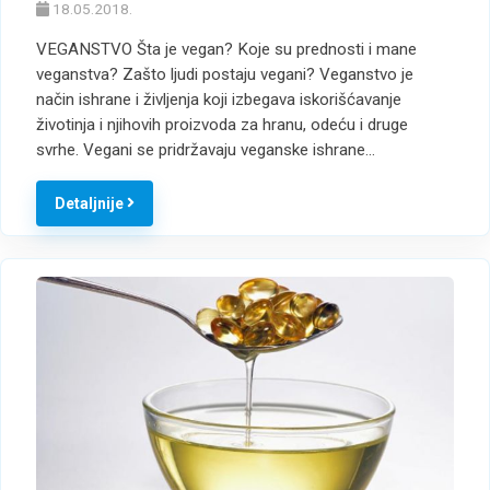
18.05.2018.
VEGANSTVO Šta je vegan? Koje su prednosti i mane
veganstva? Zašto ljudi postaju vegani? Veganstvo je
način ishrane i življenja koji izbegava iskorišćavanje
životinja i njihovih proizvoda za hranu, odeću i druge
svrhe. Vegani se pridržavaju veganske ishrane…
Detaljnije