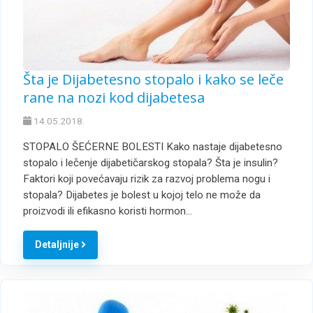
Šta je Dijabetesno stopalo i kako se leče
rane na nozi kod dijabetesa
14.05.2018.
STOPALO ŠEĆERNE BOLESTI Kako nastaje dijabetesno
stopalo i lečenje dijabetičarskog stopala? Šta je insulin?
Faktori koji povećavaju rizik za razvoj problema nogu i
stopala? Dijabetes je bolest u kojoj telo ne može da
proizvodi ili efikasno koristi hormon…
Detaljnije