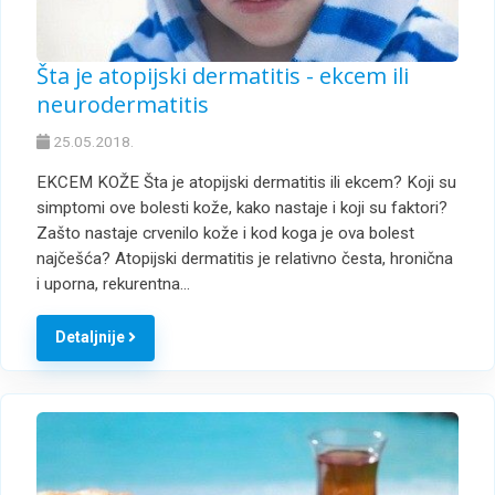
Šta je atopijski dermatitis - ekcem ili
neurodermatitis
25.05.2018.
EKCEM KOŽE Šta je atopijski dermatitis ili ekcem? Koji su
simptomi ove bolesti kože, kako nastaje i koji su faktori?
Zašto nastaje crvenilo kože i kod koga je ova bolest
najčešća? Atopijski dermatitis je relativno česta, hronična
i uporna, rekurentna…
Detaljnije