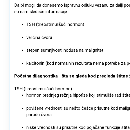
Da bi mogli da donesemo ispravnu odluku vezanu za dalji pos
su nam sledeće informacije:
TSH (tireostimulišući hormon)
veličina čvora
stepen sumnjivosti nodusa na malignitet
kalcitonin (kod normalnih rezultata nema potrebe za
Početna dijagnostika - šta se gleda kod pregleda štitne
TSH (tireostimulišući hormon)
hormon prednjeg režnja hipofize koji stimuliše rad štit
povišene vrednosti su nešto češće prisutne kod malign
prirodu čvora
niske vrednosti su prisutne kod pojačane funkcije štitas