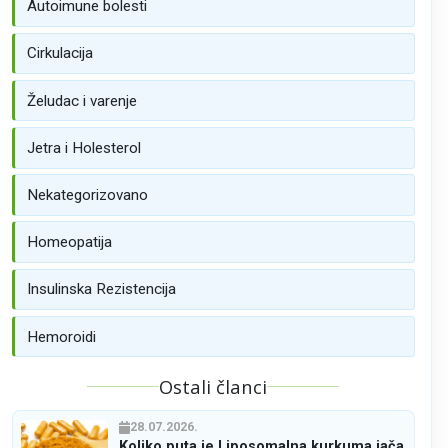
Autoimune bolesti
Cirkulacija
Želudac i varenje
Jetra i Holesterol
Nekategorizovano
Homeopatija
Insulinska Rezistencija
Hemoroidi
Ostali članci
28.07.2026.
Koliko puta je Liposomalna kurkuma jača