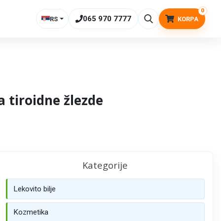
0
065 970 7777
RS
KORPA
a tiroidne žlezde
Kategorije
Lekovito bilje
Kozmetika