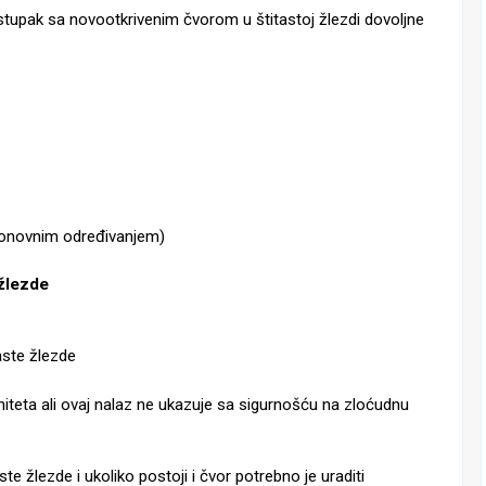
tupak sa novootkrivenim čvorom u štitastoj žlezdi dovoljne
 ponovnim određivanjem)
 žlezde
aste žlezde
iteta ali ovaj nalaz ne ukazuje sa sigurnošću na zloćudnu
te žlezde i ukoliko postoji i čvor potrebno je uraditi