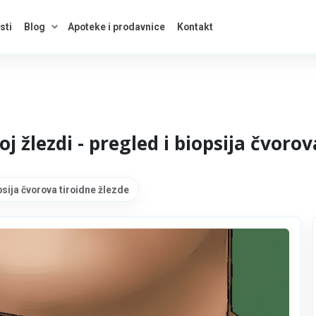
sti
Blog
Apoteke i prodavnice
Kontakt
kategorije
Otvori savete
oj žlezdi - pregled i biopsija čvorov
opsija čvorova tiroidne žlezde