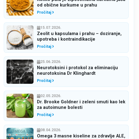
od obične kurkume u prahu
Pročitaj
15.07.2026.
Zeolit u kapsulama i prahu – doziranje,
upotreba i kontraindikacije
Pročitaj
25.06.2026.
Neurotoksini i protokol za eliminaciju
neurotoksina Dr Klinghardt
Pročitaj
02.05.2026.
Dr. Brooke Goldner i zeleni smuti kao lek
za autoimune bolesti
Pročitaj
08.04.2026.
Omega 3 masne kiseline za zdravlje ALE,