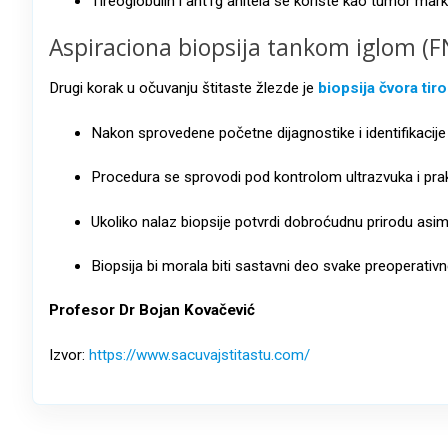
Tireoglobulin i antTg anitela se koriste kao tumor marke
Aspiraciona biopsija tankom iglom (
Drugi korak u očuvanju štitaste žlezde je
biopsija čvora tir
Nakon sprovedene početne dijagnostike i identifikacije
Procedura se sprovodi pod kontrolom ultrazvuka i prak
Ukoliko nalaz biopsije potvrdi dobroćudnu prirodu as
Biopsija bi morala biti sastavni deo svake preoperativn
Profesor Dr Bojan Kovačević
Izvor:
https://www.sacuvajstitastu.com/