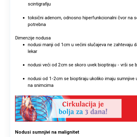
scintigrafiju
toksični adenom, odnosno hiperfunkcionalni čvor na sci
potrebna
Dimenzije nodusa
nodusi manji od 1cm u većini slučajeva ne zahtevaju da
lekar
nodusi veći od 2cm se skoro uvek bioptiraju - vrši se b
nodusi od 1-2cm se bioptiraju ukoliko imaju sumnjive 
na snimcima
Nodusi sumnjivi na malignitet