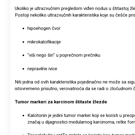
Ukoliko je ultrazvučnim pregledom viđen nodus u štitastoj žl
Postoji nekoliko ultrazvučnih karakteristika koje su češće pr
hipoehogen čvor
mikrokalcifikacije
"viši nego širi" u poprečnom prečniku
nepravilne ivice
Niti jedna od ovih karakteristika pojedinačno ne može sa sigu
istovremeno prisutno, verovatnoća da se radi o zloćudnom čv
Tumor markeri za karcinom štitaste žlezde
Kalcitonin je jedini tumor marker koji se koristi u preop
značaj u dijagnostici medularnog karcinoma, retke fo