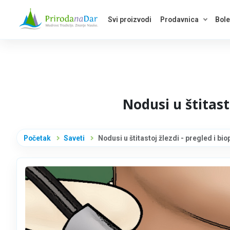
Svi proizvodi
Prodavnica
Bole
Otvori 
Nodusi u štitast
Početak
Saveti
Nodusi u štitastoj žlezdi - pregled i bi