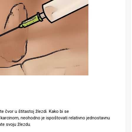
.
 čvor u štitastoj žlezdi. Kako bi se
i karcinom, neohodno je ispoštovati relativno jednostavnu
ate svoju žlezdu.