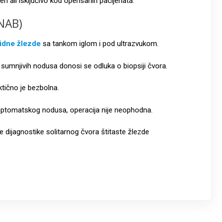
ri ali isključivo kod operisanih pacijenata.
FNAB)
oidne žlezde
sa tankom iglom i pod ultrazvukom.
 sumnjivih nodusa donosi se odluka o biopsiji čvora.
tično je bezbolna.
imptomatskog nodusa, operacija nije neophodna.
e dijagnostike solitarnog čvora štitaste žlezde