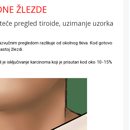
DNE ŽLEZDE
o teče pregled tiroide, uzimanje uzorka
trazvučnim pregledom razlikuje od okolnog tkiva. Kod gotovo
astoj žlezdi.
di je isključivanje karcinoma koji je prisutan kod oko 10-15%