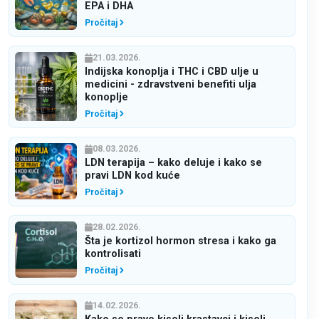
EPA i DHA
Pročitaj
21.03.2026.
Indijska konoplja i THC i CBD ulje u
medicini - zdravstveni benefiti ulja
konoplje
Pročitaj
08.03.2026.
LDN terapija – kako deluje i kako se
pravi LDN kod kuće
Pročitaj
28.02.2026.
Šta je kortizol hormon stresa i kako ga
kontrolisati
Pročitaj
14.02.2026.