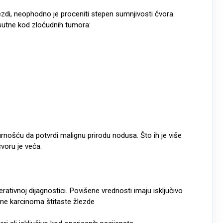
ezdi, neophodno je proceniti stepen sumnjivosti čvora.
isutne kod zloćudnih tumora:​
rnošću da potvrdi malignu prirodu nodusa. Što ih je više
oru je veća. ​
erativnoj dijagnostici. Povišene vrednosti imaju isključivo
rme karcinoma štitaste žlezde