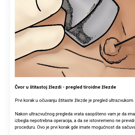
Čvor u štitastoj žlezdi - pregled tiroidne žlezde
Prvi korak u očuvanju štitaste žlezde​ je pregled ultrazvukom
Nakon ultrazvučnog pregleda vrata saopšteno vam je da imate
izbegla nepotrebna operacija, a da se istovremeno ne previd
proceduru. Ovo je prvi korak gde imate mogućnost da sačuv