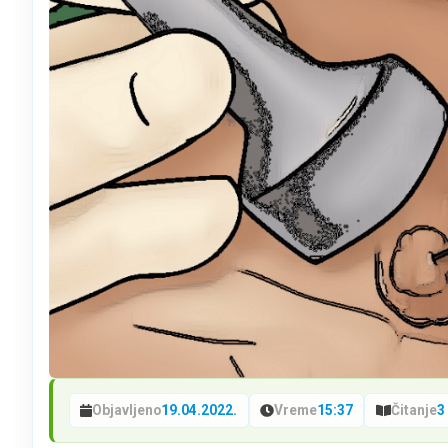
Objavljeno
19.04.2022.
Vreme
15:37
Čitanje
3