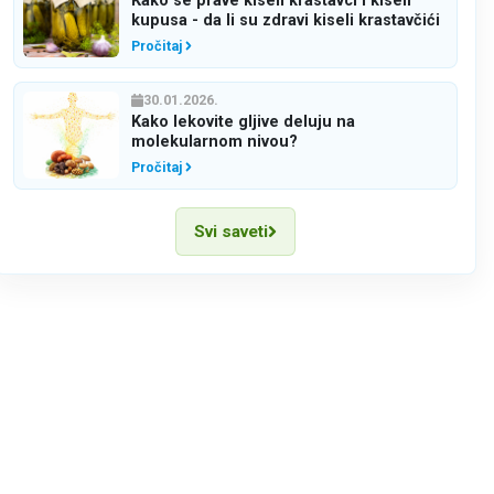
Kako se prave kiseli krastavci i kiseli
kupusa - da li su zdravi kiseli krastavčići
Pročitaj
30.01.2026.
Kako lekovite gljive deluju na
molekularnom nivou?
Pročitaj
Svi saveti