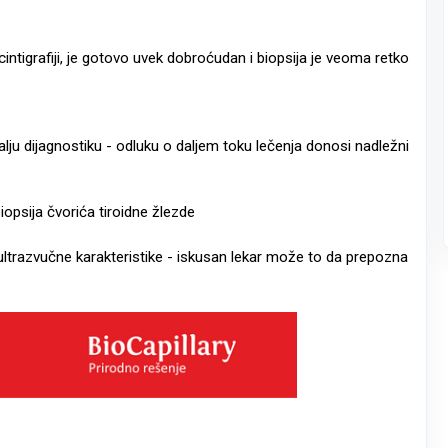
ntigrafiji, je gotovo uvek dobroćudan i biopsija je veoma retko
lju dijagnostiku - odluku o daljem toku lečenja donosi nadležni
iopsija čvorića tiroidne žlezde
ultrazvučne karakteristike - iskusan lekar može to da prepozna