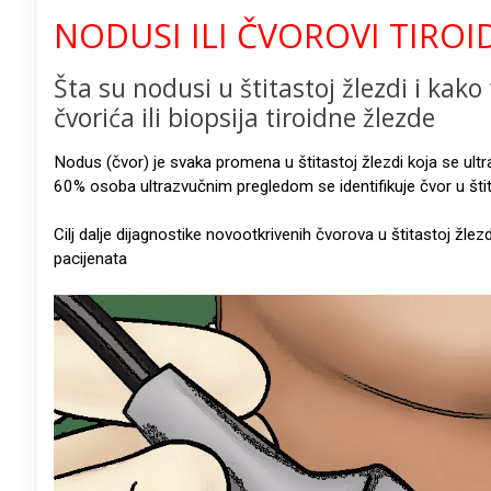
NODUSI ILI ČVOROVI TIROI
Šta su nodusi u štitastoj žlezdi i kak
čvorića ili biopsija tiroidne žlezde
Nodus (čvor) je svaka promena u štitastoj žlezdi koja se ul
60% osoba ultrazvučnim pregledom se identifikuje čvor u štit
Cilj dalje dijagnostike novootkrivenih čvorova u štitastoj žlez
pacijenata