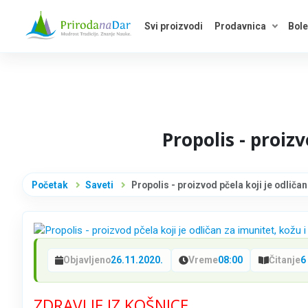
Svi proizvodi
Prodavnica
Bole
Otvori 
Propolis - proizv
Početak
Saveti
Propolis - proizvod pčela koji je odličan
Objavljeno
26.11.2020.
Vreme
08:00
Čitanje
6
ZDRAVLJE IZ KOŠNICE