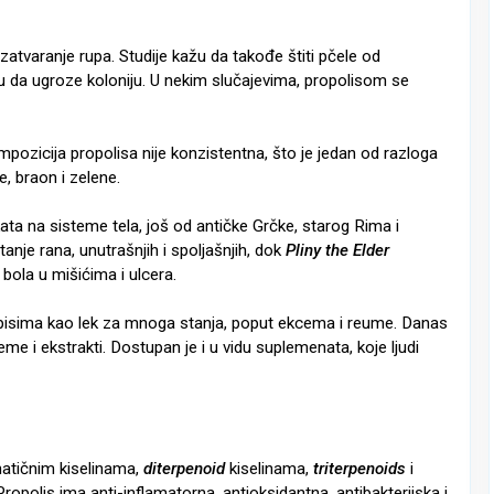
zatvaranje rupa. Studije kažu da takođe štiti pčele od
gu da ugroze koloniju. U nekim slučajevima, propolisom se
mpozicija propolisa nije konzistentna, što je jedan od razloga
, braon i zelene.
ta na sisteme tela, još od antičke Grčke, starog Rima i
anje rana, unutrašnjih i spoljašnjih, dok
Pliny the Elder
bola u mišićima i ulcera.
pisima kao lek za mnoga stanja, poput ekcema i reume. Danas
e i ekstrakti. Dostupan je i u vidu suplemenata, koje ljudi
matičnim kiselinama,
diterpenoid
kiselinama,
triterpenoids
i
Propolis ima anti-inflamatorna, antioksidantna, antibakterijska i