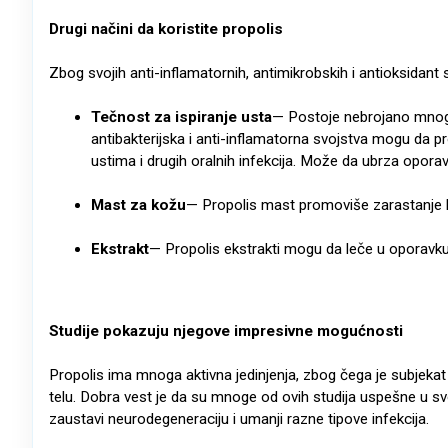
Drugi načini da koristite propolis
Zbog svojih anti-inflamatornih, antimikrobskih i antioksidan
Tečnost za ispiranje usta
— Postoje nebrojano mnogo
antibakterijska i anti-inflamatorna svojstva mogu da pr
ustima i drugih oralnih infekcija. Može da ubrza opora
Mast za kožu
— Propolis mast promoviše zarastanje h
Ekstrakt
— Propolis ekstrakti mogu da leče u oporavku od
Studije pokazuju njegove impresivne mogućnosti
Propolis ima mnoga aktivna jedinjenja, zbog čega je subje
telu. Dobra vest je da su mnoge od ovih studija uspešne u svo
zaustavi neurodegeneraciju i umanji razne tipove infekcija.