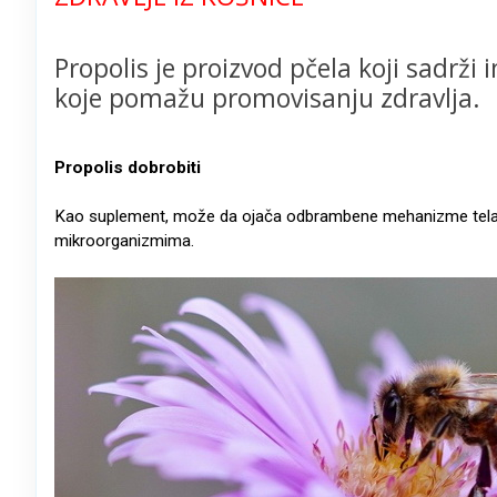
Propolis je proizvod pčela koji sadrži
koje pomažu promovisanju zdravlja.
Propolis dobrobiti
Kao suplement, može da ojača odbrambene mehanizme tela prot
mikroorganizmima.