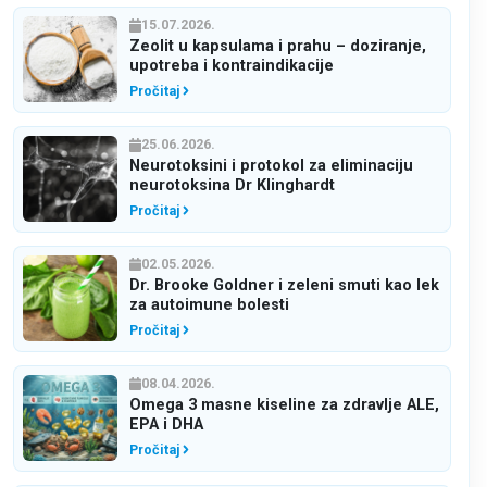
15.07.2026.
Zeolit u kapsulama i prahu – doziranje,
upotreba i kontraindikacije
Pročitaj
25.06.2026.
Neurotoksini i protokol za eliminaciju
neurotoksina Dr Klinghardt
Pročitaj
02.05.2026.
Dr. Brooke Goldner i zeleni smuti kao lek
za autoimune bolesti
Pročitaj
08.04.2026.
Omega 3 masne kiseline za zdravlje ALE,
EPA i DHA
Pročitaj