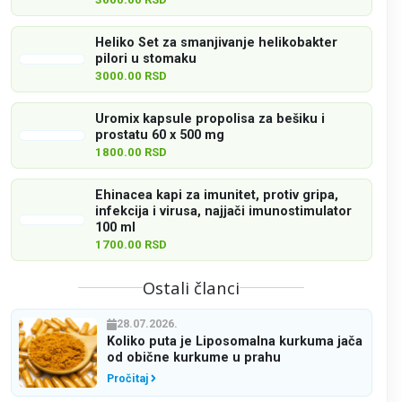
Heliko Set za smanjivanje helikobakter
pilori u stomaku
3000.00 RSD
Uromix kapsule propolisa za bešiku i
prostatu 60 x 500 mg
1800.00 RSD
Ehinacea kapi za imunitet, protiv gripa,
infekcija i virusa, najjači imunostimulator
100 ml
1700.00 RSD
Ostali članci
28.07.2026.
Koliko puta je Liposomalna kurkuma jača
od obične kurkume u prahu
Pročitaj