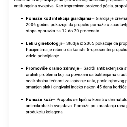
antifungalna svojstva. Kao impresivan proizvod pčela, propoli
Pomaže kod infekcija
giardijama
— Giardija je crevn
2006 godine pokazuje da propolis pomaže u zaustavljanj
stopa oporavka za 12 do 20 procenata.
Lek u ginekologiji
— Studija iz 2005 pokazuje da propo
Pacijentima je rečeno da koriste 5-oprocentni propoli
videlo poboljšanje.
Promoviše oralno zdravlje
— Sadrži antibakterijska s
oralnih problema koji su povezani sa bakterijama u usti
nealkoholna tečnost za ispiranje usta, posle njihovog p
smanjen plak i gingivalni indeks nakon 45 dana korišće
Pomaže koži
— Propolis se tipično koristi u dermatol
antimikrobskih svojstava. Pomaže pri zarastanju rana j
produkciju kolagena.