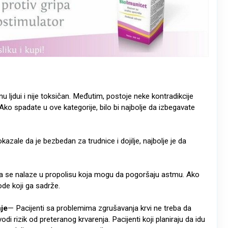
u ljdui i nije toksičan. Međutim, postoje neke kontradikcije
 Ako spadate u ove kategorije, bilo bi najbolje da izbegavate
azale da je bezbedan za trudnice i dojilje, najbolje je da
oja se nalaze u propolisu koja mogu da pogoršaju astmu. Ako
de koji ga sadrže.
nje
— Pacijenti sa problemima zgrušavanja krvi ne treba da
di rizik od preteranog krvarenja. Pacijenti koji planiraju da idu