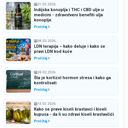
21.03.2026.
Indijska konoplja i THC i CBD ulje u
medicini - zdravstveni benefiti ulja
konoplje
Pročitaj
08.03.2026.
LDN terapija – kako deluje i kako se
pravi LDN kod kuće
Pročitaj
28.02.2026.
Šta je kortizol hormon stresa i kako ga
kontrolisati
Pročitaj
14.02.2026.
Kako se prave kiseli krastavci i kiseli
kupusa - da li su zdravi kiseli krastavčići
Pročitaj