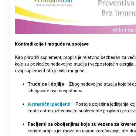
Kontradikcije i moguće nuspojave
Kao prirodni suplement, proplis je relatvino bezbedan za većin
koje su posledica nedovoljno studija i većpostojećih alergija.
ovaj suplement što je više moguće:
Trudnice i dojilje
— Zbog nedovoljno studija koje bi dok
izbegavate ovu suspstancu.
Astmatični pacijenti
— Postoje pojedina jedinjenja k
imate astmu, izbegavajte suplemente proplisa i prozivo
Pacijenti sa oboljenjima koja su vezana za krvare
koriste proplis jer može da uspori zgrušavanje, što dovo