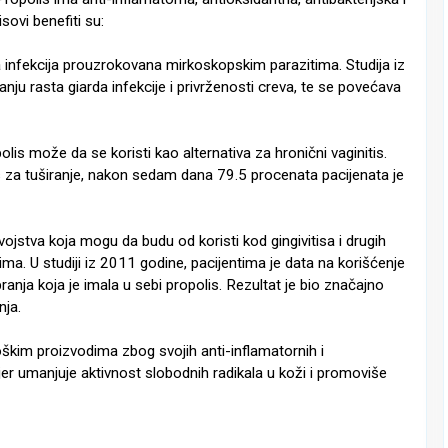
sovi benefiti su:
a infekcija prouzrokovana mirkoskopskim parazitima. Studija iz
u rasta giarda infekcije i privrženosti creva, te se povećava
lis može da se koristi kao alternativa za hronični vaginitis.
s za tuširanje, nakon sedam dana 79.5 procenata pacijenata je
vojstva koja mogu da budu od koristi kod gingivitisa i drugih
ma. U studiji iz 2011 godine, pacijentima je data na korišćenje
ranja koja je imala u sebi propolis. Rezultat je bio značajno
nja.
oškim proizvodima zbog svojih anti-inflamatornih i
er umanjuje aktivnost slobodnih radikala u koži i promoviše