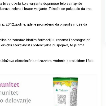
 da bi se otkrilo koje varijante doprinose telo sa najviše
pokorava zelene i braon varijante. Takođe se pokazalo da ima
iji iz 2012.godine, gde je pronađeno da propolis može da
.
plisa da zaustavi biofilm formaciju u ranama i pomogne pri
kliničku efektivnost i potencijalne nuspojave, te je time
 ublažava citotoksičnost izazvanu vodonik-peroksidom i štiti