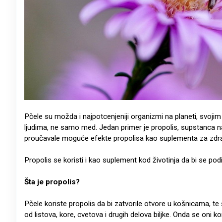
Pčele su možda i najpotcenjeniji organizmi na planeti, svo
ljudima, ne samo med. Jedan primer je propolis, supstanca na
proučavale moguće efekte propolisa kao suplementa za zdra
Propolis se koristi i kao suplement kod životinja da bi se pod
Šta je propolis?
Pčele koriste propolis da bi zatvorile otvore u košnicama, te 
od listova, kore, cvetova i drugih delova biljke. Onda se on