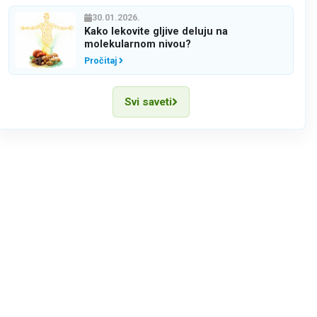
30.01.2026.
Kako lekovite gljive deluju na
molekularnom nivou?
Pročitaj
Svi saveti