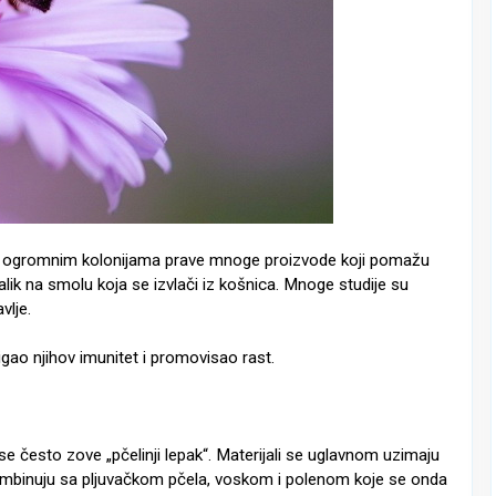
jim ogromnim kolonijama prave mnoge proizvode koji pomažu
lik na smolu koja se izvlači iz košnica. Mnoge studije su
vlje.
igao njihov imunitet i promovisao rast.
se često zove „pčelinji lepak“. Materijali se uglavnom uzimaju
i kombinuju sa pljuvačkom pčela, voskom i polenom koje se onda