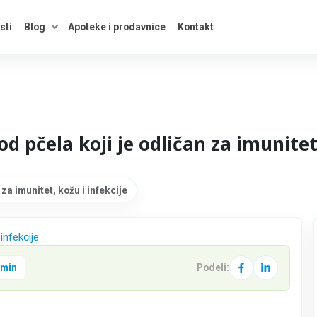
sti
Blog
Apoteke i prodavnice
Kontakt
kategorije
Otvori savete
od pčela koji je odličan za imunitet
 za imunitet, kožu i infekcije
 min
Podeli: