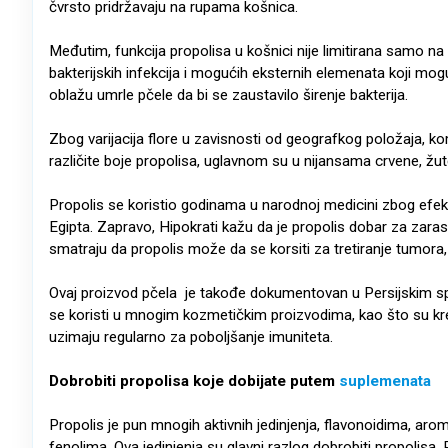
čvrsto pridržavaju na rupama košnica.
Međutim, funkcija propolisa u košnici nije limitirana samo na 
bakterijskih infekcija i mogućih eksternih elemenata koji mo
oblažu umrle pčele da bi se zaustavilo širenje bakterija.
Zbog varijacija flore u zavisnosti od geografkog položaja, ko
različite boje propolisa, uglavnom su u nijansama crvene, žute
Propolis se koristio godinama u narodnoj medicini zbog efeka
Egipta. Zapravo, Hipokrati kažu da je propolis dobar za zarast
smatraju da propolis može da se korsiti za tretiranje tumora, 
Ovaj proizvod pčela je takođe dokumentovan u Persijskim s
se koristi u mnogim kozmetičkim proizvodima, kao što su krem
uzimaju regularno za poboljšanje imuniteta.
Dobrobiti propolisa koje dobijate putem
suplemenata
Propolis je pun mnogih aktivnih jedinjenja, flavonoidima, aro
fenolima. Ova jedinjenja su glavni razlog dobrobiti propolisa. 