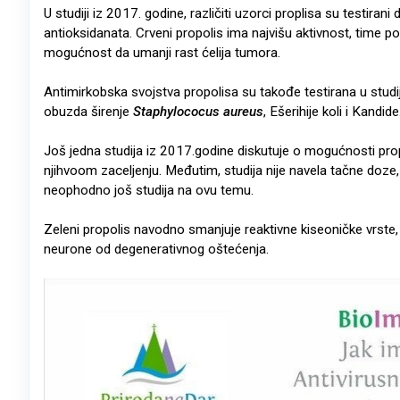
U studiji iz 2017. godine, različiti uzorci proplisa su testirani
antioksidanata. Crveni propolis ima najvišu aktivnost, time 
mogućnost da umanji rast ćelija tumora.
Antimirkobska svojstva propolisa su takođe testirana u stud
obuzda širenje
Staphylococus aureus
, Ešerihije koli i Kandide
Još jedna studija iz 2017.godine diskutuje o mogućnosti pro
njihvoom zaceljenju. Međutim, studija nije navela tačne doze, 
neophodno još studija na ovu temu.
Zeleni propolis navodno smanjuje reaktivne kiseoničke vrste,
neurone od degenerativnog oštećenja.