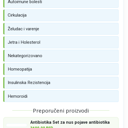
Autoimune bolesti
Cirkulacija
Želudac i varenje
Jetra i Holesterol
Nekategorizovano
Homeopatija
Insulinska Rezistencija
Hemoroidi
Preporučeni proizvodi
Antibiotika Set za nus pojave antibiotika
3600.00 RSD