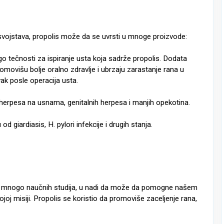
t svojstava, propolis može da se uvrsti u mnoge proizvode:
 tečnosti za ispiranje usta koja sadrže propolis. Dodata
omovišu bolje oralno zdravlje i ubrzaju zarastanje rana u
vak posle operacija usta.
erpesa na usnama, genitalnih herpesa i manjih opekotina.
 giardiasis, H. pylori infekcije i drugih stanja.
kat mnogo naučnih studija, u nadi da može da pomogne našem
joj misiji. Propolis se koristio da promoviše zaceljenje rana,