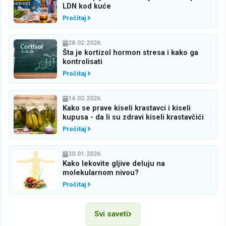
LDN kod kuće
Pročitaj
28.02.2026.
Šta je kortizol hormon stresa i kako ga
kontrolisati
Pročitaj
14.02.2026.
Kako se prave kiseli krastavci i kiseli
kupusa - da li su zdravi kiseli krastavčići
Pročitaj
30.01.2026.
Kako lekovite gljive deluju na
molekularnom nivou?
Pročitaj
Svi saveti