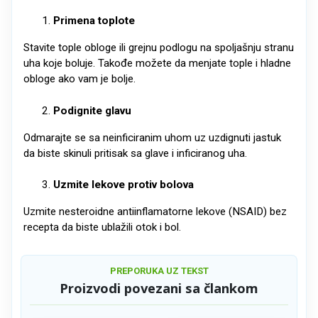
Primena toplote
Stavite tople obloge ili grejnu podlogu na spoljašnju stranu
uha koje boluje. Takođe možete da menjate tople i hladne
obloge ako vam je bolje.
Podignite glavu
Odmarajte se sa neinficiranim uhom uz uzdignuti jastuk
da biste skinuli pritisak sa glave i inficiranog uha.
Uzmite lekove protiv bolova
Uzmite nesteroidne antiinflamatorne lekove (NSAID) bez
recepta da biste ublažili otok i bol.
PREPORUKA UZ TEKST
Proizvodi povezani sa člankom