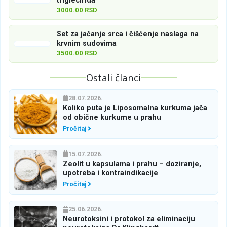
triglecirida
3000.00 RSD
Set za jačanje srca i čišćenje naslaga na
krvnim sudovima
3500.00 RSD
Ostali članci
28.07.2026.
Koliko puta je Liposomalna kurkuma jača
od obične kurkume u prahu
Pročitaj
15.07.2026.
Zeolit u kapsulama i prahu – doziranje,
upotreba i kontraindikacije
Pročitaj
25.06.2026.
Neurotoksini i protokol za eliminaciju