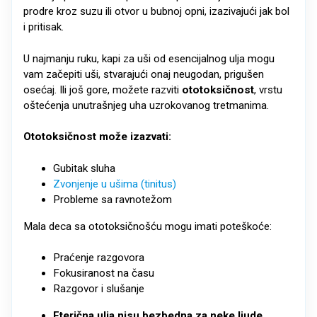
prodre kroz suzu ili otvor u bubnoj opni, izazivajući jak bol
i pritisak.
U najmanju ruku, kapi za uši od esencijalnog ulja mogu
vam začepiti uši, stvarajući onaj neugodan, prigušen
osećaj. Ili još gore, možete razviti
ototoksičnost
, vrstu
oštećenja unutrašnjeg uha uzrokovanog tretmanima.
Ototoksičnost može izazvati:
Gubitak sluha
Zvonjenje u ušima (tinitus)
Probleme sa ravnotežom
Mala deca sa ototoksičnošću mogu imati poteškoće:
Praćenje razgovora
Fokusiranost na času
Razgovor i slušanje
Eterična ulja nisu bezbedna za neke ljude