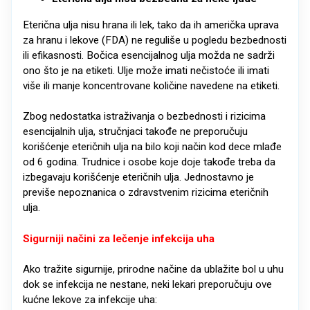
Eterična ulja nisu hrana ili lek, tako da ih američka uprava
za hranu i lekove (FDA) ne reguliše u pogledu bezbednosti
ili efikasnosti. Bočica esencijalnog ulja možda ne sadrži
ono što je na etiketi. Ulje može imati nečistoće ili imati
više ili manje koncentrovane količine navedene na etiketi.
Zbog nedostatka istraživanja o bezbednosti i rizicima
esencijalnih ulja, stručnjaci takođe ne preporučuju
korišćenje eteričnih ulja na bilo koji način kod dece mlađe
od 6 godina. Trudnice i osobe koje doje takođe treba da
izbegavaju korišćenje eteričnih ulja. Jednostavno je
previše nepoznanica o zdravstvenim rizicima eteričnih
ulja.
Sigurniji načini za lečenje infekcija uha
Ako tražite sigurnije, prirodne načine da ublažite bol u uhu
dok se infekcija ne nestane, neki lekari preporučuju ove
kućne lekove za infekcije uha: