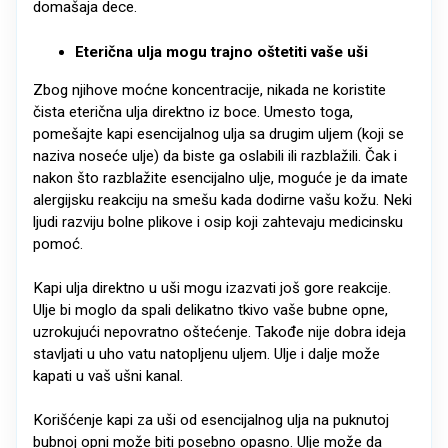
domašaja dece.
Eterična ulja mogu trajno oštetiti vaše uši
Zbog njihove moćne koncentracije, nikada ne koristite
čista eterična ulja direktno iz boce. Umesto toga,
pomešajte kapi esencijalnog ulja sa drugim uljem (koji se
naziva noseće ulje) da biste ga oslabili ili razblažili. Čak i
nakon što razblažite esencijalno ulje, moguće je da imate
alergijsku reakciju na smešu kada dodirne vašu kožu. Neki
ljudi razviju bolne plikove i osip koji zahtevaju medicinsku
pomoć.
Kapi ulja direktno u uši mogu izazvati još gore reakcije.
Ulje bi moglo da spali delikatno tkivo vaše bubne opne,
uzrokujući nepovratno oštećenje. Takođe nije dobra ideja
stavljati u uho vatu natopljenu uljem. Ulje i dalje može
kapati u vaš ušni kanal.
Korišćenje kapi za uši od esencijalnog ulja na puknutoj
bubnoj opni može biti posebno opasno. Ulje može da