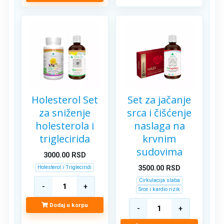
Holesterol Set
Set za jačanje
za sniženje
srca i čišćenje
holesterola i
naslaga na
triglecirida
krvnim
sudovima
3000.00
RSD
Holesterol i Trigleciridi
3500.00
RSD
Cirkulacija slaba
Srce i kardio rizik
Dodaj u korpu