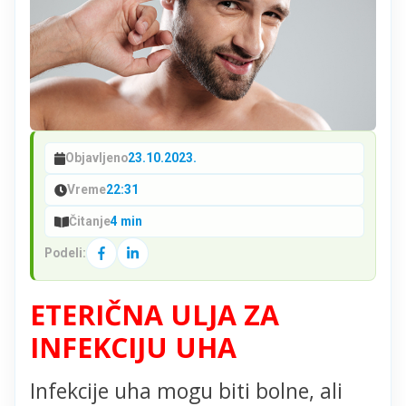
Objavljeno
23.10.2023.
Vreme
22:31
Čitanje
4 min
Podeli:
ETERIČNA ULJA ZA
INFEKCIJU UHA
Infekcije uha mogu biti bolne, ali