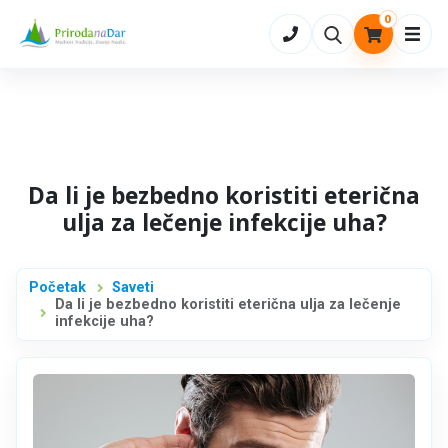
0
Otvo
Da li je bezbedno koristiti eterična
ulja za lečenje infekcije uha?
Početak
Saveti
Da li je bezbedno koristiti eterična ulja za lečenje
infekcije uha?