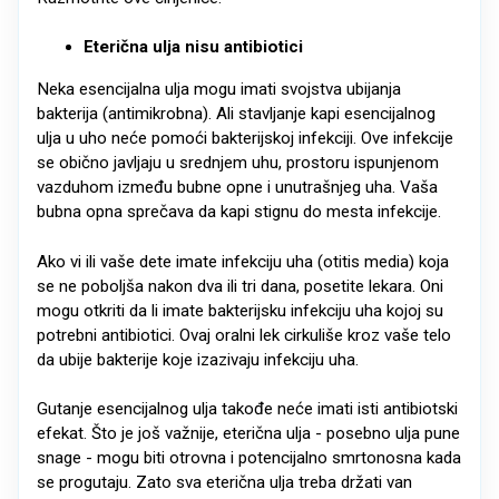
Eterična ulja nisu antibiotici
Neka esencijalna ulja mogu imati svojstva ubijanja
bakterija (antimikrobna). Ali stavljanje kapi esencijalnog
ulja u uho neće pomoći bakterijskoj infekciji. Ove infekcije
se obično javljaju u srednjem uhu, prostoru ispunjenom
vazduhom između bubne opne i unutrašnjeg uha. Vaša
bubna opna sprečava da kapi stignu do mesta infekcije.
Ako vi ili vaše dete imate infekciju uha (otitis media) koja
se ne poboljša nakon dva ili tri dana, posetite lekara. Oni
mogu otkriti da li imate bakterijsku infekciju uha kojoj su
potrebni antibiotici. Ovaj oralni lek cirkuliše kroz vaše telo
da ubije bakterije koje izazivaju infekciju uha.
Gutanje esencijalnog ulja takođe neće imati isti antibiotski
efekat. Što je još važnije, eterična ulja - posebno ulja pune
snage - mogu biti otrovna i potencijalno smrtonosna kada
se progutaju. Zato sva eterična ulja treba držati van