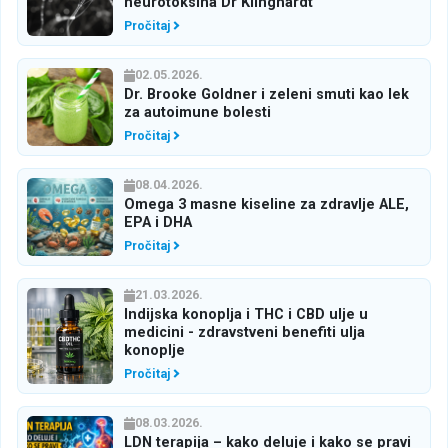
neurotoksina Dr Klinghardt
Pročitaj
02.05.2026.
Dr. Brooke Goldner i zeleni smuti kao lek
za autoimune bolesti
Pročitaj
08.04.2026.
Omega 3 masne kiseline za zdravlje ALE,
EPA i DHA
Pročitaj
21.03.2026.
Indijska konoplja i THC i CBD ulje u
medicini - zdravstveni benefiti ulja
konoplje
Pročitaj
08.03.2026.
LDN terapija – kako deluje i kako se pravi