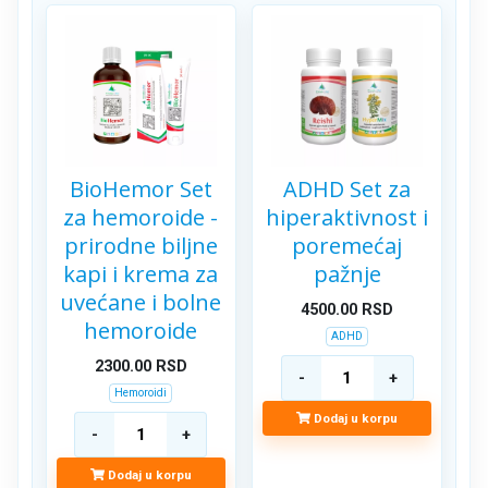
BioHemor Set
ADHD Set za
za hemoroide -
hiperaktivnost i
prirodne biljne
poremećaj
kapi i krema za
pažnje
uvećane i bolne
4500.00
RSD
hemoroide
ADHD
2300.00
RSD
Hemoroidi
Dodaj u korpu
Dodaj u korpu