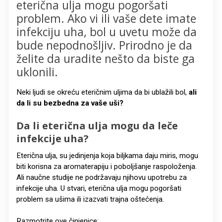
eterična ulja mogu pogoršati
problem. Ako vi ili vaše dete imate
infekciju uha, bol u uvetu može da
bude nepodnošljiv. Prirodno je da
želite da uradite nešto da biste ga
uklonili.
Neki ljudi se okreću eteričnim uljima da bi ublažili bol,
ali
da li su bezbedna za vaše uši?
Da li eterična ulja mogu da leče
infekcije uha?
Eterična ulja, su jedinjenja koja biljkama daju miris, mogu
biti korisna za aromaterapiju i poboljšanje raspoloženja.
Ali naučne studije ne podržavaju njihovu upotrebu za
infekcije uha. U stvari, eterična ulja mogu pogoršati
problem sa ušima ili izazvati trajna oštećenja.
Razmotrite ove činjenice: