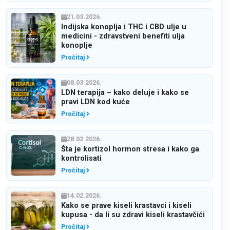
21.03.2026.
Indijska konoplja i THC i CBD ulje u
medicini - zdravstveni benefiti ulja
konoplje
Pročitaj
08.03.2026.
LDN terapija – kako deluje i kako se
pravi LDN kod kuće
Pročitaj
28.02.2026.
Šta je kortizol hormon stresa i kako ga
kontrolisati
Pročitaj
14.02.2026.
Kako se prave kiseli krastavci i kiseli
kupusa - da li su zdravi kiseli krastavčići
Pročitaj