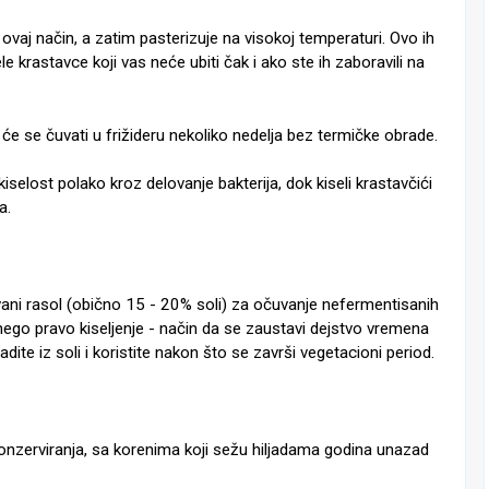
ovaj način, a zatim pasterizuje na visokoj temperaturi. Ovo ih
e krastavce koji vas neće ubiti čak i ako ste ih zaboravili na
će se čuvati u frižideru nekoliko nedelja bez termičke obrade.
 kiselost polako kroz delovanje bakterija, dok kiseli krastavčići
a.
ovani rasol (obično 15 - 20% soli) za očuvanje nefermentisanih
 nego pravo kiseljenje - način da se zaustavi dejstvo vremena
adite iz soli i koristite nakon što se završi vegetacioni period.
onzerviranja, sa korenima koji sežu hiljadama godina unazad