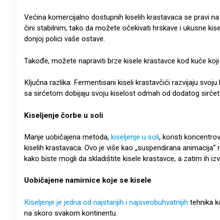
Većina komercijalno dostupnih kiselih krastavaca se pravi na 
čini stabilnim, tako da možete očekivati hrskave i ukusne kisel
donjoj polici vaše ostave.
Takođe, možete napraviti brze kisele krastavce kod kuće koji 
Ključna razlika: Fermentisani kiseli krastavčići razvijaju svoju
sa sirćetom dobijaju svoju kiselost odmah od dodatog sirćet
Kiseljenje čorbe u so
l
i
Manje uobičajena metoda,
kiseljenje u soli
, koristi koncentr
kiselih krastavaca. Ovo je više kao „suspendirana animacija“
kako biste mogli da skladištite kisele krastavce, a zatim ih izv
Uobičajene namirnice koje se kisele
Kiseljenje je jedna od najstarijih i najsveobuhvatnijih
tehnika k
na skoro svakom kontinentu.