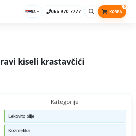
0
065 970 7777
RS
KORPA
ravi kiseli krastavčići
Kategorije
Lekovito bilje
Kozmetika