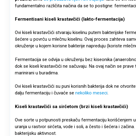
fundamentalno različita načina da se to postigne: fermentacija
Fermentisani kiseli krastavčići (lakto-fermentacija)
Ovi kiseli krastavčići stvaraju kiselinu putem bakterijske fer
šećere u povrću u mlečnu kiselinu. Ovaj proces zahteva sa
okruženje u kojem korisne bakterije napreduju (koriste mlečnu
Fermentacija se odvija u okruženju bez kiseonika (anaerobno
dok se kiseli krastavčići ne sačuvaju. Na ovaj način se prave t
marinirani u buradima.
Ovi kiseli krastavčići su puni korisnih bakterija dok ne otvo
dalju fermentaciju i čuvaće se
nekoliko meseci
.
Kiseli krastavčići sa sirćetom (brzi kiseli krastavčići)
Ove sorte u potpunosti preskaču fermentaciju korišćenjem u
uranja u rastvor sirćeta, vode i soli, a često i šećera i zači
bakterijsku aktivnost.