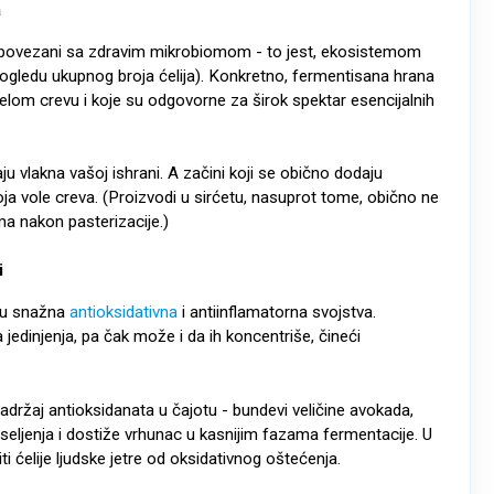
a
 povezani sa zdravim mikrobiomom - to jest, ekosistemom
ogledu ukupnog broja ćelija). Konkretno, fermentisana hrana
elom crevu i koje su odgovorne za širok spektar esencijalnih
u vlakna vašoj ishrani. A začini koji se obično dodaju
ja vole creva. (Proizvodi u sirćetu, nasuprot tome, obično ne
ma nakon pasterizacije.)
i
aju snažna
antioksidativna
i antiinflamatorna svojstva.
jedinjenja, pa čak može i da ih koncentriše, čineći
adržaj antioksidanata u čajotu - bundevi veličine avokada,
seljenja i dostiže vrhunac u kasnijim fazama fermentacije. U
iti ćelije ljudske jetre od oksidativnog oštećenja.