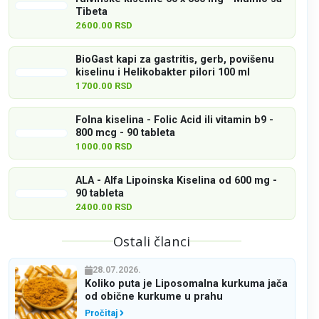
Tibeta
2600.00 RSD
BioGast kapi za gastritis, gerb, povišenu
kiselinu i Helikobakter pilori 100 ml
1700.00 RSD
Folna kiselina - Folic Acid ili vitamin b9 -
800 mcg - 90 tableta
1000.00 RSD
ALA - Alfa Lipoinska Kiselina od 600 mg -
90 tableta
2400.00 RSD
Ostali članci
28.07.2026.
Koliko puta je Liposomalna kurkuma jača
od obične kurkume u prahu
Pročitaj