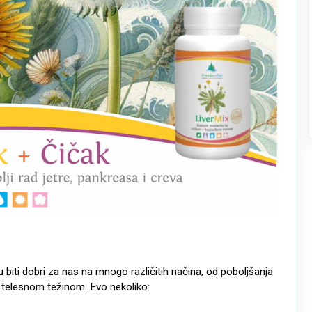
gu biti dobri za nas na mnogo različitih načina, od poboljšanja
ju telesnom težinom. Evo nekoliko: