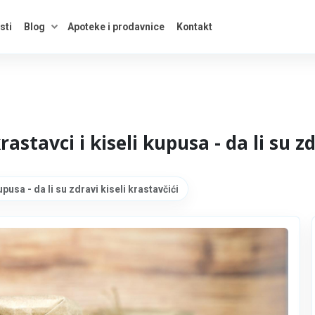
sti
Blog
Apoteke i prodavnice
Kontakt
kategorije
Otvori savete
rastavci i kiseli kupusa - da li su zd
upusa - da li su zdravi kiseli krastavčići