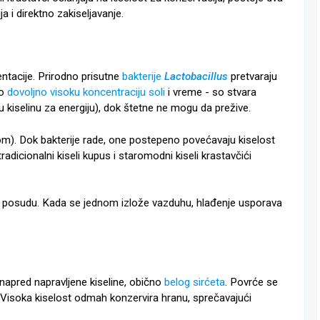
 i direktno zakiseljavanje.
mentacije. Prirodno prisutne
bakterije
Lactobacillus
pretvaraju
mo
dovoljno visoku koncentraciju soli
i vreme - so stvara
 kiselinu za energiju), dok štetne ne mogu da prežive.
m). Dok bakterije rade, one postepeno povećavaju kiselost
radicionalni kiseli kupus i staromodni kiseli krastavčići
rite posudu. Kada se jednom izlože vazduhu, hlađenje usporava
napred napravljene kiseline, obično
belog sirćeta
. Povrće se
na. Visoka kiselost odmah konzervira hranu, sprečavajući