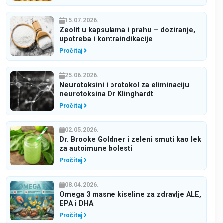
15.07.2026.
Zeolit u kapsulama i prahu – doziranje,
upotreba i kontraindikacije
Pročitaj
25.06.2026.
Neurotoksini i protokol za eliminaciju
neurotoksina Dr Klinghardt
Pročitaj
02.05.2026.
Dr. Brooke Goldner i zeleni smuti kao lek
za autoimune bolesti
Pročitaj
08.04.2026.
Omega 3 masne kiseline za zdravlje ALE,
EPA i DHA
Pročitaj