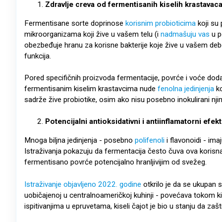
Zdravlje creva od fermentisanih kiselih krastavac
Fermentisane sorte doprinose
korisnim probioticima
koji su
mikroorganizama koji žive u vašem telu (i
nadmašuju vas
u p
obezbeđuje hranu za korisne bakterije koje žive u vašem deb
funkcija.
Pored specifičnih proizvoda fermentacije, povrće i voće dodaj
fermentisanim kiselim krastavcima nude
fenolna jedinjenja
ko
sadrže žive probiotike, osim ako nisu posebno inokulirani nji
Potencijalni antioksidativni i antiinflamatorni efekt
Mnoga biljna jedinjenja - posebno
polifenoli
i flavonoidi - im
Istraživanja pokazuju da fermentacija često čuva ova korisna 
fermentisano povrće potencijalno hranljivijim od svežeg.
Istraživanje objavljeno 2022. godine
otkrilo je da se ukupan s
uobičajenoj u centralnoameričkoj kuhinji - povećava tokom ki
ispitivanjima u epruvetama, kiseli čajot je bio u stanju da zašt