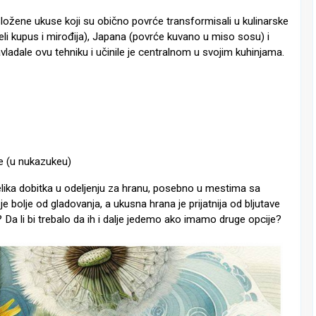
 složene ukuse koji su obično povrće transformisali u kulinarske
eli kupus i mirođija), Japana (povrće kuvano u miso sosu) i
avladale ovu tehniku i učinile je centralnom u svojim kuhinjama.
je (u nukazukeu)
velika dobitka u odeljenju za hranu, posebno u mestima sa
bolje od gladovanja, a ukusna hrana je prijatnija od bljutave
 Da li bi trebalo da ih i dalje jedemo ako imamo druge opcije?