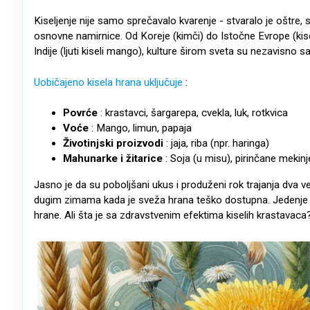
Kiseljenje nije samo sprečavalo kvarenje - stvaralo je oštre,
osnovne namirnice. Od Koreje (kimči) ​​do Istočne Evrope (kis
Indije (ljuti kiseli mango), kulture širom sveta su nezavisno s
Uobičajeno kisela hrana uključuje
:
Povrće
: krastavci, šargarepa, cvekla, luk, rotkvica
Voće
: Mango, limun, papaja
Životinjski proizvodi
: jaja, riba (npr. haringa)
Mahunarke i žitarice
: Soja (u misu), pirinčane mekin
Jasno je da su poboljšani ukus i produženi rok trajanja dva 
dugim zimama kada je sveža hrana teško dostupna. Jedenje je 
hrane. Ali šta je sa zdravstvenim efektima kiselih krastavaca?