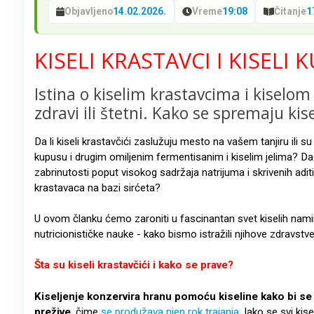
Objavljeno
14.02.2026.
Vreme
19:08
Čitanje
1
KISELI KRASTAVCI I KISELI 
Istina o kiselim krastavcima i kiselom 
zdravi ili štetni. Kako se spremaju kis
Da li kiseli krastavčići zaslužuju mesto na vašem tanjiru ili 
kupusu i drugim omiljenim fermentisanim i kiselim jelima? Da l
zabrinutosti poput visokog sadržaja natrijuma i skrivenih aditiv
krastavaca na bazi sirćeta?
U ovom članku ćemo zaroniti u fascinantan svet kiselih nami
nutricionističke nauke - kako bismo istražili njihove zdravstve
Šta su kiseli krastavčići i kako se prave?
Kiseljenje konzervira hranu pomoću kiseline kako bi se
prežive
, čime
se produžava njen rok trajanja
. Iako se svi kis