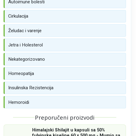
Autoimune bolesti
Cirkulacija
Želudac i varenje
Jetra i Holesterol
Nekategorizovano
Homeopatija
Insulinska Rezistencija
Hemoroidi
Preporučeni proizvodi
Himalajski Shilajit u kapsuli sa 50%
fulvinske kiseline 60 x 500 mg - Mumio sa