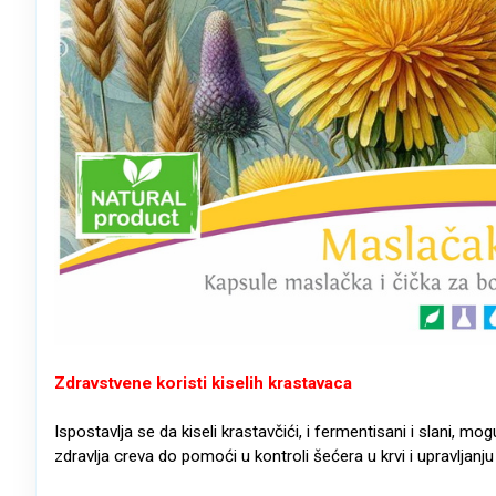
Zdravstvene koristi kiselih krastavaca
Ispostavlja se da kiseli krastavčići, i fermentisani i slani, mo
zdravlja creva do pomoći u kontroli šećera u krvi i upravljan