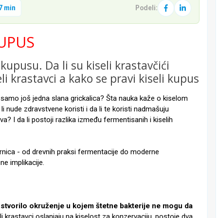
7 min
Podeli:
KUPUS
kupusu. Da li su kiseli krastavčići
eli krastavci a kako se pravi kiseli kupus
su samo još jedna slana grickalica? Šta nauka kaže o kiselom
i nude zdravstvene koristi i da li te koristi nadmašuju
a? I da li postoji razlika između fermentisanih i kiselih
rnica - od drevnih praksi fermentacije do moderne
ne implikacije.
 stvorilo okruženje u kojem štetne bakterije ne mogu da
eli krastavci oslanjaju na kiselost za konzervaciju, postoje dva