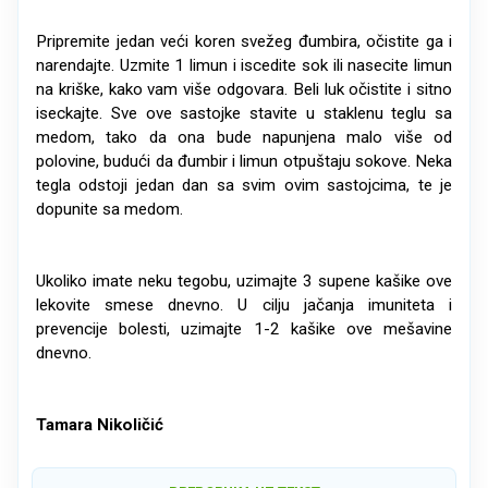
Pripremite jedan veći koren svežeg đumbira, očistite ga i
narendajte. Uzmite 1 limun i iscedite sok ili nasecite limun
na kriške, kako vam više odgovara. Beli luk očistite i sitno
iseckajte. Sve ove sastojke stavite u staklenu teglu sa
medom, tako da ona bude napunjena malo više od
polovine, budući da đumbir i limun otpuštaju sokove. Neka
tegla odstoji jedan dan sa svim ovim sastojcima, te je
dopunite sa medom.
Ukoliko imate neku tegobu, uzimajte 3 supene kašike ove
lekovite smese dnevno. U cilju jačanja imuniteta i
prevencije bolesti, uzimajte 1-2 kašike ove mešavine
dnevno.
Tamara Nikoličić