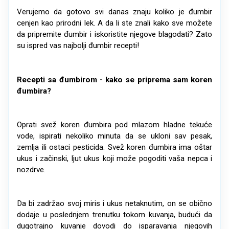
Verujemo da gotovo svi danas znaju koliko je đumbir
cenjen kao prirodni lek. A da li ste znali kako sve možete
da pripremite đumbir i iskoristite njegove blagodati? Zato
su ispred vas najbolji đumbir recepti!
Recepti sa đumbirom - kako se priprema sam koren
đumbira?
Oprati svež koren đumbira pod mlazom hladne tekuće
vode, ispirati nekoliko minuta da se ukloni sav pesak,
zemlja ili ostaci pesticida. Svež koren đumbira ima oštar
ukus i začinski, ljut ukus koji može pogoditi vaša nepca i
nozdrve.
Da bi zadržao svoj miris i ukus netaknutim, on se obično
dodaje u poslednjem trenutku tokom kuvanja, budući da
dugotrajno kuvanje dovodi do isparavanja njegovih