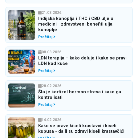
21.03.2026.
Indijska konoplja i THC i CBD ulje u
medicini - zdravstveni benefiti ulja
konoplje
Pročitaj
08.03.2026.
LDN terapija – kako deluje i kako se pravi
LDN kod kuće
Pročitaj
28.02.2026.
Šta je kortizol hormon stresa i kako ga
kontrolisati
Pročitaj
14.02.2026.
Kako se prave kiseli krastavci i kiseli
kupusa - da li su zdravi kiseli krastavčići