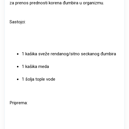
za prenos prednosti korena đumbira u organizmu.
Sastojci:
1 kašika sveže rendanog/sitno seckanog đumbira
1 kašika meda
1 šolja tople vode
Priprema: