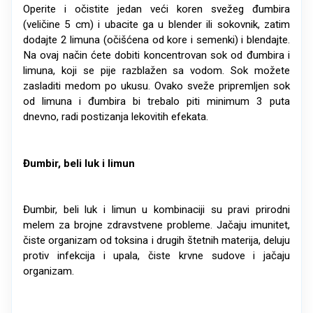
Operite i očistite jedan veći koren svežeg đumbira
(veličine 5 cm) i ubacite ga u blender ili sokovnik, zatim
dodajte 2 limuna (očišćena od kore i semenki) i blendajte.
Na ovaj način ćete dobiti koncentrovan sok od đumbira i
limuna, koji se pije razblažen sa vodom. Sok možete
zasladiti medom po ukusu. Ovako sveže pripremljen sok
od limuna i đumbira bi trebalo piti minimum 3 puta
dnevno, radi postizanja lekovitih efekata.
Đumbir, beli luk i limun
Đumbir, beli luk i limun u kombinaciji su pravi prirodni
melem za brojne zdravstvene probleme. Jačaju imunitet,
čiste organizam od toksina i drugih štetnih materija, deluju
protiv infekcija i upala, čiste krvne sudove i jačaju
organizam.