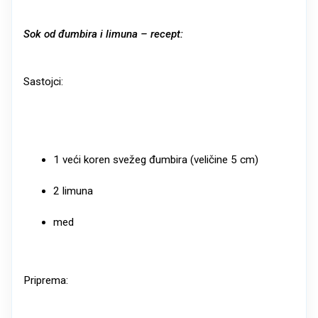
Sok od đumbira i limuna – recept:
Sastojci:
1 veći koren svežeg đumbira (veličine 5 cm)
2 limuna
med
Priprema: