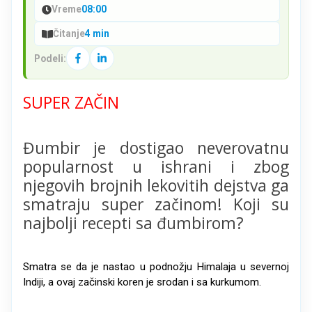
Vreme
08:00
Čitanje
4 min
Podeli:
SUPER ZAČIN
Đumbir je dostigao neverovatnu
popularnost u ishrani i zbog
njegovih brojnih lekovitih dejstva ga
smatraju super začinom! Koji su
najbolji recepti sa đumbirom?
Smatra se da je nastao u podnožju Himalaja u severnoj
Indiji, a ovaj začinski koren je srodan i sa kurkumom.