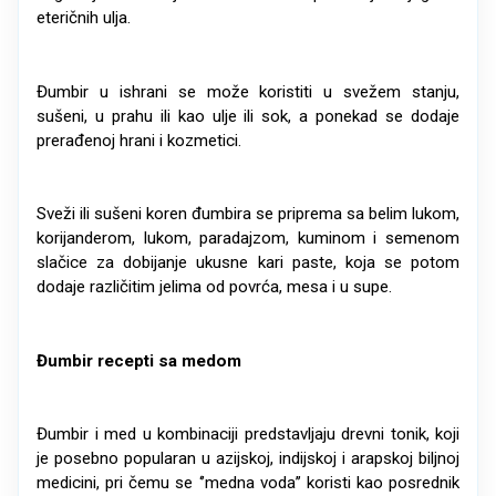
eteričnih ulja.
Đumbir u ishrani se može koristiti u svežem stanju,
sušeni, u prahu ili kao ulje ili sok, a ponekad se dodaje
prerađenoj hrani i kozmetici.
Sveži ili sušeni koren đumbira se priprema sa belim lukom,
korijanderom, lukom, paradajzom, kuminom i semenom
slačice za dobijanje ukusne kari paste, koja se potom
dodaje različitim jelima od povrća, mesa i u supe.
Đumbir recepti sa medom
Đumbir i med u kombinaciji predstavljaju drevni tonik, koji
je posebno popularan u azijskoj, indijskoj i arapskoj biljnoj
medicini, pri čemu se ‘’medna voda’’ koristi kao posrednik