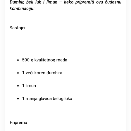
Đumbir, beli luk i limun – kako pripremiti ovu čudesnu
kombinaciju:
Sastojci:
500 g kvalitetnog meda
1 veći koren đumbira
1 limun
1 manja glavica belog luka
Priprema: