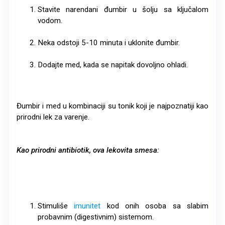
Stavite narendani đumbir u šolju sa ključalom
vodom.
Neka odstoji 5-10 minuta i uklonite đumbir.
Dodajte med, kada se napitak dovoljno ohladi.
Đumbir i med u kombinaciji su tonik koji je najpoznatiji kao
prirodni lek za varenje.
Kao prirodni antibiotik, ova lekovita smesa:
Stimuliše
imunitet
kod onih osoba sa slabim
probavnim (digestivnim) sistemom.