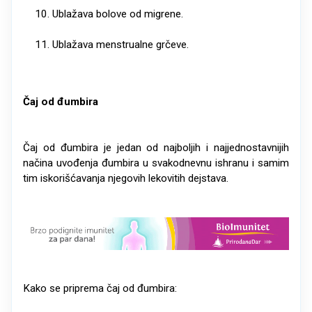
Ublažava bolove od migrene.
Ublažava menstrualne grčeve.
Čaj od đumbira
Čaj od đumbira je jedan od najboljih i najjednostavnijih
načina uvođenja đumbira u svakodnevnu ishranu i samim
tim iskorišćavanja njegovih lekovitih dejstava.
Kako se priprema čaj od đumbira: