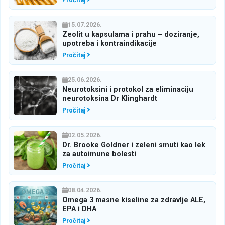
15.07.2026.
Zeolit u kapsulama i prahu – doziranje,
upotreba i kontraindikacije
Pročitaj
25.06.2026.
Neurotoksini i protokol za eliminaciju
neurotoksina Dr Klinghardt
Pročitaj
02.05.2026.
Dr. Brooke Goldner i zeleni smuti kao lek
za autoimune bolesti
Pročitaj
08.04.2026.
Omega 3 masne kiseline za zdravlje ALE,
EPA i DHA
Pročitaj