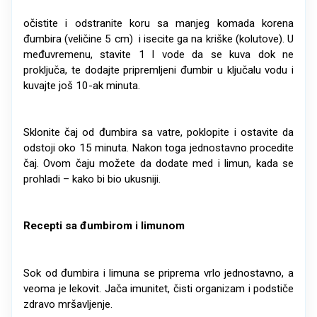
očistite i odstranite koru sa manjeg komada korena
đumbira (veličine 5 cm) i isecite ga na kriške (kolutove). U
međuvremenu, stavite 1 l vode da se kuva dok ne
proključa, te dodajte pripremljeni đumbir u ključalu vodu i
kuvajte još 10-ak minuta.
Sklonite čaj od đumbira sa vatre, poklopite i ostavite da
odstoji oko 15 minuta. Nakon toga jednostavno procedite
čaj. Ovom čaju možete da dodate med i limun, kada se
prohladi – kako bi bio ukusniji.
Recepti sa đumbirom i limunom
Sok od đumbira i limuna se priprema vrlo jednostavno, a
veoma je lekovit. Jača imunitet, čisti organizam i podstiče
zdravo mršavljenje.