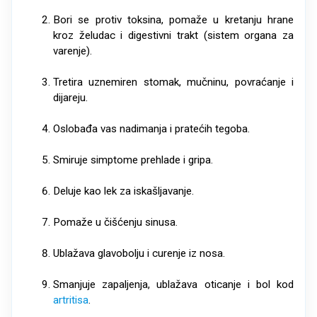
Bori se protiv toksina, pomaže u kretanju hrane
kroz želudac i digestivni trakt (sistem organa za
varenje).
Tretira uznemiren stomak, mučninu, povraćanje i
dijareju.
Oslobađa vas nadimanja i pratećih tegoba.
Smiruje simptome prehlade i gripa.
Deluje kao lek za iskašljavanje.
Pomaže u čišćenju sinusa.
Ublažava glavobolju i curenje iz nosa.
Smanjuje zapaljenja, ublažava oticanje i bol kod
artritisa
.