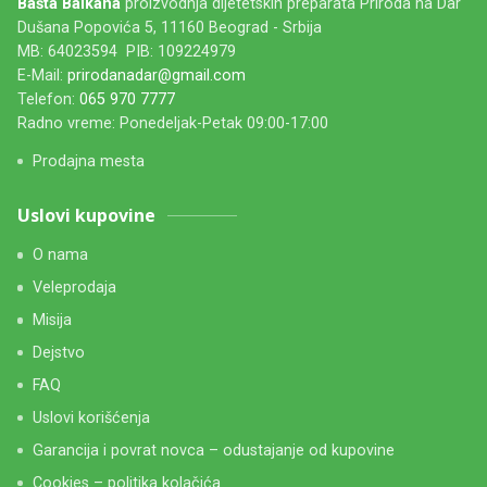
Bašta Balkana
proizvodnja dijetetskih preparata Priroda na Dar
Dušana Popovića 5, 11160 Beograd - Srbija
MB: 64023594 PIB: 109224979
E-Mail:
prirodanadar@gmail.com
Telefon:
065 970 7777
Radno vreme: Ponedeljak-Petak 09:00-17:00
Prodajna mesta
Uslovi kupovine
O nama
Veleprodaja
Misija
Dejstvo
FAQ
Uslovi korišćenja
Garancija i povrat novca – odustajanje od kupovine
Cookies – politika kolačića