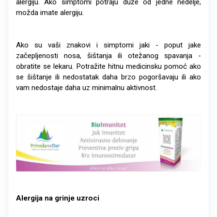
alergiju. Ako simptomi potraju duže od jedne nedelje,
možda imate alergiju.
Ako su vaši znakovi i simptomi jaki - poput jake
začepljenosti nosa, šištanja ili otežanog spavanja -
obratite se lekaru. Potražite hitnu medicinsku pomoć ako
se šištanje ili nedostatak daha brzo pogoršavaju ili ako
vam nedostaje daha uz minimalnu aktivnost.
Alergija na grinje uzroci