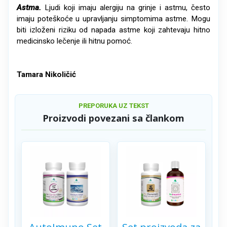
Astma.
Ljudi koji imaju alergiju na grinje i astmu, često
imaju poteškoće u upravljanju simptomima astme. Mogu
biti izloženi riziku od napada astme koji zahtevaju hitno
medicinsko lečenje ili hitnu pomoć.
Tamara Nikoličić
PREPORUKA UZ TEKST
Proizvodi povezani sa člankom