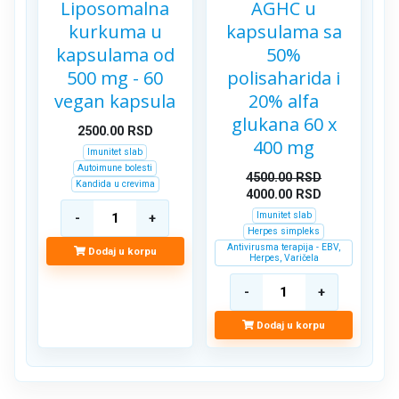
Liposomalna
AGHC u
kurkuma u
kapsulama sa
kapsulama od
50%
500 mg - 60
polisaharida i
vegan kapsula
20% alfa
glukana 60 x
2500.00
RSD
400 mg
Imunitet slab
Autoimune bolesti
4500.00
RSD
Kandida u crevima
4000.00
RSD
Imunitet slab
Herpes simpleks
Antivirusma terapija - EBV,
Dodaj u korpu
Herpes, Varičela
Dodaj u korpu