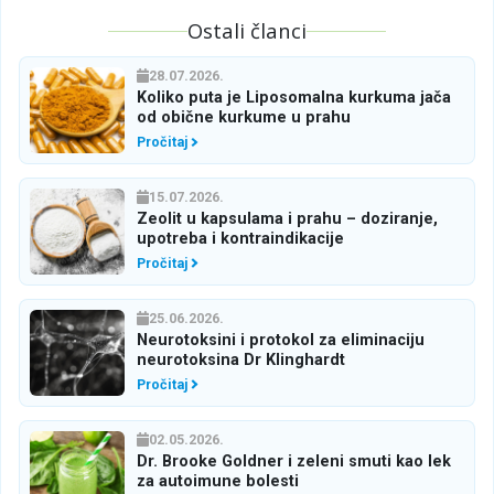
Ostali članci
28.07.2026.
Koliko puta je Liposomalna kurkuma jača
od obične kurkume u prahu
Pročitaj
15.07.2026.
Zeolit u kapsulama i prahu – doziranje,
upotreba i kontraindikacije
Pročitaj
25.06.2026.
Neurotoksini i protokol za eliminaciju
neurotoksina Dr Klinghardt
Pročitaj
02.05.2026.
Dr. Brooke Goldner i zeleni smuti kao lek
za autoimune bolesti