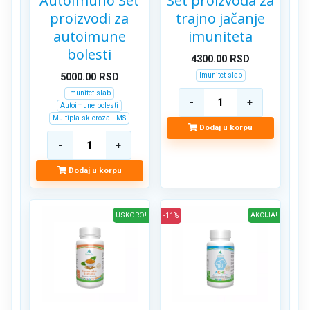
AutoImuno Set
Set proizvoda za
proizvodi za
trajno jačanje
autoimune
imuniteta
bolesti
4300.00
RSD
Imunitet slab
5000.00
RSD
Imunitet slab
Autoimune bolesti
Multipla skleroza - MS
Dodaj u korpu
Dodaj u korpu
USKORO!
-11%
AKCIJA!