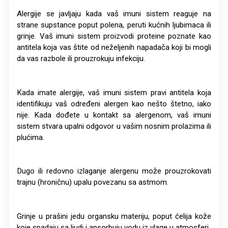
Alergije se javljaju kada vaš imuni sistem reaguje na
strane supstance poput polena, peruti kućnih ljubimaca ili
grinje. Vaš imuni sistem proizvodi proteine poznate kao
antitela koja vas štite od neželjenih napadača koji bi mogli
da vas razbole ili prouzrokuju infekciju.
Kada imate alergije, vaš imuni sistem pravi antitela koja
identifikuju vaš određeni alergen kao nešto štetno, iako
nije. Kada dođete u kontakt sa alergenom, vaš imuni
sistem stvara upalni odgovor u vašim nosnim prolazima ili
plućima.
Dugo ili redovno izlaganje alergenu može prouzrokovati
trajnu (hroničnu) upalu povezanu sa astmom.
Grinje u prašini jedu organsku materiju, poput ćelija kože
koje spadaju sa ljudi i apsorbuju vodu iz vlage u atmosferi.