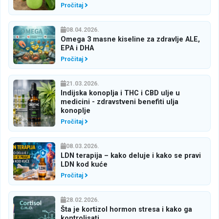
Pročitaj
08.04.2026.
Omega 3 masne kiseline za zdravlje ALE,
EPA i DHA
Pročitaj
21.03.2026.
Indijska konoplja i THC i CBD ulje u
medicini - zdravstveni benefiti ulja
konoplje
Pročitaj
08.03.2026.
LDN terapija – kako deluje i kako se pravi
LDN kod kuće
Pročitaj
28.02.2026.
Šta je kortizol hormon stresa i kako ga
kontrolisati