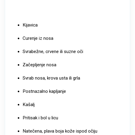
Kijavica
Curenje iz nosa
Svrabežne, crvene ili suzne oči
Začepljenje nosa
Svrab nosa, krova usta ili grla
Postnazalno kapljanje
Kašalj
Pritisak i bol u licu
Natečena, plava boja kože ispod očiju