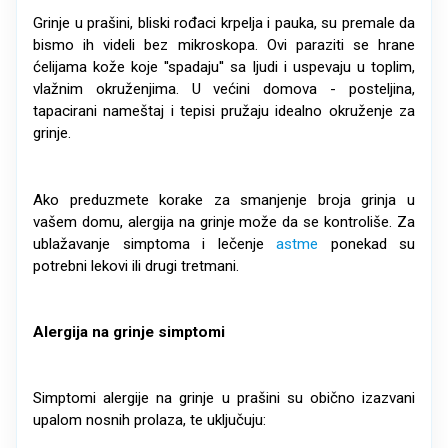
Grinje u prašini, bliski rođaci krpelja i pauka, su premale da
bismo ih videli bez mikroskopa. Ovi paraziti se hrane
ćelijama kože koje ''spadaju'' sa ljudi i uspevaju u toplim,
vlažnim okruženjima. U većini domova - posteljina,
tapacirani nameštaj i tepisi pružaju idealno okruženje za
grinje.
Ako preduzmete korake za smanjenje broja grinja u
vašem domu, alergija na grinje može da se kontroliše. Za
ublažavanje simptoma i lečenje
astme
ponekad su
potrebni lekovi ili drugi tretmani.
Alergija na grinje simptomi
Simptomi alergije na grinje u prašini su obično izazvani
upalom nosnih prolaza, te uključuju: