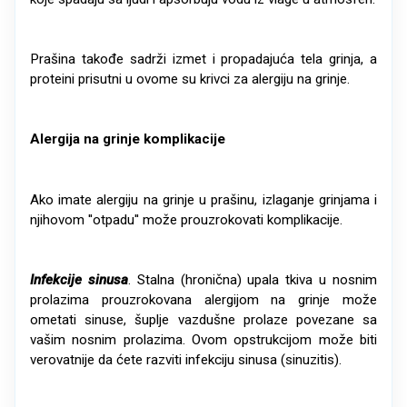
Prašina takođe sadrži izmet i propadajuća tela grinja, a
proteini prisutni u ovome su krivci za alergiju na grinje.
Alergija na grinje komplikacije
Ako imate alergiju na grinje u prašinu, izlaganje grinjama i
njihovom ''otpadu'' može prouzrokovati komplikacije.
Infekcije sinusa
. Stalna (hronična) upala tkiva u nosnim
prolazima prouzrokovana alergijom na grinje može
ometati sinuse, šuplje vazdušne prolaze povezane sa
vašim nosnim prolazima. Ovom opstrukcijom može biti
verovatnije da ćete razviti infekciju sinusa (sinuzitis).