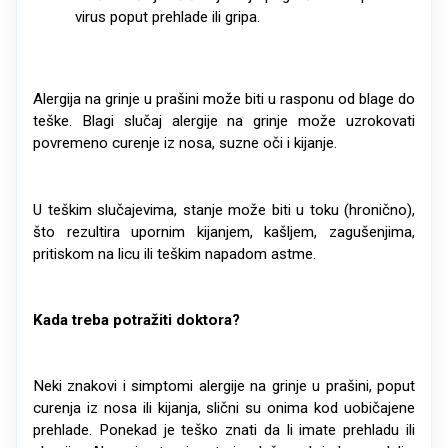
virus poput prehlade ili gripa.
Alergija na grinje u prašini može biti u rasponu od blage do
teške. Blagi slučaj alergije na grinje može uzrokovati
povremeno curenje iz nosa, suzne oči i kijanje.
U teškim slučajevima, stanje može biti u toku (hronično),
što rezultira upornim kijanjem, kašljem, zagušenjima,
pritiskom na licu ili teškim napadom astme.
Kada treba potražiti doktora?
Neki znakovi i simptomi alergije na grinje u prašini, poput
curenja iz nosa ili kijanja, slični su onima kod uobičajene
prehlade. Ponekad je teško znati da li imate prehladu ili