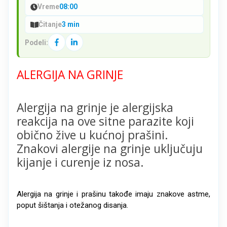
Vreme
08:00
Čitanje
3 min
Podeli:
ALERGIJA NA GRINJE
Alergija na grinje je alergijska
reakcija na ove sitne parazite koji
obično žive u kućnoj prašini.
Znakovi alergije na grinje uključuju
kijanje i curenje iz nosa.
Alergija na grinje i prašinu takođe imaju znakove astme,
poput šištanja i otežanog disanja.