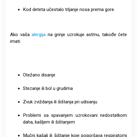
Kod deteta učestalo trljanje nosa prema gore.
Ako vaša
alergija
na grinje uzrokuje astmu, takođe ćete
imati:
Otežano disanje
Stezanje ili bol u grudima
Zvuk zviždanja ili šištanja pri udisanju
Problemi sa spavanjem uzrokovani nedostatkom
daha, kašljem ili šištanjem
Mučni kašalj ili šištanje koje pogoršava respiratorni