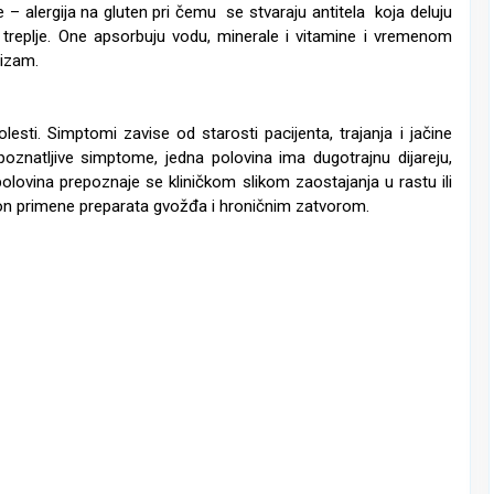
– alergija na gluten pri čemu se stvaraju antitela koja deluju
treplje. One apsorbuju vodu, minerale i vitamine i vremenom
nizam.
esti. Simptomi zavise od starosti pacijenta, trajanja i jačine
epoznatljive simptome, jedna polovina ima dugotrajnu dijareju,
 polovina prepoznaje se kliničkom slikom zaostajanja u rastu ili
kon primene preparata gvožđa i hroničnim zatvorom.