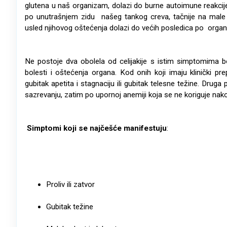
glutena u naš organizam, dolazi do burne autoimune reakcije 
po unutrašnjem zidu našeg tankog creva, tačnije na male 
usled njihovog oštećenja dolazi do većih posledica po orga
Ne postoje dva obolela od celijakije s istim simptomima bol
bolesti i oštećenja organa. Kod onih koji imaju klinički pr
gubitak apetita i stagnaciju ili gubitak telesne težine. Druga
sazrevanju, zatim po upornoj anemiji koja se ne koriguje na
S
imptomi koji se najčešće manifestuju
:
Proliv ili zatvor
Gubitak težine