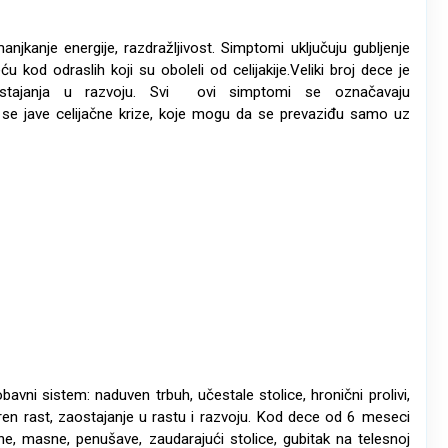
jkanje energije, razdražljivost. Simptomi uključuju gubljenje
d odraslih koji su oboleli od celijakije.Veliki broj dece je
ostajanja u razvoju. Svi ovi simptomi se označavaju
e jave celijačne krize, koje mogu da se prevaziđu samo uz
vni sistem: naduven trbuh, učestale stolice, hronični prolivi,
ren rast, zaostajanje u rastu i razvoju. Kod dece od 6 meseci
ilne, masne, penušave, zaudarajući stolice, gubitak na telesnoj