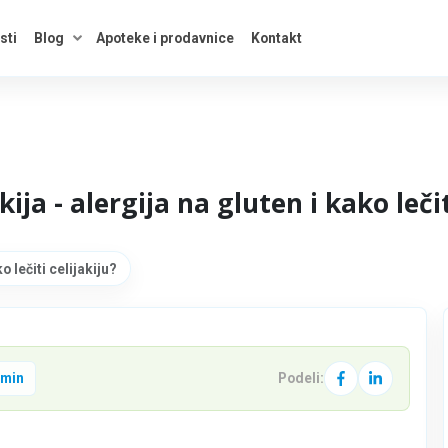
sti
Blog
Apoteke i prodavnice
Kontakt
kategorije
Otvori savete
akija - alergija na gluten i kako lečit
ko lečiti celijakiju?
 min
Podeli: