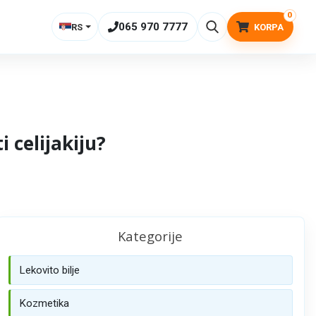
0
065 970 7777
RS
KORPA
i celijakiju?
Kategorije
Lekovito bilje
Kozmetika