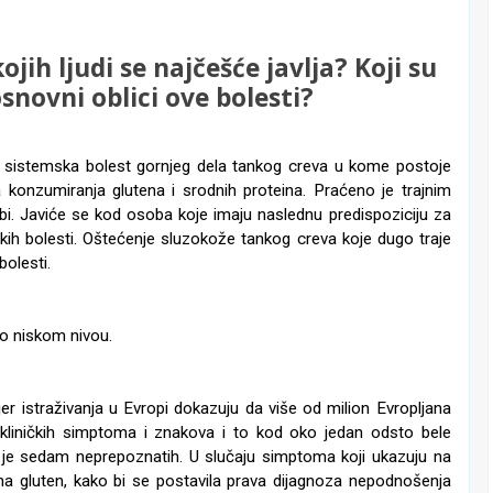
ojih ljudi se najčešće javlja? Koji su
snovni oblici ove bolesti?
a sistemska bolest gornjeg dela tankog creva u kome postoje
 konzumiranja glutena i srodnih proteina. Praćeno je trajnim
. Javiće se kod osoba koje imaju naslednu predispoziciju za
kih bolesti. Oštećenje sluzokože tankog creva koje dugo traje
bolesti.
ako niskom nivou.
 jer istraživanja u Evropi dokazuju da više od milion Evropljana
h kliničkih simptoma i znakova i to kod oko jedan odsto bele
 je sedam neprepoznatih. U slučaju simptoma koji ukazuju na
a na gluten, kako bi se postavila prava dijagnoza nepodnošenja