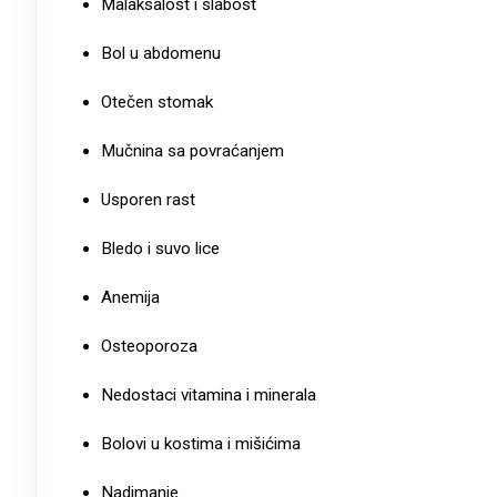
Malaksalost i slabost
Bol u abdomenu
Otečen stomak
Mučnina sa povraćanjem
Usporen rast
Bledo i suvo lice
Anemija
Osteoporoza
Nedostaci vitamina i minerala
Bolovi u kostima i mišićima
Nadimanje