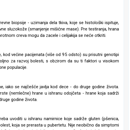
ne biopsije - uzimanja dela tkiva, koje se histološki ispituje,
vne sluzokože (smanjenje mišićne mase). Pre testiranja, hrana
rotnom creva mogu da zacele i celijakija se neće otkriti.
e, kod većine pacijenata (više od 95 odsto) su prisutni genotipi
oljno za razvoj bolesti, s obzirom da su ti faktori u visokom
pne populacije.
ne, iako se najčešće javlja kod dece - do druge godine života.
rste (nemlečne) hrane u ishranu odojčeta - hrane koja sadrži
druge godine života.
eba uvoditi u ishranu namirnice koje sadrže gluten (pšenica,
 bolest, koja se prerasta u pubertetu. Nije neobično da simptomi