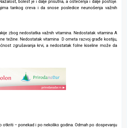
žalost, bolest je i dalje prisutna, a oštećenja i dalje postoje.
jima tankog creva i da snose posledice neunošenja važnih
ijakije zbog nedostatka važnih vitamina. Nedostatak vitamina A
esne težine. Nedostatak vitamina D ometa razvoj građe kostiju,
ćnost zgrušavanja krvi, a nedostatak folne kiseline može da
 otkriti – ponekad i po nekoliko godina. Odmah po dospevanju