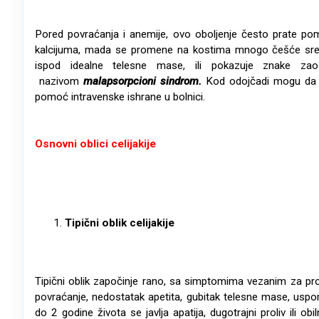
Pored povraćanja i anemije, ovo oboljenje često prate poman
kalcijuma, mada se promene na kostima mnogo češće sreću ko
ispod idealne telesne mase, ili pokazuje znake za
nazivom
malapsorpcioni sindrom.
Kod odojčadi mogu da s
pomoć intravenske ishrane u bolnici.
Osnovni oblici celijakije
Tipi
čni oblik celijakije
Tipični oblik započinje rano, sa simptomima vezanim za proba
povraćanje, nedostatak apetita, gubitak telesne mase, uspo
do 2 godine života se javlja apatija, dugotrajni proliv ili ob