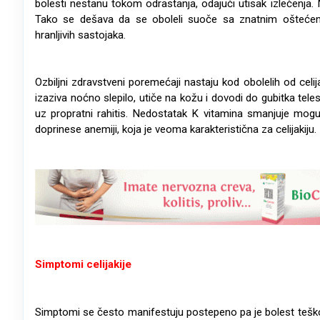
bolesti nestanu tokom odrastanja, odajući utisak izlečenja. Na
Tako se dešava da se oboleli suoče sa znatnim oštećen
hranljivih sastojaka.
Ozbiljni zdravstveni poremećaji nastaju kod obolelih od cel
izaziva noćno slepilo, utiče na kožu i dovodi do gubitka tel
uz propratni rahitis. Nedostatak K vitamina smanjuje mogu
doprinese anemiji, koja je veoma karakteristična za celijakiju.
Simptomi celijakije
Simptomi se često manifestuju postepeno pa je bolest teško