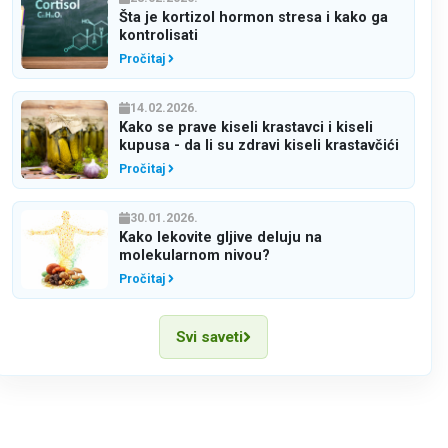
Šta je kortizol hormon stresa i kako ga
kontrolisati
Pročitaj
14.02.2026.
Kako se prave kiseli krastavci i kiseli
kupusa - da li su zdravi kiseli krastavčići
Pročitaj
30.01.2026.
Kako lekovite gljive deluju na
molekularnom nivou?
Pročitaj
Svi saveti