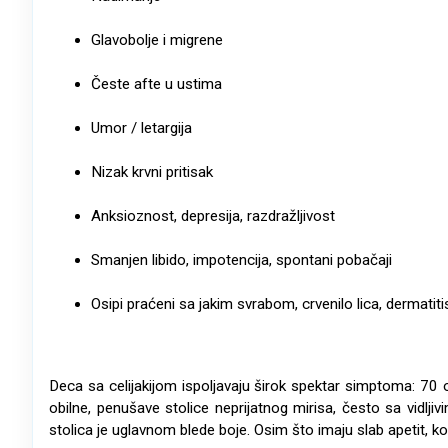
Glavobolje i migrene
Česte afte u ustima
Umor / letargija
Nizak krvni pritisak
Anksioznost, depresija, razdražljivost
Smanjen libido, impotencija, spontani pobačaji
Osipi praćeni sa jakim svrabom, crvenilo lica, dermatiti
Deca sa celijakijom ispoljavaju širok spektar simptoma: 70 od
obilne, penušave stolice neprijatnog mirisa, često sa vidl
stolica je uglavnom blede boje. Osim što imaju slab apetit, 