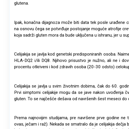
glutena.
Ipak, konačna dijagnoza može biti data tek posle urađene crev
na osnovu čega se potvrđuje postojanje moguće atrofije cre
koja sadrži gluten mora da bude uključena u ishranu, jer u sup
Celijakija se javlja kod genetski predisponiranih osoba. Naim
HLA-DQ2 i/ili DQ8. Njihovo prisustvo je nužno, ali ne i dov
procentu otkriveni i kod zdravih osoba (20-30 odsto) celoku
Celijakija se javlja u svim životnim dobima, čak do 60. godi
Prvi simptomi celijakije mogu da se jave nakon uvođenja čv
gluten. To se najčešće dešava od navršenih šest meseci do 
Prema najnovijim studijama, pre navršene prve godine ne tr
ovas, ječam i raž). Nekada se smatralo da je celijakija dečja