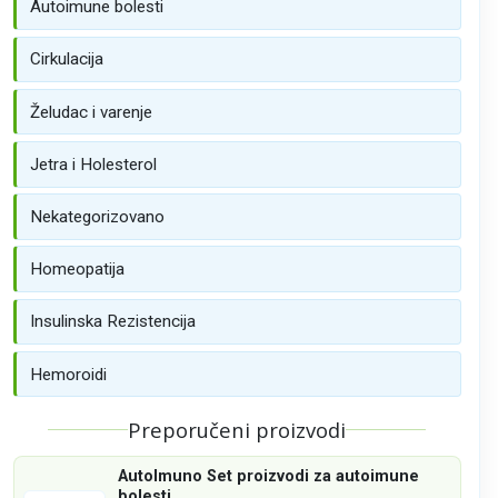
Autoimune bolesti
Cirkulacija
Želudac i varenje
Jetra i Holesterol
Nekategorizovano
Homeopatija
Insulinska Rezistencija
Hemoroidi
Preporučeni proizvodi
AutoImuno Set proizvodi za autoimune
bolesti