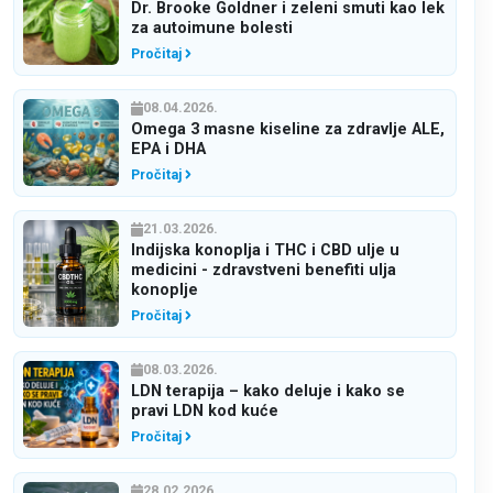
Dr. Brooke Goldner i zeleni smuti kao lek
za autoimune bolesti
Pročitaj
08.04.2026.
Omega 3 masne kiseline za zdravlje ALE,
EPA i DHA
Pročitaj
21.03.2026.
Indijska konoplja i THC i CBD ulje u
medicini - zdravstveni benefiti ulja
konoplje
Pročitaj
08.03.2026.
LDN terapija – kako deluje i kako se
pravi LDN kod kuće
Pročitaj
28.02.2026.