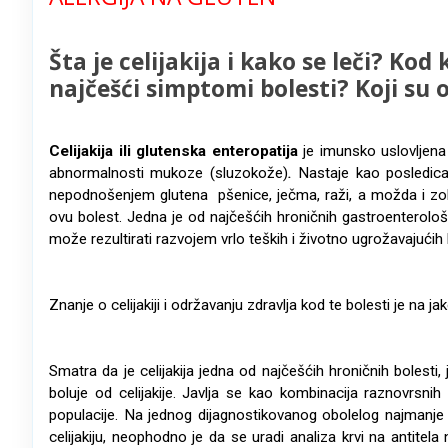
Šta je celijakija i
kako se leči? Kod k
najčešći simptomi bolesti? Koji su o
Celijakija ili glutenska enteropatija
je imunsko uslovljen
abnormalnosti mukoze (sluzokože)
.
Nastaje kao posledica
nepodnošenjem glutena pšenice, ječma, raži, a možda i zobi
ovu bolest. Jedna je od najčešćih hroničnih gastroenterološ
može rezultirati razvojem vrlo teških i životno ugrožavajućih 
Znanje o celijakiji i održavanju zdravlja kod te bolesti je na j
Smatra da je celijakija jedna od najčešćih hroničnih bolesti,
boluje od celijakije. Javlja se kao kombinacija raznovrsni
populacije. Na jednog dijagnostikovanog obolelog najmanje
celijakiju, neophodno je da se uradi analiza krvi na antitel