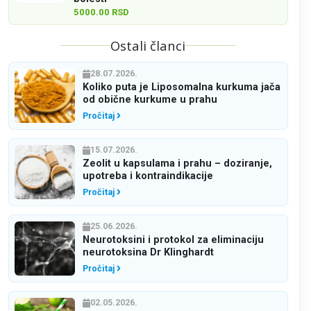
5000.00 RSD
Ostali članci
28.07.2026.
Koliko puta je Liposomalna kurkuma jača
od obične kurkume u prahu
Pročitaj
15.07.2026.
Zeolit u kapsulama i prahu – doziranje,
upotreba i kontraindikacije
Pročitaj
25.06.2026.
Neurotoksini i protokol za eliminaciju
neurotoksina Dr Klinghardt
Pročitaj
02.05.2026.