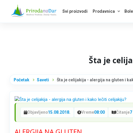
Svi proizvodi
Prodavnica
Bole
Otvori 
Šta je celij
Početak
Saveti
Šta je celijakija - alergija na gluten i ka
Objavljeno
15.08.2018.
Vreme
08:00
Čitanje
7
ALERGIJA NA GLUTEN