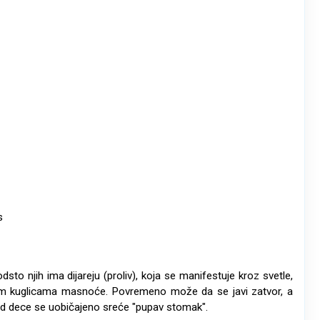
s
sto njih ima dijareju (proliv), koja se manifestuje kroz svetle,
jivim kuglicama masnoće. Povremeno može da se javi zatvor, a
kod dece se uobičajeno sreće "pupav stomak".