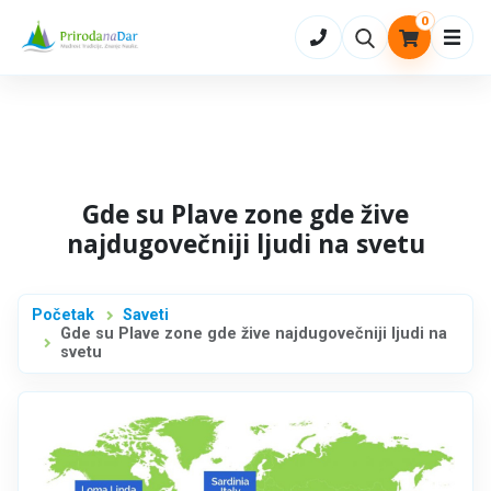
0
Otvo
Gde su Plave zone gde žive
najdugovečniji ljudi na svetu
Početak
Saveti
Gde su Plave zone gde žive najdugovečniji ljudi na
svetu