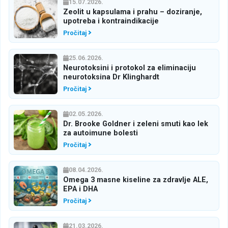
15.07.2026.
Zeolit u kapsulama i prahu – doziranje,
upotreba i kontraindikacije
Pročitaj
25.06.2026.
Neurotoksini i protokol za eliminaciju
neurotoksina Dr Klinghardt
Pročitaj
02.05.2026.
Dr. Brooke Goldner i zeleni smuti kao lek
za autoimune bolesti
Pročitaj
08.04.2026.
Omega 3 masne kiseline za zdravlje ALE,
EPA i DHA
Pročitaj
21.03.2026.