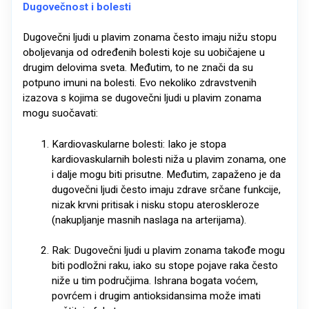
Dugovečnost i bolesti
Dugovečni ljudi u plavim zonama često imaju nižu stopu
oboljevanja od određenih bolesti koje su uobičajene u
drugim delovima sveta. Međutim, to ne znači da su
potpuno imuni na bolesti. Evo nekoliko zdravstvenih
izazova s kojima se dugovečni ljudi u plavim zonama
mogu suočavati:
Kardiovaskularne bolesti: Iako je stopa
kardiovaskularnih bolesti niža u plavim zonama, one
i dalje mogu biti prisutne. Međutim, zapaženo je da
dugovečni ljudi često imaju zdrave srčane funkcije,
nizak krvni pritisak i nisku stopu ateroskleroze
(nakupljanje masnih naslaga na arterijama).
Rak: Dugovečni ljudi u plavim zonama takođe mogu
biti podložni raku, iako su stope pojave raka često
niže u tim područjima. Ishrana bogata voćem,
povrćem i drugim antioksidansima može imati