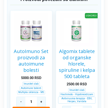
USKORO!
AutoImuno Set
Algomix tablete
proizvodi za
od organske
autoimune
hlorele,
bolesti
spiruline i kelpa
500 tableta
5000.00
RSD
Imunitet slab
2500.00
RSD
Autoimune bolesti
Imunitet slab
Multipla skleroza - MS
Hashimoto - Hipotireoidizam
Antivirusma terapija - EBV,
Herpes, Varičela