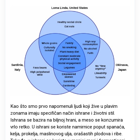
Kao što smo prvo napomenuli ljudi koji žive u plavim
zonama imaju specifičan način ishrane i životni stil.
Ishrana se bazira na biljnoj hrani, a meso se konzumira
vrlo retko. U ishrani se koriste namirnice poput spanaća,
kelja, prokelja, maslinovog ulja, orašastih plodova i ribe.