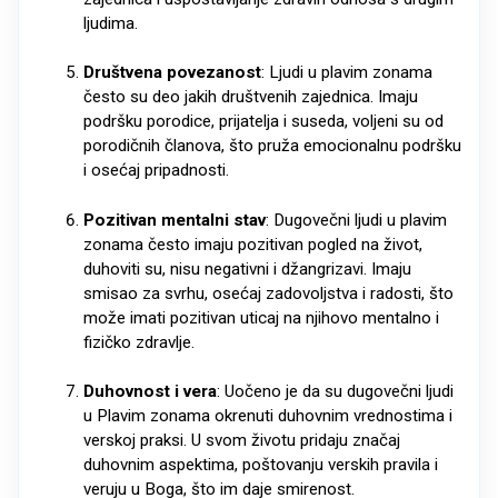
ljudima.
Društvena povezanost
: Ljudi u plavim zonama
često su deo jakih društvenih zajednica. Imaju
podršku porodice, prijatelja i suseda, voljeni su od
porodičnih članova, što pruža emocionalnu podršku
i osećaj pripadnosti.
Pozitivan mentalni stav
: Dugovečni ljudi u plavim
zonama često imaju pozitivan pogled na život,
duhoviti su, nisu negativni i džangrizavi. Imaju
smisao za svrhu, osećaj zadovoljstva i radosti, što
može imati pozitivan uticaj na njihovo mentalno i
fizičko zdravlje.
Duhovnost i vera
: Uočeno je da su dugovečni ljudi
u Plavim zonama okrenuti duhovnim vrednostima i
verskoj praksi. U svom životu pridaju značaj
duhovnim aspektima, poštovanju verskih pravila i
veruju u Boga, što im daje smirenost.