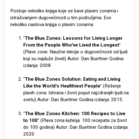
Postoje nekoliko knjiga koje se bave plavim zonama i
istraživanjem dugovečnosti u tim područjima. Evo
nekoliko naslova knjiga o plavim zonama:
"
The Blue Zones: Lessons for Living Longer
From the People Who've Lived the Longest
"
(Plave zone: Naučne lekcije o dugovečnosti od ljudi
koji su najduže živeli) Autor: Dan Buettner Godina
izdanja: 2008
"
The Blue Zones Solution: Eating and Living
Like the World's Healthiest People
" (Rešenje
plavih zona: Ishrana i život poput najzdravijih ljudi na
svetu) Autor: Dan Buettner Godina izdanja: 2015
"
The Blue Zones Kitchen: 100 Recipes to Live
to 100
" (Plava zona kuhinja: 100 recepata za život
do 100 godina) Autor: Dan Buettner Godina izdanja:
2020