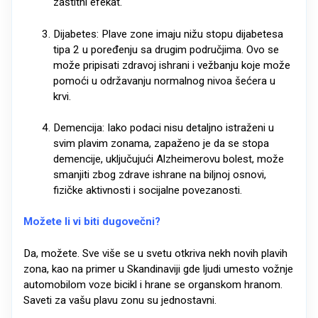
zaštitni efekat.
Dijabetes: Plave zone imaju nižu stopu dijabetesa
tipa 2 u poređenju sa drugim područjima. Ovo se
može pripisati zdravoj ishrani i vežbanju koje može
pomoći u održavanju normalnog nivoa šećera u
krvi.
Demencija: Iako podaci nisu detaljno istraženi u
svim plavim zonama, zapaženo je da se stopa
demencije, uključujući Alzheimerovu bolest, može
smanjiti zbog zdrave ishrane na biljnoj osnovi,
fizičke aktivnosti i socijalne povezanosti.
Možete li vi biti dugovečni?
Da, možete. Sve više se u svetu otkriva nekh novih plavih
zona, kao na primer u Skandinaviji gde ljudi umesto vožnje
automobilom voze bicikl i hrane se organskom hranom.
Saveti za vašu plavu zonu su jednostavni.