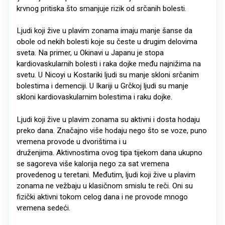
krvnog pritiska što smanjuje rizik od srčanih bolesti.
Ljudi koji žive u plavim zonama imaju manje šanse da
obole od nekih bolesti koje su česte u drugim delovima
sveta. Na primer, u Okinavi u Japanu je stopa
kardiovaskularnih bolesti i raka dojke među najnižima na
svetu. U Nicoyi u Kostariki ljudi su manje skloni srčanim
bolestima i demenciji. U Ikariji u Grčkoj ljudi su manje
skloni kardiovaskularnim bolestima i raku dojke.
Ljudi koji žive u plavim zonama su aktivni i dosta hodaju
preko dana. Značajno više hodaju nego što se voze, puno
vremena provode u dvorištima i u
druženjima. Aktivnostima ovog tipa tijekom dana ukupno
se sagoreva više kalorija nego za sat vremena
provedenog u teretani. Međutim, ljudi koji žive u plavim
zonama ne vežbaju u klasičnom smislu te reči. Oni su
fizički aktivni tokom celog dana i ne provode mnogo
vremena sedeći.