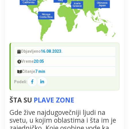
Objavljeno
16.08.2023.
Vreme
20:05
Čitanje
7 min
Podeli:
ŠTA SU
PLAVE ZONE
Gde žive najdugovečniji ljudi na
svetu, u kojim oblastima i šta im je
zajedničko. Koje osobine vode ka