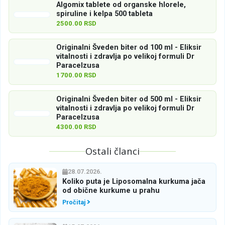
Algomix tablete od organske hlorele,
spiruline i kelpa 500 tableta
2500.00 RSD
Originalni Šveden biter od 100 ml - Eliksir
vitalnosti i zdravlja po velikoj formuli Dr
Paracelzusa
1700.00 RSD
Originalni Šveden biter od 500 ml - Eliksir
vitalnosti i zdravlja po velikoj formuli Dr
Paracelzusa
4300.00 RSD
Ostali članci
28.07.2026.
Koliko puta je Liposomalna kurkuma jača
od obične kurkume u prahu
Pročitaj