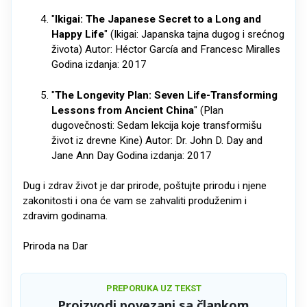
"
Ikigai: The Japanese Secret to a Long and
Happy Life
" (Ikigai: Japanska tajna dugog i srećnog
života) Autor: Héctor García and Francesc Miralles
Godina izdanja: 2017
"
The Longevity Plan: Seven Life-Transforming
Lessons from Ancient China
" (Plan
dugovečnosti: Sedam lekcija koje transformišu
život iz drevne Kine) Autor: Dr. John D. Day and
Jane Ann Day Godina izdanja: 2017
Dug i zdrav život je dar prirode, poštujte prirodu i njene
zakonitosti i ona će vam se zahvaliti produženim i
zdravim godinama.
Priroda na Dar
PREPORUKA UZ TEKST
Proizvodi povezani sa člankom