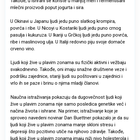
Takođe, u ishrani se koriste u manjoj meri i fermentisani
mlečni proizvodi poput jogurta i sira.
U Okinavi u Japanu ljudi jedu puno slatkog krompira,
povrća i ribe. U Nicoyi u Kostariki ljudi jedu puno crnog
pasulja i kukuruza. U Ikariji u Grčkoj ljudi jedu puno povrća,
ribe i maslinovog ulja. U Italiji redovno piju svoje domaće
crveno vino.
Ljudi koji žive u plavim zonama su fizički aktivni i vežbaju
svakodnevno. Takođe, oni imaju snažne društvene veze i
podršku zajednice, stariji ljudi su poštovani u zajednici i
vrlo ih se paze i brinu o njima mladji članovi.
Naučna istraživanja pokazuju da dugovečnost ljudi koji
žive u plavim zonama nije samo posledica genetike već i
načina života i ishrane. Na primer, istraživanje koje je
sproveo navedeni novinar Dan Buettner pokazalo je da su
ljudi koji žive u plavim zonama manje skloni stresu i
depresiji što pozitivno utiče na njihovo zdravlje. Takođe,
ljudi koji žive u plavim zonama imaju niži nivo holesterola i