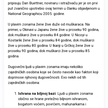
pripisuju Dan Buettner, novinaru i istraživaču jer je on prvi
put zvanično upotrebio ovaj termin u članku objavljenom u
National Geographicu 2005. godine.
U plavim zonama žene žive duže od muškaraca. Na
primer, u Okinavi u Japanu žene žive u proseku 90 godina,
dok muškarci žive u proseku 84 godine. U Nicoyi u
Kostariki žene žive u proseku 84 godine, dok muškarci
žive u proseku 80 godina. U Ikariji u Grčkoj žene žive u
proseku 90 godina, dok muškarci žive u proseku 85
godina.
Dugovečni ljudi u plavim zonama imaju nekoliko
zajedničkih osobina koje se često navode kao faktori koji
doprinose njihovoj dugovečnosti. Evo nekih od tih
zajedničkih osobina:
Ishrana na biljnoj bazi
: Ljudi u plavim zonama
obično se hrane pretežno biljnom ishranom,
bogatom voćem, povrćem, mahunarkama i