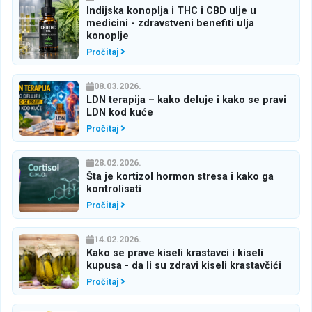
Indijska konoplja i THC i CBD ulje u
medicini - zdravstveni benefiti ulja
konoplje
Pročitaj
08.03.2026.
LDN terapija – kako deluje i kako se pravi
LDN kod kuće
Pročitaj
28.02.2026.
Šta je kortizol hormon stresa i kako ga
kontrolisati
Pročitaj
14.02.2026.
Kako se prave kiseli krastavci i kiseli
kupusa - da li su zdravi kiseli krastavčići
Pročitaj