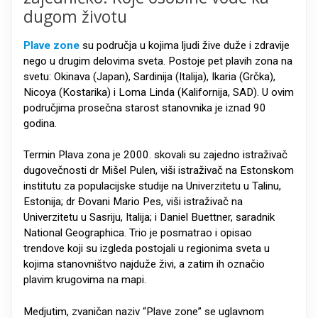
dugom životu
Plave zone
su područja u kojima ljudi žive duže i zdravije
nego u drugim delovima sveta. Postoje pet plavih zona na
svetu: Okinava (Japan), Sardinija (Italija), Ikaria (Grčka),
Nicoya (Kostarika) i Loma Linda (Kalifornija, SAD). U ovim
područjima prosečna starost stanovnika je iznad 90
godina.
Termin Plava zona je 2000. skovali su zajedno istraživač
dugovečnosti dr Mišel Pulen, viši istraživač na Estonskom
institutu za populacijske studije na Univerzitetu u Talinu,
Estonija; dr Đovani Mario Pes, viši istraživač na
Univerzitetu u Sasriju, Italija; i Daniel Buettner, saradnik
National Geographica. Trio je posmatrao i opisao
trendove koji su izgleda postojali u regionima sveta u
kojima stanovništvo najduže živi, a zatim ih označio
plavim krugovima na mapi.
Medjutim, zvaničan naziv “Plave zone” se uglavnom