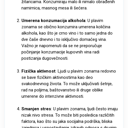
žitaricama. Konzumiraju malo ili nimalo obrađenih
namirnica, masnog mesa ili šećera.
Umerena konzumacija alkohola
: U plavim
zonama se obično konzumira umerena količina
alkohola, kao što je crno vino i to samo jedna do
dve čaše dnevno i to isključivo domaćeg vina.
Važno je napomenuti da se ne preporučuje
počinjanje konzumacije kupovnih vina radi
postizanja dugovečnosti.
Fizička aktivnost
: Ljudi u plavim zonama redovno
se bave fizičkim aktivnostima kao deo
svakodnevnog života. To može uključivati šetnje,
rad na poljima, baštovanstvo ili druge oblike
umerene do intenzivne aktivnosti.
Smanjen stres
: U plavim zonama, ljudi često imaju
nizak nivo stresa. To može biti posledica različitih
faktora, kao što su jaka socijalna podrška, bliska
zajednica i uspostavljanje zdravih odnosa s drugim