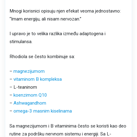
Mnogi korisnici opisuju njen efekat veoma jednostavno:
“Imam energiju, ali nisam nervozan.”
I upravo je to velika razlika između adaptogena i
stimulansa.
Rhodiola se često kombinuje sa:
–
magnezijumom
–
vitaminom B kompleksa
– L-teaninom
–
koenzimom Q10
–
Ashwagandhom
–
omega-3 masnim kiselinama
Sa magnezijumom i B vitaminima često se koristi kao deo
rutine za podršku nervnom sistemu i energiji. Sa L-