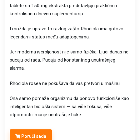
tablete sa 150 mg ekstrakta predstavljaju praktičnu i
kontrolisanu dnevnu suplementaciju.
I možda je upravo to razlog zašto Rhodiola ima gotovo
legendarni status među adaptogenima.
Jer moderna iscrpljenost nije samo fizička. Ljudi danas ne
pucaju od rada. Pucaju od konstantnog unutrašnjeg
alarma.
Rhodiola rosea ne pokušava da vas pretvori u mašinu.
Ona samo pomaže organizmu da ponovo funkcioniše kao
inteligentan biološki sistem — sa više fokusa, više
otpornosti i manje unutrašnje buke.
Poruči sada