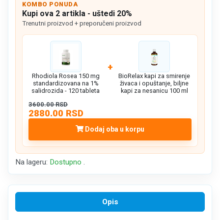
KOMBO PONUDA
Kupi ova 2 artikla - uštedi 20%
Trenutni proizvod + preporučeni proizvod
+
Rhodiola Rosea 150 mg
BioRelax kapi za smirenje
standardizovana na 1%
živaca i opuštanje, biljne
salidrozida - 120 tableta
kapi za nesanicu 100 ml
3600.00 RSD
2880.00 RSD
Dodaj oba u korpu
Na lageru:
Dostupno
.
Opis