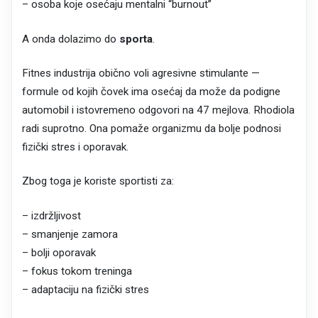
– osoba koje osećaju mentalni “burnout”
A onda dolazimo do
sporta
.
Fitnes industrija obično voli agresivne stimulante —
formule od kojih čovek ima osećaj da može da podigne
automobil i istovremeno odgovori na 47 mejlova. Rhodiola
radi suprotno. Ona pomaže organizmu da bolje podnosi
fizički stres i oporavak.
Zbog toga je koriste sportisti za:
– izdržljivost
– smanjenje zamora
– bolji oporavak
– fokus tokom treninga
– adaptaciju na fizički stres