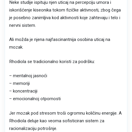
Neke studije ispituju njen uticaj na percepciju umora i
iskorišćenje kiseonika tokom fizičke aktivnosti, zbog čega
je posebno zanimljiva kod aktivnosti koje zahtevaju i telo i
nervni sistem.
Ali možda je njena najfascinantnija osobina uticaj na
mozak.
Rhodiola se tradicionalno koristi za podršku:
– mentalnoj jasnoći
– memoriji
– koncentraciji
– emocionalnoj otpornosti
Jer mozak pod stresom troši ogromnu količinu energije. A
Rhodiola deluje kao veoma sofisticiran sistem za
racionalizaciju potrošnje.