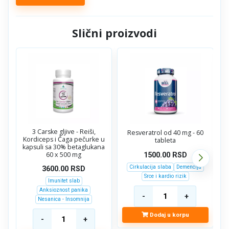
Slični proizvodi
-1
3 Carske gljive - Reiši,
Resveratrol od 40 mg - 60
Kordiceps i Čaga pečurke u
tableta
kapsuli sa 30% betaglukana
60 x 500 mg
1500.00
RSD
Cirkulacija slaba
Demencija
3600.00
RSD
Srce i kardio rizik
Imunitet slab
Anksioznost panika
Nesanica - Insomnija
Dodaj u korpu