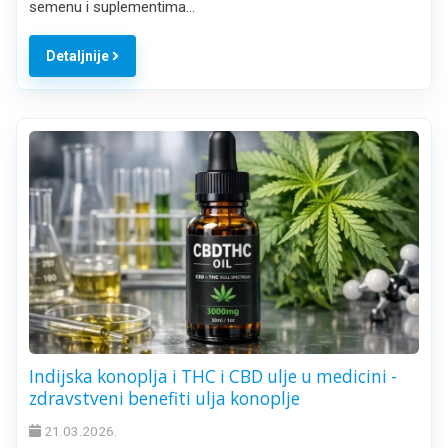
semenu i suplementima…
Detaljnije
Indijska konoplja i THC i CBD ulje u medicini -
zdravstveni benefiti ulja konoplje
21.03.2026.