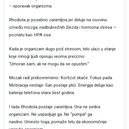
– oporavak organizma
Rhodiola je posebno zanimljiva jer deluje na osovinu
između mozga, nadbubrežnih žlezda i hormona stresa —
poznatu kao HPA osa.
Kada je organizam dugo pod stresom, telo ulazi u stanje
koje mnogi ljudi opisuju veoma precizno:
“Umoran sam, ali ne mogu da se opustim.”
Mozak radi prekovremeno. Kortizol skače. Fokus pada.
Motivacija nestaje. San postaje plići. Energija deluje kao
baterija telefona stara šest godina.
I tada Rhodiola postaje zanimljiva. Ona ne sedira
organizam. Ne uspavljuje ga. Ne “pumpa” ga
nasilno. Umesto toga, pomaže telu da ekonomičnije