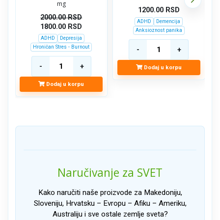
mg
1200.00
RSD
2000.00
RSD
ADHD
Demencija
1800.00
RSD
Anksioznost panika
ADHD
Depresija
Hroničan Stres - Burnout
Dodaj u korpu
Dodaj u korpu
Naručivanje za SVET
Kako naručiti naše proizvode za Makedoniju,
Sloveniju, Hrvatsku – Evropu – Afiku – Ameriku,
Australiju i sve ostale zemlje sveta?