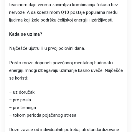
teaninom daje veoma zanimljivu kombinaciju fokusa bez
nervoze. A sa koenzimom Q10 postaje popularna među
ljudima koji žele podršku ćelijskoj energiji i izdržljivosti.
Kada se uzima?
Najčešće ujutru ili u prvoj polovini dana.
Pošto može doprineti povećanoj mentalnoj budnosti i
energiji, mnogi izbegavaju uzimanje kasno uveče. Najčešće
se koristi:
– uz doručak
– pre posla
– pre treninga
– tokom perioda pojačanog stresa
Doze zavise od individualnih potreba, ali standardizovane