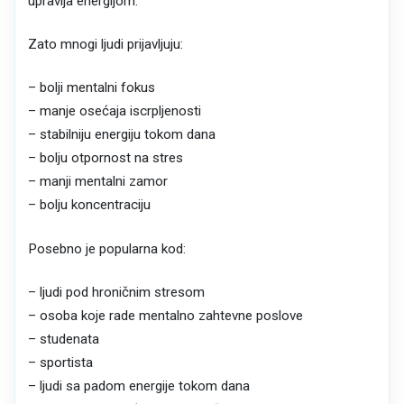
upravlja energijom.
Zato mnogi ljudi prijavljuju:
– bolji mentalni fokus
– manje osećaja iscrpljenosti
– stabilniju energiju tokom dana
– bolju otpornost na stres
– manji mentalni zamor
– bolju koncentraciju
Posebno je popularna kod:
– ljudi pod hroničnim stresom
– osoba koje rade mentalno zahtevne poslove
– studenata
– sportista
– ljudi sa padom energije tokom dana