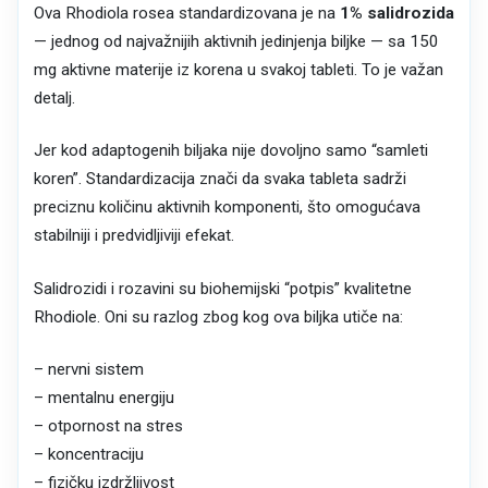
Ova Rhodiola rosea standardizovana je na
1% salidrozida
— jednog od najvažnijih aktivnih jedinjenja biljke — sa 150
mg aktivne materije iz korena u svakoj tableti. To je važan
detalj.
Jer kod adaptogenih biljaka nije dovoljno samo “samleti
koren”. Standardizacija znači da svaka tableta sadrži
preciznu količinu aktivnih komponenti, što omogućava
stabilniji i predvidljiviji efekat.
Salidrozidi i rozavini su biohemijski “potpis” kvalitetne
Rhodiole. Oni su razlog zbog kog ova biljka utiče na:
– nervni sistem
– mentalnu energiju
– otpornost na stres
– koncentraciju
– fizičku izdržljivost